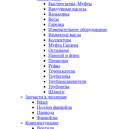
Быстросъемы, Муфты
Вакуумные насосы
Вальцовка
Весы
Горелка
Измерительное оборудование
Инжектор масла
Коллектора
Муфта Ганзена
Остальное
Припой и флюс
Проколки
Рефко
Течеискатели
Трубогибы
Труборасширители
Труборезы
Шланги
Запчасти к чиллерам
Bitzer
Поддон фанкойла
Привода
Фанкойлы
Комплектующие
Вентили