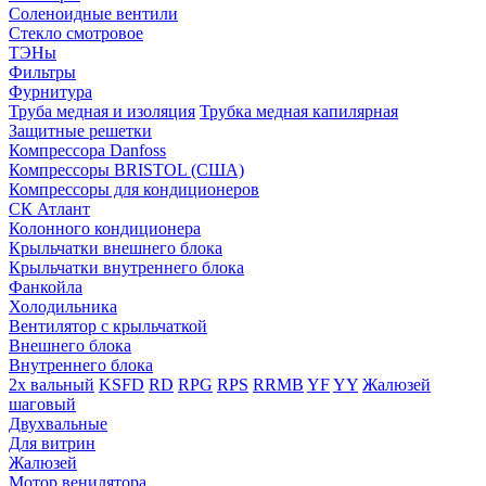
Соленоидные вентили
Стекло смотровое
ТЭНы
Фильтры
Фурнитура
Труба медная и изоляция
Трубка медная капилярная
Защитные решетки
Компрессора Danfoss
Компрессоры BRISTOL (США)
Компрессоры для кондиционеров
СК Атлант
Колонного кондиционера
Крыльчатки внешнего блока
Крыльчатки внутреннего блока
Фанкойла
Холодильника
Вентилятор с крыльчаткой
Внешнего блока
Внутреннего блока
2х вальный
KSFD
RD
RPG
RPS
RRMB
YF
YY
Жалюзей
шаговый
Двухвальные
Для витрин
Жалюзей
Мотор венилятора