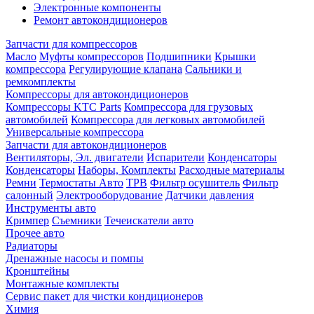
Электронные компоненты
Ремонт автокондиционеров
Запчасти для компрессоров
Масло
Муфты компрессоров
Подшипники
Крышки
компрессора
Регулирующие клапана
Сальники и
ремкомплекты
Компрессоры для автокондиционеров
Компрессоры KTC Parts
Компрессора для грузовых
автомобилей
Компрессора для легковых автомобилей
Универсальные компрессора
Запчасти для автокондиционеров
Вентиляторы, Эл. двигатели
Испарители
Конденсаторы
Конденсаторы
Наборы, Комплекты
Расходные материалы
Ремни
Термостаты Авто
ТРВ
Фильтр осушитель
Фильтр
салонный
Электрооборудование
Датчики давления
Инструменты авто
Кримпер
Съемники
Течеискатели авто
Прочее авто
Радиаторы
Дренажные насосы и помпы
Кронштейны
Монтажные комплекты
Сервис пакет для чистки кондиционеров
Химия