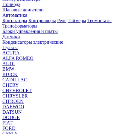
Привода
Шаговые двигатели
Автоматика
Контакторы
Контроллеры
Реле
Таймеры
Термостаты
Трансформаторы
Блоки управления и платы
Датчики
Конденсаторы электрические
Пульты
ACURA
ALFA ROMEO
AUDI
BMW
BUICK
CADILLAC
CHERY
CHEVROLET
CHRYSLER
CITROEN
DAEWOO
DATSUN
DODGE
FIAT
FORD
GEELY