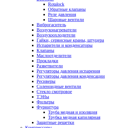
Rotalock
Обратные клапаны
Реле давления
Шаровые вентили
Виброгаситель
Воздухонагреватели
Воздухоохлодители
Гайки, сервисные краны, штуцера
Испарители и конденсаторы
Клапаны
Маслоотделители
Прокладки
Разветвители
Регуляторы давления испарения
Регуляторы давления конденсации
Ресиверы
Соленоидные вентили
Стекло смотровое
ТЭНы
Фильтры
Фурнитура
Труба медная и изоляция
Трубка медная капилярная
Защитные решетки
Компрессоры