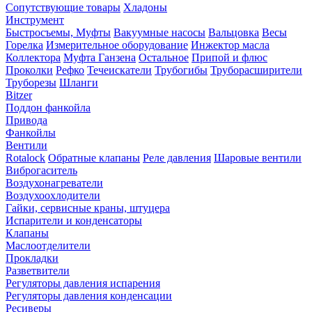
Сопутствующие товары
Хладоны
Инструмент
Быстросъемы, Муфты
Вакуумные насосы
Вальцовка
Весы
Горелка
Измерительное оборудование
Инжектор масла
Коллектора
Муфта Ганзена
Остальное
Припой и флюс
Проколки
Рефко
Течеискатели
Трубогибы
Труборасширители
Труборезы
Шланги
Bitzer
Поддон фанкойла
Привода
Фанкойлы
Вентили
Rotalock
Обратные клапаны
Реле давления
Шаровые вентили
Виброгаситель
Воздухонагреватели
Воздухоохлодители
Гайки, сервисные краны, штуцера
Испарители и конденсаторы
Клапаны
Маслоотделители
Прокладки
Разветвители
Регуляторы давления испарения
Регуляторы давления конденсации
Ресиверы