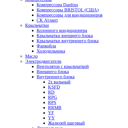
Компрессора Danfoss
Компрессоры BRISTOL (США)
Компрессоры для кондиционеров
СК Атлант
Крыльчатки
Колонного кондиционера
Крыльчатки внешнего блока
Крыльчатки внутреннего блока
Фанкойла
Холодильника
Масло
Электродвигатели
Вентилятор с крыльчаткой
Внешнего блока
Внутреннего блока
2х вальный
KSFD
RD
RPG
RPS
RRMB
YF
YY
Жалюзей шаговый