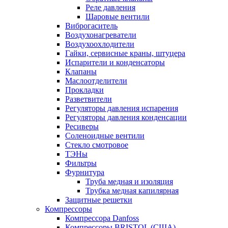
Реле давления
Шаровые вентили
Виброгаситель
Воздухонагреватели
Воздухоохлодители
Гайки, сервисные краны, штуцера
Испарители и конденсаторы
Клапаны
Маслоотделители
Прокладки
Разветвители
Регуляторы давления испарения
Регуляторы давления конденсации
Ресиверы
Соленоидные вентили
Стекло смотровое
ТЭНы
Фильтры
Фурнитура
Труба медная и изоляция
Трубка медная капилярная
Защитные решетки
Компрессоры
Компрессора Danfoss
Компрессоры BRISTOL (США)