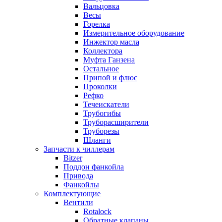
Вальцовка
Весы
Горелка
Измерительное оборудование
Инжектор масла
Коллектора
Муфта Ганзена
Остальное
Припой и флюс
Проколки
Рефко
Течеискатели
Трубогибы
Труборасширители
Труборезы
Шланги
Запчасти к чиллерам
Bitzer
Поддон фанкойла
Привода
Фанкойлы
Комплектующие
Вентили
Rotalock
Обратные клапаны