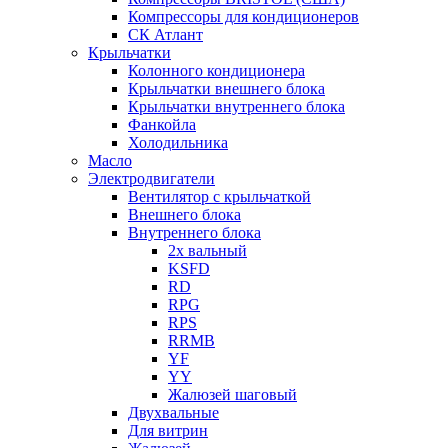
Компрессоры для кондиционеров
СК Атлант
Крыльчатки
Колонного кондиционера
Крыльчатки внешнего блока
Крыльчатки внутреннего блока
Фанкойла
Холодильника
Масло
Электродвигатели
Вентилятор с крыльчаткой
Внешнего блока
Внутреннего блока
2х вальный
KSFD
RD
RPG
RPS
RRMB
YF
YY
Жалюзей шаговый
Двухвальные
Для витрин