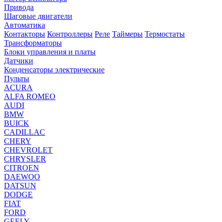
Привода
Шаговые двигатели
Автоматика
Контакторы
Контроллеры
Реле
Таймеры
Термостаты
Трансформаторы
Блоки управления и платы
Датчики
Конденсаторы электрические
Пульты
ACURA
ALFA ROMEO
AUDI
BMW
BUICK
CADILLAC
CHERY
CHEVROLET
CHRYSLER
CITROEN
DAEWOO
DATSUN
DODGE
FIAT
FORD
GEELY