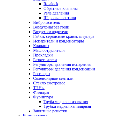
Rotalock
Обратные клапаны
Реле давления
Шаровые вентили
Виброгаситель
Воздухонагреватели
Воздухоохлодители
Гайки, сервисные краны, штуцера
Испарители и конденсаторы
Клапаны
Маслоотделители
Прокладки
Разветвители
Регуляторы давления испарения
Регуляторы давления конденсации
Ресиверы
Соленоидные вентили
Стекло смотровое
ТЭНы
Фильтры
Фурнитура
Труба медная и изоляция
Трубка медная капилярная
Защитные решетки
Компрессоры