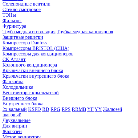
Соленоидные вентили
Стекло смотровое
ТЭНы
Фильтры
Фурнитура
Труба медная и изоляция
Трубка медная капилярная
Защитные решетки
Компрессора Danfoss
Компрессоры BRISTOL (США)
Компрессоры для кондиционеров
СК Атлант
Колонного кондиционера
Крыльчатки внешнего блока
Крыльчатки внутреннего блока
Фанкойла
Холодильника
Вентилятор с крыльчаткой
Внешнего блока
Внутреннего блока
2х вальный
KSFD
RD
RPG
RPS
RRMB
YF
YY
Жалюзей
шаговый
Двухвальные
Для витрин
Жалюзей
Мотор венилятора