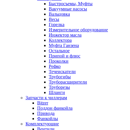
Быстросъемы, Муфты
Вакуумные насосы
Вальцовка
Весы
Горелка
Измерительное оборудование
Инжектор масла
Коллектора
Муфта Ганзена
Остальное
Припой и флюс
Проколки
Рефко
Течеискатели
Трубогибы
Труборасширители
Труборезы
Шланги
Запчасти к чиллерам
Bitzer
Поддон фанкойла
Привода
Фанкойлы
Комплектующие
Вентили