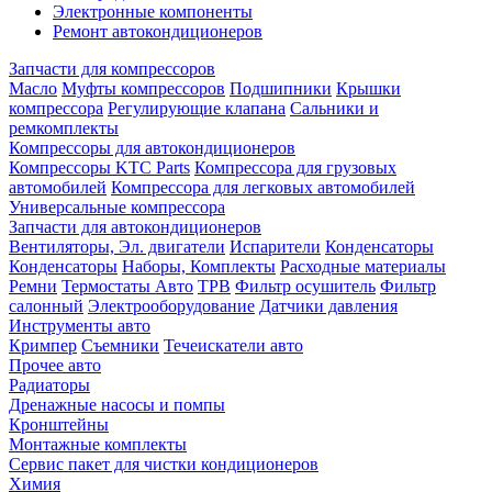
Электронные компоненты
Ремонт автокондиционеров
Запчасти для компрессоров
Масло
Муфты компрессоров
Подшипники
Крышки
компрессора
Регулирующие клапана
Сальники и
ремкомплекты
Компрессоры для автокондиционеров
Компрессоры KTC Parts
Компрессора для грузовых
автомобилей
Компрессора для легковых автомобилей
Универсальные компрессора
Запчасти для автокондиционеров
Вентиляторы, Эл. двигатели
Испарители
Конденсаторы
Конденсаторы
Наборы, Комплекты
Расходные материалы
Ремни
Термостаты Авто
ТРВ
Фильтр осушитель
Фильтр
салонный
Электрооборудование
Датчики давления
Инструменты авто
Кримпер
Съемники
Течеискатели авто
Прочее авто
Радиаторы
Дренажные насосы и помпы
Кронштейны
Монтажные комплекты
Сервис пакет для чистки кондиционеров
Химия