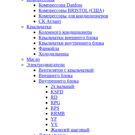
Компрессора Danfoss
Компрессоры BRISTOL (США)
Компрессоры для кондиционеров
СК Атлант
Крыльчатки
Колонного кондиционера
Крыльчатки внешнего блока
Крыльчатки внутреннего блока
Фанкойла
Холодильника
Масло
Электродвигатели
Вентилятор с крыльчаткой
Внешнего блока
Внутреннего блока
2х вальный
KSFD
RD
RPG
RPS
RRMB
YF
YY
Жалюзей шаговый