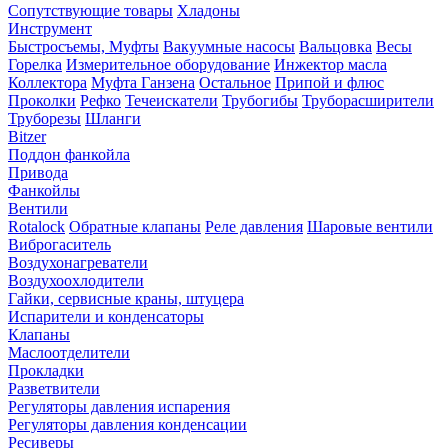
Сопутствующие товары
Хладоны
Инструмент
Быстросъемы, Муфты
Вакуумные насосы
Вальцовка
Весы
Горелка
Измерительное оборудование
Инжектор масла
Коллектора
Муфта Ганзена
Остальное
Припой и флюс
Проколки
Рефко
Течеискатели
Трубогибы
Труборасширители
Труборезы
Шланги
Bitzer
Поддон фанкойла
Привода
Фанкойлы
Вентили
Rotalock
Обратные клапаны
Реле давления
Шаровые вентили
Виброгаситель
Воздухонагреватели
Воздухоохлодители
Гайки, сервисные краны, штуцера
Испарители и конденсаторы
Клапаны
Маслоотделители
Прокладки
Разветвители
Регуляторы давления испарения
Регуляторы давления конденсации
Ресиверы