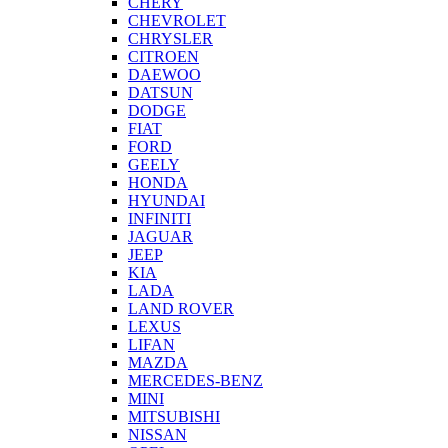
CHERY
CHEVROLET
CHRYSLER
CITROEN
DAEWOO
DATSUN
DODGE
FIAT
FORD
GEELY
HONDA
HYUNDAI
INFINITI
JAGUAR
JEEP
KIA
LADA
LAND ROVER
LEXUS
LIFAN
MAZDA
MERCEDES-BENZ
MINI
MITSUBISHI
NISSAN