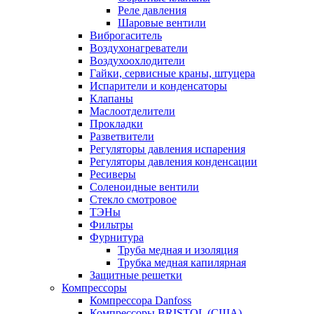
Реле давления
Шаровые вентили
Виброгаситель
Воздухонагреватели
Воздухоохлодители
Гайки, сервисные краны, штуцера
Испарители и конденсаторы
Клапаны
Маслоотделители
Прокладки
Разветвители
Регуляторы давления испарения
Регуляторы давления конденсации
Ресиверы
Соленоидные вентили
Стекло смотровое
ТЭНы
Фильтры
Фурнитура
Труба медная и изоляция
Трубка медная капилярная
Защитные решетки
Компрессоры
Компрессора Danfoss
Компрессоры BRISTOL (США)