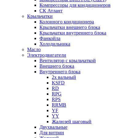
Компрессоры для кондиционеров
СК Атлант
Крыльчатки
Колонного кондиционера
Крыльчатки внешнего блока
Крыльчатки внутреннего блока
Фанкойла
Холодильника
Масло
Электродвигатели
Вентилятор с крыльчаткой
Внешнего блока
Внутреннего блока
2х вальный
KSFD
RD
RPG
RPS
RRMB
YF
YY
Жалюзей шаговый
Двухвальные
Для витрин