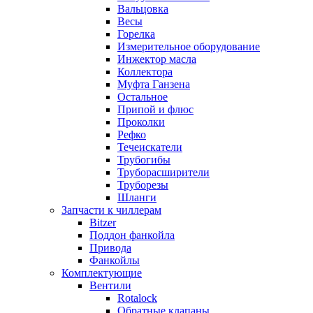
Вальцовка
Весы
Горелка
Измерительное оборудование
Инжектор масла
Коллектора
Муфта Ганзена
Остальное
Припой и флюс
Проколки
Рефко
Течеискатели
Трубогибы
Труборасширители
Труборезы
Шланги
Запчасти к чиллерам
Bitzer
Поддон фанкойла
Привода
Фанкойлы
Комплектующие
Вентили
Rotalock
Обратные клапаны