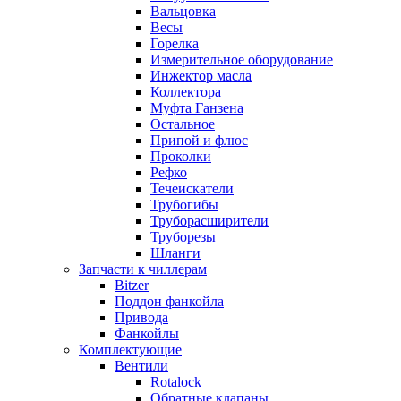
Вальцовка
Весы
Горелка
Измерительное оборудование
Инжектор масла
Коллектора
Муфта Ганзена
Остальное
Припой и флюс
Проколки
Рефко
Течеискатели
Трубогибы
Труборасширители
Труборезы
Шланги
Запчасти к чиллерам
Bitzer
Поддон фанкойла
Привода
Фанкойлы
Комплектующие
Вентили
Rotalock
Обратные клапаны