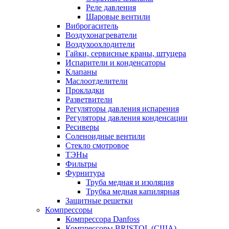
Реле давления
Шаровые вентили
Виброгаситель
Воздухонагреватели
Воздухоохлодители
Гайки, сервисные краны, штуцера
Испарители и конденсаторы
Клапаны
Маслоотделители
Прокладки
Разветвители
Регуляторы давления испарения
Регуляторы давления конденсации
Ресиверы
Соленоидные вентили
Стекло смотровое
ТЭНы
Фильтры
Фурнитура
Труба медная и изоляция
Трубка медная капилярная
Защитные решетки
Компрессоры
Компрессора Danfoss
Компрессоры BRISTOL (США)