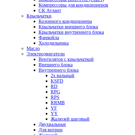
Компрессоры для кондиционеров
СК Атлант
Крыльчатки
Колонного кондиционера
Крыльчатки внешнего блока
Крыльчатки внутреннего блока
Фанкойла
Холодильника
Масло
Электродвигатели
Вентилятор с крыльчаткой
Внешнего блока
Внутреннего блока
2х вальный
KSFD
RD
RPG
RPS
RRMB
YF
YY
Жалюзей шаговый
Двухвальные
Для витрин