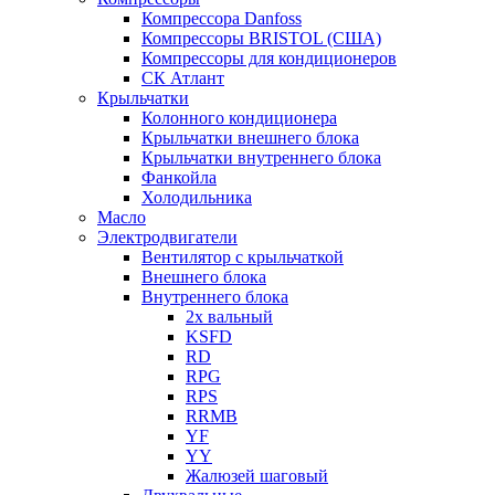
Компрессора Danfoss
Компрессоры BRISTOL (США)
Компрессоры для кондиционеров
СК Атлант
Крыльчатки
Колонного кондиционера
Крыльчатки внешнего блока
Крыльчатки внутреннего блока
Фанкойла
Холодильника
Масло
Электродвигатели
Вентилятор с крыльчаткой
Внешнего блока
Внутреннего блока
2х вальный
KSFD
RD
RPG
RPS
RRMB
YF
YY
Жалюзей шаговый