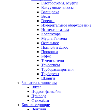
Быстросъемы, Муфты
Вакуумные насосы
Вальцовка
Весы
Горелка
Измерительное оборудование
Инжектор масла
Коллектора
Муфта Ганзена
Остальное
Припой и флюс
Проколки
Рефко
Течеискатели
Трубогибы
Труборасширители
Труборезы
Шланги
Запчасти к чиллерам
Bitzer
Поддон фанкойла
Привода
Фанкойлы
Комплектующие
Вентили