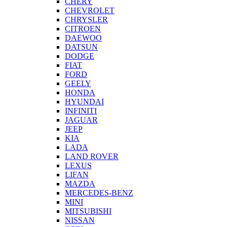
CHERY
CHEVROLET
CHRYSLER
CITROEN
DAEWOO
DATSUN
DODGE
FIAT
FORD
GEELY
HONDA
HYUNDAI
INFINITI
JAGUAR
JEEP
KIA
LADA
LAND ROVER
LEXUS
LIFAN
MAZDA
MERCEDES-BENZ
MINI
MITSUBISHI
NISSAN