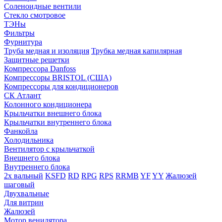
Соленоидные вентили
Стекло смотровое
ТЭНы
Фильтры
Фурнитура
Труба медная и изоляция
Трубка медная капилярная
Защитные решетки
Компрессора Danfoss
Компрессоры BRISTOL (США)
Компрессоры для кондиционеров
СК Атлант
Колонного кондиционера
Крыльчатки внешнего блока
Крыльчатки внутреннего блока
Фанкойла
Холодильника
Вентилятор с крыльчаткой
Внешнего блока
Внутреннего блока
2х вальный
KSFD
RD
RPG
RPS
RRMB
YF
YY
Жалюзей
шаговый
Двухвальные
Для витрин
Жалюзей
Мотор венилятора