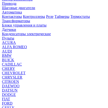
Привода
Шаговые двигатели
Автоматика
Контакторы
Контроллеры
Реле
Таймеры
Термостаты
Трансформаторы
Блоки управления и платы
Датчики
Конденсаторы электрические
Пульты
ACURA
ALFA ROMEO
AUDI
BMW
BUICK
CADILLAC
CHERY
CHEVROLET
CHRYSLER
CITROEN
DAEWOO
DATSUN
DODGE
FIAT
FORD
GEELY