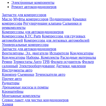
Электронные компоненты
Ремонт автокондиционеров
Запчасти для компрессоров
Масло
Муфты компрессоров
Подшипники
Крышки
компрессора
Регулирующие клапана
Сальники и
ремкомплекты
Компрессоры для автокондиционеров
Компрессоры KTC Parts
Компрессора для грузовых
автомобилей
Компрессора для легковых автомобилей
Универсальные компрессора
Запчасти для автокондиционеров
Вентиляторы, Эл. двигатели
Испарители
Конденсаторы
Конденсаторы
Наборы, Комплекты
Расходные материалы
Ремни
Термостаты Авто
ТРВ
Фильтр осушитель
Фильтр
салонный
Электрооборудование
Датчики давления
Инструменты авто
Кримпер
Съемники
Течеискатели авто
Прочее авто
Радиаторы
Дренажные насосы и помпы
Кронштейны
Монтажные комплекты
Сервис пакет для чистки кондиционеров
Химия