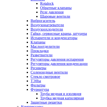
Rotalock
Обратные клапаны
Реле давления
Шаровые вентили
Виброгаситель
Воздухонагреватели
Воздухоохлодители
Гайки, сервисные краны, штуцера
Испарители и конденсаторы
Клапаны
Маслоотделители
Прокладки
Разветвители
Регуляторы давления испарения
Регуляторы давления конденсации
Ресиверы
Соленоидные вентили
Стекло смотровое
ТЭНы
Фильтры
Фурнитура
Труба медная и изоляция
Трубка медная капилярная
Защитные решетки
Компрессоры