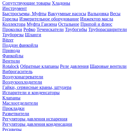
Сопутствующие товары
Хладоны
Инструмент
Быстросъемы, Муфты
Вакуумные насосы
Вальцовка
Весы
Горелка
Измерительное оборудование
Инжектор масла
Коллектора
Муфта Ганзена
Остальное
Припой и флюс
Проколки
Рефко
Течеискатели
Трубогибы
Труборасширители
Труборезы
Шланги
Bitzer
Поддон фанкойла
Привода
Фанкойлы
Вентили
Rotalock
Обратные клапаны
Реле давления
Шаровые вентили
Виброгаситель
Воздухонагреватели
Воздухоохлодители
Гайки, сервисные краны, штуцера
Испарители и конденсаторы
Клапаны
Маслоотделители
Прокладки
Разветвители
Регуляторы давления испарения
Регуляторы давления конденсации
Ресиверы