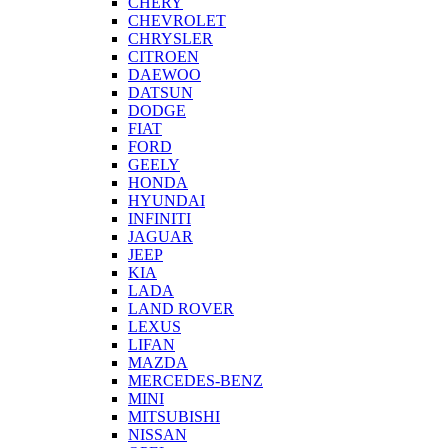
CHERY
CHEVROLET
CHRYSLER
CITROEN
DAEWOO
DATSUN
DODGE
FIAT
FORD
GEELY
HONDA
HYUNDAI
INFINITI
JAGUAR
JEEP
KIA
LADA
LAND ROVER
LEXUS
LIFAN
MAZDA
MERCEDES-BENZ
MINI
MITSUBISHI
NISSAN