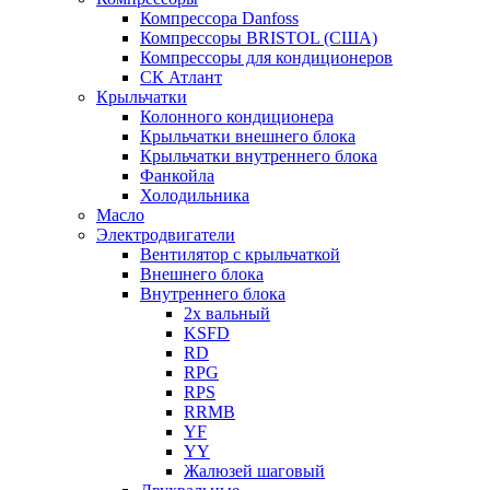
Компрессора Danfoss
Компрессоры BRISTOL (США)
Компрессоры для кондиционеров
СК Атлант
Крыльчатки
Колонного кондиционера
Крыльчатки внешнего блока
Крыльчатки внутреннего блока
Фанкойла
Холодильника
Масло
Электродвигатели
Вентилятор с крыльчаткой
Внешнего блока
Внутреннего блока
2х вальный
KSFD
RD
RPG
RPS
RRMB
YF
YY
Жалюзей шаговый