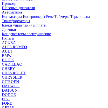
Привода
Шаговые двигатели
Автоматика
Контакторы
Контроллеры
Реле
Таймеры
Термостаты
Трансформаторы
Блоки управления и платы
Датчики
Конденсаторы электрические
Пульты
ACURA
ALFA ROMEO
AUDI
BMW
BUICK
CADILLAC
CHERY
CHEVROLET
CHRYSLER
CITROEN
DAEWOO
DATSUN
DODGE
FIAT
FORD
GEELY