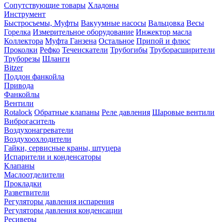
Сопутствующие товары
Хладоны
Инструмент
Быстросъемы, Муфты
Вакуумные насосы
Вальцовка
Весы
Горелка
Измерительное оборудование
Инжектор масла
Коллектора
Муфта Ганзена
Остальное
Припой и флюс
Проколки
Рефко
Течеискатели
Трубогибы
Труборасширители
Труборезы
Шланги
Bitzer
Поддон фанкойла
Привода
Фанкойлы
Вентили
Rotalock
Обратные клапаны
Реле давления
Шаровые вентили
Виброгаситель
Воздухонагреватели
Воздухоохлодители
Гайки, сервисные краны, штуцера
Испарители и конденсаторы
Клапаны
Маслоотделители
Прокладки
Разветвители
Регуляторы давления испарения
Регуляторы давления конденсации
Ресиверы