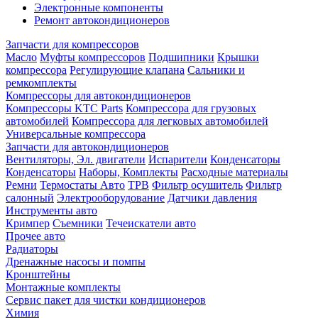
Электронные компоненты
Ремонт автокондиционеров
Запчасти для компрессоров
Масло
Муфты компрессоров
Подшипники
Крышки
компрессора
Регулирующие клапана
Сальники и
ремкомплекты
Компрессоры для автокондиционеров
Компрессоры KTC Parts
Компрессора для грузовых
автомобилей
Компрессора для легковых автомобилей
Универсальные компрессора
Запчасти для автокондиционеров
Вентиляторы, Эл. двигатели
Испарители
Конденсаторы
Конденсаторы
Наборы, Комплекты
Расходные материалы
Ремни
Термостаты Авто
ТРВ
Фильтр осушитель
Фильтр
салонный
Электрооборудование
Датчики давления
Инструменты авто
Кримпер
Съемники
Течеискатели авто
Прочее авто
Радиаторы
Дренажные насосы и помпы
Кронштейны
Монтажные комплекты
Сервис пакет для чистки кондиционеров
Химия