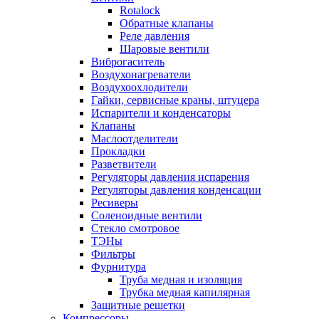
Rotalock
Обратные клапаны
Реле давления
Шаровые вентили
Виброгаситель
Воздухонагреватели
Воздухоохлодители
Гайки, сервисные краны, штуцера
Испарители и конденсаторы
Клапаны
Маслоотделители
Прокладки
Разветвители
Регуляторы давления испарения
Регуляторы давления конденсации
Ресиверы
Соленоидные вентили
Стекло смотровое
ТЭНы
Фильтры
Фурнитура
Труба медная и изоляция
Трубка медная капилярная
Защитные решетки
Компрессоры