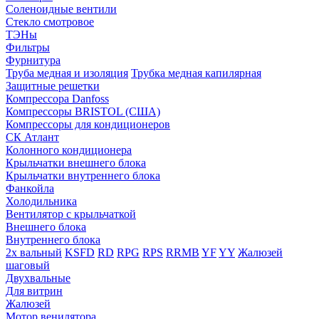
Соленоидные вентили
Стекло смотровое
ТЭНы
Фильтры
Фурнитура
Труба медная и изоляция
Трубка медная капилярная
Защитные решетки
Компрессора Danfoss
Компрессоры BRISTOL (США)
Компрессоры для кондиционеров
СК Атлант
Колонного кондиционера
Крыльчатки внешнего блока
Крыльчатки внутреннего блока
Фанкойла
Холодильника
Вентилятор с крыльчаткой
Внешнего блока
Внутреннего блока
2х вальный
KSFD
RD
RPG
RPS
RRMB
YF
YY
Жалюзей
шаговый
Двухвальные
Для витрин
Жалюзей
Мотор венилятора