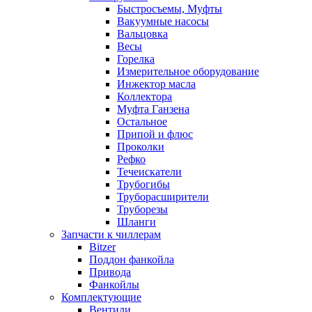
Быстросъемы, Муфты
Вакуумные насосы
Вальцовка
Весы
Горелка
Измерительное оборудование
Инжектор масла
Коллектора
Муфта Ганзена
Остальное
Припой и флюс
Проколки
Рефко
Течеискатели
Трубогибы
Труборасширители
Труборезы
Шланги
Запчасти к чиллерам
Bitzer
Поддон фанкойла
Привода
Фанкойлы
Комплектующие
Вентили