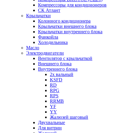
Компрессоры для кондиционеров
СК Атлант
Крыльчатки
Колонного кондиционера
Крыльчатки внешнего блока
Крыльчатки внутреннего блока
Фанкойла
Холодильника
Масло
Электродвигатели
Вентилятор с крыльчаткой
Внешнего блока
Внутреннего блока
2х вальный
KSFD
RD
RPG
RPS
RRMB
YF
YY
Жалюзей шаговый
Двухвальные
Для витрин