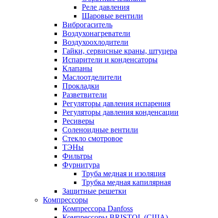
Реле давления
Шаровые вентили
Виброгаситель
Воздухонагреватели
Воздухоохлодители
Гайки, сервисные краны, штуцера
Испарители и конденсаторы
Клапаны
Маслоотделители
Прокладки
Разветвители
Регуляторы давления испарения
Регуляторы давления конденсации
Ресиверы
Соленоидные вентили
Стекло смотровое
ТЭНы
Фильтры
Фурнитура
Труба медная и изоляция
Трубка медная капилярная
Защитные решетки
Компрессоры
Компрессора Danfoss
Компрессоры BRISTOL (США)