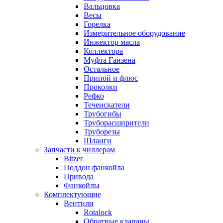
Вальцовка
Весы
Горелка
Измерительное оборудование
Инжектор масла
Коллектора
Муфта Ганзена
Остальное
Припой и флюс
Проколки
Рефко
Течеискатели
Трубогибы
Труборасширители
Труборезы
Шланги
Запчасти к чиллерам
Bitzer
Поддон фанкойла
Привода
Фанкойлы
Комплектующие
Вентили
Rotalock
Обратные клапаны