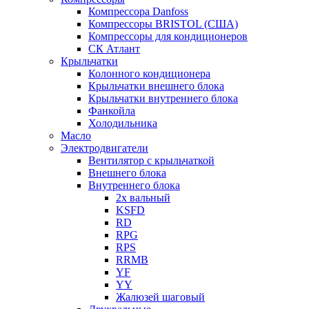
Компрессора Danfoss
Компрессоры BRISTOL (США)
Компрессоры для кондиционеров
СК Атлант
Крыльчатки
Колонного кондиционера
Крыльчатки внешнего блока
Крыльчатки внутреннего блока
Фанкойла
Холодильника
Масло
Электродвигатели
Вентилятор с крыльчаткой
Внешнего блока
Внутреннего блока
2х вальный
KSFD
RD
RPG
RPS
RRMB
YF
YY
Жалюзей шаговый