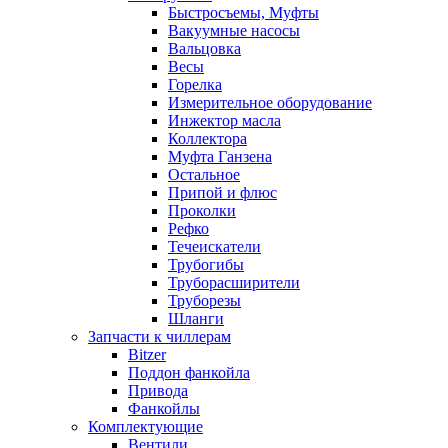
Быстросъемы, Муфты
Вакуумные насосы
Вальцовка
Весы
Горелка
Измерительное оборудование
Инжектор масла
Коллектора
Муфта Ганзена
Остальное
Припой и флюс
Проколки
Рефко
Течеискатели
Трубогибы
Труборасширители
Труборезы
Шланги
Запчасти к чиллерам
Bitzer
Поддон фанкойла
Привода
Фанкойлы
Комплектующие
Вентили