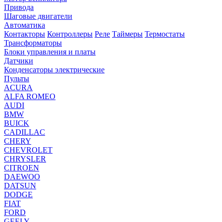
Привода
Шаговые двигатели
Автоматика
Контакторы
Контроллеры
Реле
Таймеры
Термостаты
Трансформаторы
Блоки управления и платы
Датчики
Конденсаторы электрические
Пульты
ACURA
ALFA ROMEO
AUDI
BMW
BUICK
CADILLAC
CHERY
CHEVROLET
CHRYSLER
CITROEN
DAEWOO
DATSUN
DODGE
FIAT
FORD
GEELY