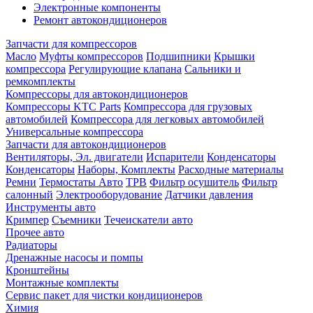
Электронные компоненты
Ремонт автокондиционеров
Запчасти для компрессоров
Масло
Муфты компрессоров
Подшипники
Крышки
компрессора
Регулирующие клапана
Сальники и
ремкомплекты
Компрессоры для автокондиционеров
Компрессоры KTC Parts
Компрессора для грузовых
автомобилей
Компрессора для легковых автомобилей
Универсальные компрессора
Запчасти для автокондиционеров
Вентиляторы, Эл. двигатели
Испарители
Конденсаторы
Конденсаторы
Наборы, Комплекты
Расходные материалы
Ремни
Термостаты Авто
ТРВ
Фильтр осушитель
Фильтр
салонный
Электрооборудование
Датчики давления
Инструменты авто
Кримпер
Съемники
Течеискатели авто
Прочее авто
Радиаторы
Дренажные насосы и помпы
Кронштейны
Монтажные комплекты
Сервис пакет для чистки кондиционеров
Химия