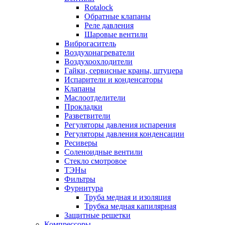
Rotalock
Обратные клапаны
Реле давления
Шаровые вентили
Виброгаситель
Воздухонагреватели
Воздухоохлодители
Гайки, сервисные краны, штуцера
Испарители и конденсаторы
Клапаны
Маслоотделители
Прокладки
Разветвители
Регуляторы давления испарения
Регуляторы давления конденсации
Ресиверы
Соленоидные вентили
Стекло смотровое
ТЭНы
Фильтры
Фурнитура
Труба медная и изоляция
Трубка медная капилярная
Защитные решетки
Компрессоры