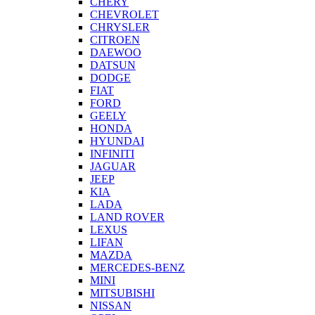
CHERY
CHEVROLET
CHRYSLER
CITROEN
DAEWOO
DATSUN
DODGE
FIAT
FORD
GEELY
HONDA
HYUNDAI
INFINITI
JAGUAR
JEEP
KIA
LADA
LAND ROVER
LEXUS
LIFAN
MAZDA
MERCEDES-BENZ
MINI
MITSUBISHI
NISSAN