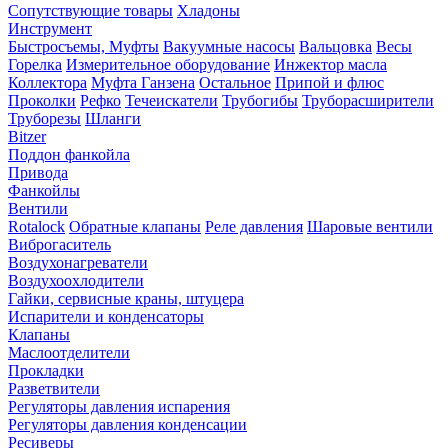
Сопутствующие товары
Хладоны
Инструмент
Быстросъемы, Муфты
Вакуумные насосы
Вальцовка
Весы
Горелка
Измерительное оборудование
Инжектор масла
Коллектора
Муфта Ганзена
Остальное
Припой и флюс
Проколки
Рефко
Течеискатели
Трубогибы
Труборасширители
Труборезы
Шланги
Bitzer
Поддон фанкойла
Привода
Фанкойлы
Вентили
Rotalock
Обратные клапаны
Реле давления
Шаровые вентили
Виброгаситель
Воздухонагреватели
Воздухоохлодители
Гайки, сервисные краны, штуцера
Испарители и конденсаторы
Клапаны
Маслоотделители
Прокладки
Разветвители
Регуляторы давления испарения
Регуляторы давления конденсации
Ресиверы