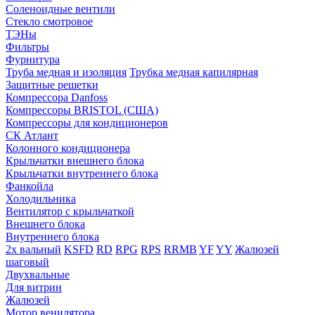
Соленоидные вентили
Стекло смотровое
ТЭНы
Фильтры
Фурнитура
Труба медная и изоляция
Трубка медная капилярная
Защитные решетки
Компрессора Danfoss
Компрессоры BRISTOL (США)
Компрессоры для кондиционеров
СК Атлант
Колонного кондиционера
Крыльчатки внешнего блока
Крыльчатки внутреннего блока
Фанкойла
Холодильника
Вентилятор с крыльчаткой
Внешнего блока
Внутреннего блока
2х вальный
KSFD
RD
RPG
RPS
RRMB
YF
YY
Жалюзей
шаговый
Двухвальные
Для витрин
Жалюзей
Мотор венилятора