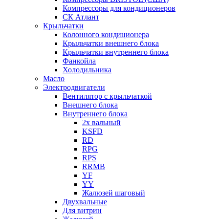
Компрессоры для кондиционеров
СК Атлант
Крыльчатки
Колонного кондиционера
Крыльчатки внешнего блока
Крыльчатки внутреннего блока
Фанкойла
Холодильника
Масло
Электродвигатели
Вентилятор с крыльчаткой
Внешнего блока
Внутреннего блока
2х вальный
KSFD
RD
RPG
RPS
RRMB
YF
YY
Жалюзей шаговый
Двухвальные
Для витрин