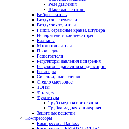
Реле давления
Шаровые вентили
Виброгаситель
Воздухонагреватели
Воздухоохлодители
Гайки, сервисные краны, штуцера
Испарители и конденсаторы
Клапаны
Маслоотделители
Прокладки
Разветвители
Регуляторы давления испарения
Регуляторы давления конденсации
Ресиверы
Соленоидные вентили
Стекло смотровое
ТЭНы
Фильтры
Фурнитура
Труба медная и изоляция
Трубка медная капилярная
Защитные решетки
Компрессоры
Компрессора Danfoss
Компрессоры BRISTOL (США)