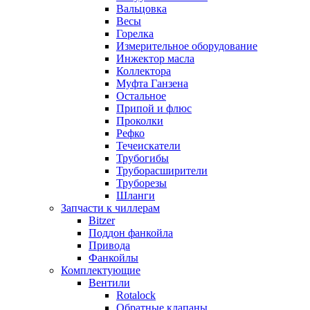
Вальцовка
Весы
Горелка
Измерительное оборудование
Инжектор масла
Коллектора
Муфта Ганзена
Остальное
Припой и флюс
Проколки
Рефко
Течеискатели
Трубогибы
Труборасширители
Труборезы
Шланги
Запчасти к чиллерам
Bitzer
Поддон фанкойла
Привода
Фанкойлы
Комплектующие
Вентили
Rotalock
Обратные клапаны