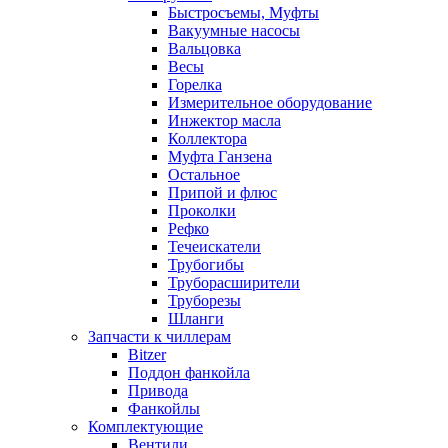
Быстросъемы, Муфты
Вакуумные насосы
Вальцовка
Весы
Горелка
Измерительное оборудование
Инжектор масла
Коллектора
Муфта Ганзена
Остальное
Припой и флюс
Проколки
Рефко
Течеискатели
Трубогибы
Труборасширители
Труборезы
Шланги
Запчасти к чиллерам
Bitzer
Поддон фанкойла
Привода
Фанкойлы
Комплектующие
Вентили