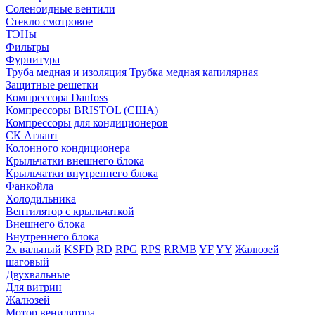
Соленоидные вентили
Стекло смотровое
ТЭНы
Фильтры
Фурнитура
Труба медная и изоляция
Трубка медная капилярная
Защитные решетки
Компрессора Danfoss
Компрессоры BRISTOL (США)
Компрессоры для кондиционеров
СК Атлант
Колонного кондиционера
Крыльчатки внешнего блока
Крыльчатки внутреннего блока
Фанкойла
Холодильника
Вентилятор с крыльчаткой
Внешнего блока
Внутреннего блока
2х вальный
KSFD
RD
RPG
RPS
RRMB
YF
YY
Жалюзей
шаговый
Двухвальные
Для витрин
Жалюзей
Мотор венилятора