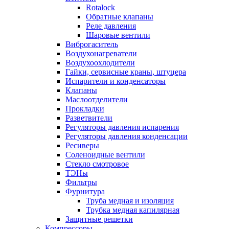
Rotalock
Обратные клапаны
Реле давления
Шаровые вентили
Виброгаситель
Воздухонагреватели
Воздухоохлодители
Гайки, сервисные краны, штуцера
Испарители и конденсаторы
Клапаны
Маслоотделители
Прокладки
Разветвители
Регуляторы давления испарения
Регуляторы давления конденсации
Ресиверы
Соленоидные вентили
Стекло смотровое
ТЭНы
Фильтры
Фурнитура
Труба медная и изоляция
Трубка медная капилярная
Защитные решетки
Компрессоры