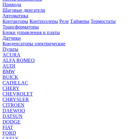
Привода
Шаговые двигатели
Автоматика
Контакторы
Контроллеры
Реле
Таймеры
Термостаты
Трансформаторы
Блоки управления и платы
Датчики
Конденсаторы электрические
Пульты
ACURA
ALFA ROMEO
AUDI
BMW
BUICK
CADILLAC
CHERY
CHEVROLET
CHRYSLER
CITROEN
DAEWOO
DATSUN
DODGE
FIAT
FORD
GEELY