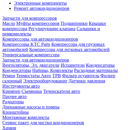
Электронные компоненты
Ремонт автокондиционеров
Запчасти для компрессоров
Масло
Муфты компрессоров
Подшипники
Крышки
компрессора
Регулирующие клапана
Сальники и
ремкомплекты
Компрессоры для автокондиционеров
Компрессоры KTC Parts
Компрессора для грузовых
автомобилей
Компрессора для легковых автомобилей
Универсальные компрессора
Запчасти для автокондиционеров
Вентиляторы, Эл. двигатели
Испарители
Конденсаторы
Конденсаторы
Наборы, Комплекты
Расходные материалы
Ремни
Термостаты Авто
ТРВ
Фильтр осушитель
Фильтр
салонный
Электрооборудование
Датчики давления
Инструменты авто
Кримпер
Съемники
Течеискатели авто
Прочее авто
Радиаторы
Дренажные насосы и помпы
Кронштейны
Монтажные комплекты
Сервис пакет для чистки кондиционеров
Химия