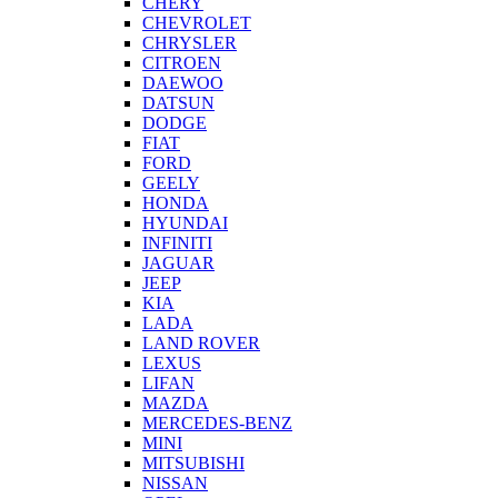
CHERY
CHEVROLET
CHRYSLER
CITROEN
DAEWOO
DATSUN
DODGE
FIAT
FORD
GEELY
HONDA
HYUNDAI
INFINITI
JAGUAR
JEEP
KIA
LADA
LAND ROVER
LEXUS
LIFAN
MAZDA
MERCEDES-BENZ
MINI
MITSUBISHI
NISSAN