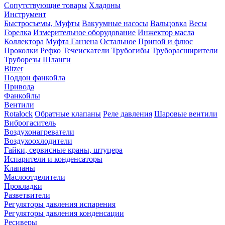
Сопутствующие товары
Хладоны
Инструмент
Быстросъемы, Муфты
Вакуумные насосы
Вальцовка
Весы
Горелка
Измерительное оборудование
Инжектор масла
Коллектора
Муфта Ганзена
Остальное
Припой и флюс
Проколки
Рефко
Течеискатели
Трубогибы
Труборасширители
Труборезы
Шланги
Bitzer
Поддон фанкойла
Привода
Фанкойлы
Вентили
Rotalock
Обратные клапаны
Реле давления
Шаровые вентили
Виброгаситель
Воздухонагреватели
Воздухоохлодители
Гайки, сервисные краны, штуцера
Испарители и конденсаторы
Клапаны
Маслоотделители
Прокладки
Разветвители
Регуляторы давления испарения
Регуляторы давления конденсации
Ресиверы