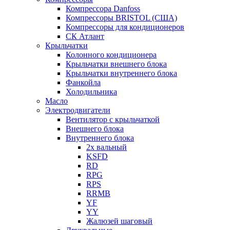
Компрессора Danfoss
Компрессоры BRISTOL (США)
Компрессоры для кондиционеров
СК Атлант
Крыльчатки
Колонного кондиционера
Крыльчатки внешнего блока
Крыльчатки внутреннего блока
Фанкойла
Холодильника
Масло
Электродвигатели
Вентилятор с крыльчаткой
Внешнего блока
Внутреннего блока
2х вальный
KSFD
RD
RPG
RPS
RRMB
YF
YY
Жалюзей шаговый