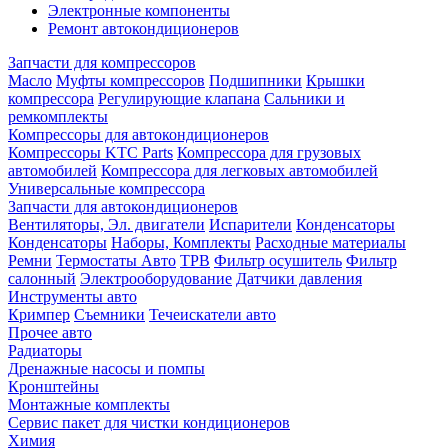
Электронные компоненты
Ремонт автокондиционеров
Запчасти для компрессоров
Масло
Муфты компрессоров
Подшипники
Крышки
компрессора
Регулирующие клапана
Сальники и
ремкомплекты
Компрессоры для автокондиционеров
Компрессоры KTC Parts
Компрессора для грузовых
автомобилей
Компрессора для легковых автомобилей
Универсальные компрессора
Запчасти для автокондиционеров
Вентиляторы, Эл. двигатели
Испарители
Конденсаторы
Конденсаторы
Наборы, Комплекты
Расходные материалы
Ремни
Термостаты Авто
ТРВ
Фильтр осушитель
Фильтр
салонный
Электрооборудование
Датчики давления
Инструменты авто
Кримпер
Съемники
Течеискатели авто
Прочее авто
Радиаторы
Дренажные насосы и помпы
Кронштейны
Монтажные комплекты
Сервис пакет для чистки кондиционеров
Химия