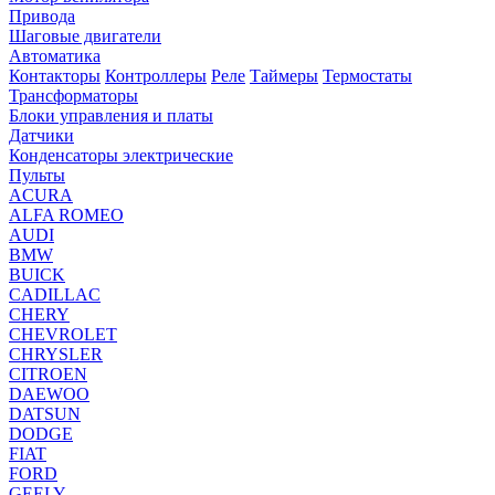
Привода
Шаговые двигатели
Автоматика
Контакторы
Контроллеры
Реле
Таймеры
Термостаты
Трансформаторы
Блоки управления и платы
Датчики
Конденсаторы электрические
Пульты
ACURA
ALFA ROMEO
AUDI
BMW
BUICK
CADILLAC
CHERY
CHEVROLET
CHRYSLER
CITROEN
DAEWOO
DATSUN
DODGE
FIAT
FORD
GEELY