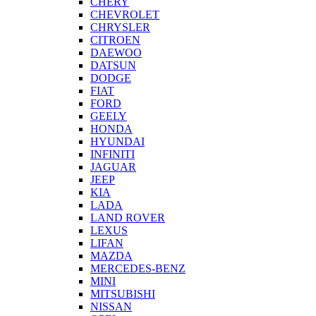
CHERY
CHEVROLET
CHRYSLER
CITROEN
DAEWOO
DATSUN
DODGE
FIAT
FORD
GEELY
HONDA
HYUNDAI
INFINITI
JAGUAR
JEEP
KIA
LADA
LAND ROVER
LEXUS
LIFAN
MAZDA
MERCEDES-BENZ
MINI
MITSUBISHI
NISSAN