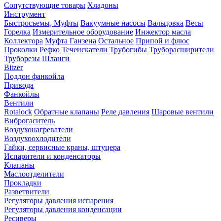
Сопутствующие товары
Хладоны
Инструмент
Быстросъемы, Муфты
Вакуумные насосы
Вальцовка
Весы
Горелка
Измерительное оборудование
Инжектор масла
Коллектора
Муфта Ганзена
Остальное
Припой и флюс
Проколки
Рефко
Течеискатели
Трубогибы
Труборасширители
Труборезы
Шланги
Bitzer
Поддон фанкойла
Привода
Фанкойлы
Вентили
Rotalock
Обратные клапаны
Реле давления
Шаровые вентили
Виброгаситель
Воздухонагреватели
Воздухоохлодители
Гайки, сервисные краны, штуцера
Испарители и конденсаторы
Клапаны
Маслоотделители
Прокладки
Разветвители
Регуляторы давления испарения
Регуляторы давления конденсации
Ресиверы