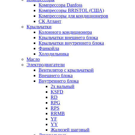
Компрессора Danfoss
Компрессоры BRISTOL (США)
Компрессоры для кондиционеров
СК Атлант
Крыльчатки
Колонного кондиционера
Крыльчатки внешнего блока
Крыльчатки внутреннего блока
Фанкойла
Холодильника
Масло
Электродвигатели
Вентилятор с крыльчаткой
Внешнего блока
Внутреннего блока
2х вальный
KSFD
RD
RPG
RPS
RRMB
YF
YY
Жалюзей шаговый