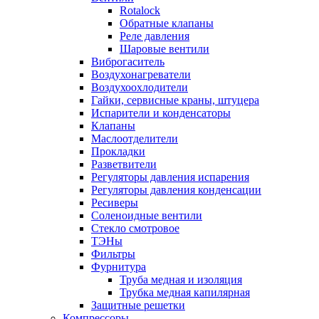
Rotalock
Обратные клапаны
Реле давления
Шаровые вентили
Виброгаситель
Воздухонагреватели
Воздухоохлодители
Гайки, сервисные краны, штуцера
Испарители и конденсаторы
Клапаны
Маслоотделители
Прокладки
Разветвители
Регуляторы давления испарения
Регуляторы давления конденсации
Ресиверы
Соленоидные вентили
Стекло смотровое
ТЭНы
Фильтры
Фурнитура
Труба медная и изоляция
Трубка медная капилярная
Защитные решетки
Компрессоры