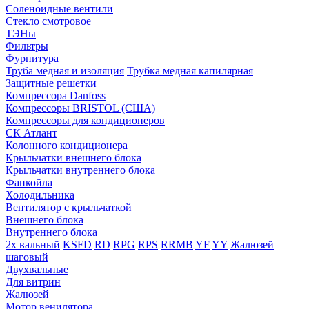
Соленоидные вентили
Стекло смотровое
ТЭНы
Фильтры
Фурнитура
Труба медная и изоляция
Трубка медная капилярная
Защитные решетки
Компрессора Danfoss
Компрессоры BRISTOL (США)
Компрессоры для кондиционеров
СК Атлант
Колонного кондиционера
Крыльчатки внешнего блока
Крыльчатки внутреннего блока
Фанкойла
Холодильника
Вентилятор с крыльчаткой
Внешнего блока
Внутреннего блока
2х вальный
KSFD
RD
RPG
RPS
RRMB
YF
YY
Жалюзей
шаговый
Двухвальные
Для витрин
Жалюзей
Мотор венилятора