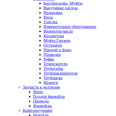
Быстросъемы, Муфты
Вакуумные насосы
Вальцовка
Весы
Горелка
Измерительное оборудование
Инжектор масла
Коллектора
Муфта Ганзена
Остальное
Припой и флюс
Проколки
Рефко
Течеискатели
Трубогибы
Труборасширители
Труборезы
Шланги
Запчасти к чиллерам
Bitzer
Поддон фанкойла
Привода
Фанкойлы
Комплектующие
Вентили