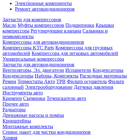
Электронные компоненты
Ремонт автокондиционеров
Запчасти для компрессоров
Масло
Муфты компрессоров
Подшипники
Крышки
компрессора
Регулирующие клапана
Сальники и
ремкомплекты
Компрессоры для автокондиционеров
Компрессоры KTC Parts
Компрессора для грузовых
автомобилей
Компрессора для легковых автомобилей
Универсальные компрессора
Запчасти для автокондиционеров
Вентиляторы, Эл. двигатели
Испарители
Конденсаторы
Конденсаторы
Наборы, Комплекты
Расходные материалы
Ремни
Термостаты Авто
ТРВ
Фильтр осушитель
Фильтр
салонный
Электрооборудование
Датчики давления
Инструменты авто
Кримпер
Съемники
Течеискатели авто
Прочее авто
Радиаторы
Дренажные насосы и помпы
Кронштейны
Монтажные комплекты
Сервис пакет для чистки кондиционеров
Химия