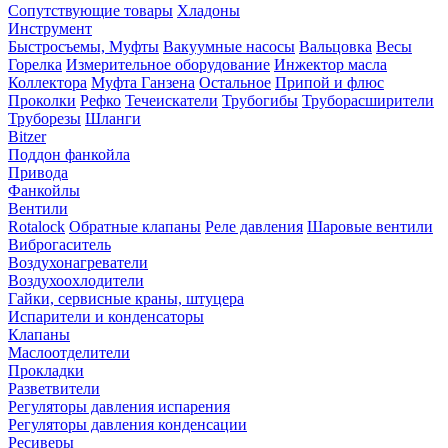
Сопутствующие товары
Хладоны
Инструмент
Быстросъемы, Муфты
Вакуумные насосы
Вальцовка
Весы
Горелка
Измерительное оборудование
Инжектор масла
Коллектора
Муфта Ганзена
Остальное
Припой и флюс
Проколки
Рефко
Течеискатели
Трубогибы
Труборасширители
Труборезы
Шланги
Bitzer
Поддон фанкойла
Привода
Фанкойлы
Вентили
Rotalock
Обратные клапаны
Реле давления
Шаровые вентили
Виброгаситель
Воздухонагреватели
Воздухоохлодители
Гайки, сервисные краны, штуцера
Испарители и конденсаторы
Клапаны
Маслоотделители
Прокладки
Разветвители
Регуляторы давления испарения
Регуляторы давления конденсации
Ресиверы