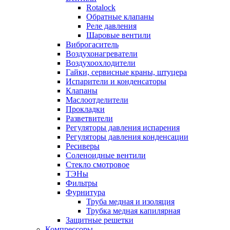
Rotalock
Обратные клапаны
Реле давления
Шаровые вентили
Виброгаситель
Воздухонагреватели
Воздухоохлодители
Гайки, сервисные краны, штуцера
Испарители и конденсаторы
Клапаны
Маслоотделители
Прокладки
Разветвители
Регуляторы давления испарения
Регуляторы давления конденсации
Ресиверы
Соленоидные вентили
Стекло смотровое
ТЭНы
Фильтры
Фурнитура
Труба медная и изоляция
Трубка медная капилярная
Защитные решетки
Компрессоры