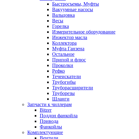
Быстросъемы, Муфты
Вакуумные насосы
Вальцовка
Весы
Горелка
Измерительное оборудование
Инжектор масла
Коллектора
Муфта Ганзена
Остальное
Припой и флюс
Проколки
Рефко
Течеискатели
Трубогибы
Труборасширители
Труборезы
Шланги
Запчасти к чиллерам
Bitzer
Поддон фанкойла
Привода
Фанкойлы
Комплектующие
Вентили