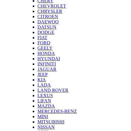
CHERY
CHEVROLET
CHRYSLER
CITROEN
DAEWOO
DATSUN
DODGE
FIAT
FORD
GEELY
HONDA
HYUNDAI
INFINITI
JAGUAR
JEEP
KIA
LADA
LAND ROVER
LEXUS
LIFAN
MAZDA
MERCEDES-BENZ
MINI
MITSUBISHI
NISSAN