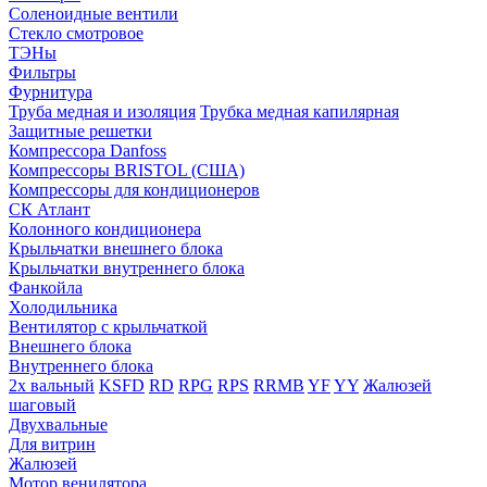
Соленоидные вентили
Стекло смотровое
ТЭНы
Фильтры
Фурнитура
Труба медная и изоляция
Трубка медная капилярная
Защитные решетки
Компрессора Danfoss
Компрессоры BRISTOL (США)
Компрессоры для кондиционеров
СК Атлант
Колонного кондиционера
Крыльчатки внешнего блока
Крыльчатки внутреннего блока
Фанкойла
Холодильника
Вентилятор с крыльчаткой
Внешнего блока
Внутреннего блока
2х вальный
KSFD
RD
RPG
RPS
RRMB
YF
YY
Жалюзей
шаговый
Двухвальные
Для витрин
Жалюзей
Мотор венилятора