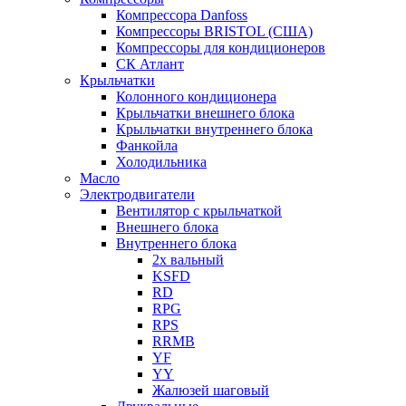
Компрессора Danfoss
Компрессоры BRISTOL (США)
Компрессоры для кондиционеров
СК Атлант
Крыльчатки
Колонного кондиционера
Крыльчатки внешнего блока
Крыльчатки внутреннего блока
Фанкойла
Холодильника
Масло
Электродвигатели
Вентилятор с крыльчаткой
Внешнего блока
Внутреннего блока
2х вальный
KSFD
RD
RPG
RPS
RRMB
YF
YY
Жалюзей шаговый