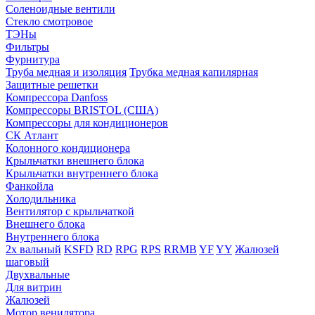
Соленоидные вентили
Стекло смотровое
ТЭНы
Фильтры
Фурнитура
Труба медная и изоляция
Трубка медная капилярная
Защитные решетки
Компрессора Danfoss
Компрессоры BRISTOL (США)
Компрессоры для кондиционеров
СК Атлант
Колонного кондиционера
Крыльчатки внешнего блока
Крыльчатки внутреннего блока
Фанкойла
Холодильника
Вентилятор с крыльчаткой
Внешнего блока
Внутреннего блока
2х вальный
KSFD
RD
RPG
RPS
RRMB
YF
YY
Жалюзей
шаговый
Двухвальные
Для витрин
Жалюзей
Мотор венилятора