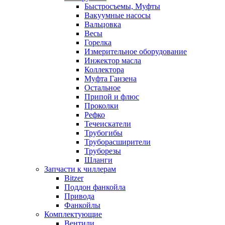
Быстросъемы, Муфты
Вакуумные насосы
Вальцовка
Весы
Горелка
Измерительное оборудование
Инжектор масла
Коллектора
Муфта Ганзена
Остальное
Припой и флюс
Проколки
Рефко
Течеискатели
Трубогибы
Труборасширители
Труборезы
Шланги
Запчасти к чиллерам
Bitzer
Поддон фанкойла
Привода
Фанкойлы
Комплектующие
Вентили