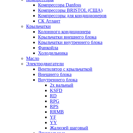
Компрессора Danfoss
Компрессоры BRISTOL (США)
Компрессоры для кондиционеров
СК Атлант
Крыльчатки
Колонного кондиционера
Крыльчатки внешнего блока
Крыльчатки внутреннего блока
Фанкойла
Холодильника
Масло
Электродвигатели
Вентилятор с крыльчаткой
Внешнего блока
Внутреннего блока
2х вальный
KSFD
RD
RPG
RPS
RRMB
YF
YY
Жалюзей шаговый