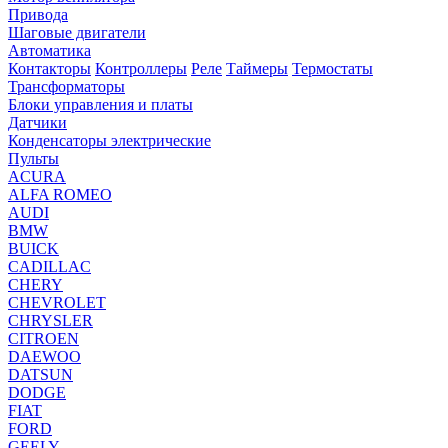
Привода
Шаговые двигатели
Автоматика
Контакторы
Контроллеры
Реле
Таймеры
Термостаты
Трансформаторы
Блоки управления и платы
Датчики
Конденсаторы электрические
Пульты
ACURA
ALFA ROMEO
AUDI
BMW
BUICK
CADILLAC
CHERY
CHEVROLET
CHRYSLER
CITROEN
DAEWOO
DATSUN
DODGE
FIAT
FORD
GEELY