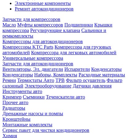
Электронные компоненты
Ремонт автокондиционеров
Запчасти для компрессоров
Масло
Муфты компрессоров
Подшипники
Крышки
компрессора
Регулирующие клапана
Сальники и
ремкомплекты
Компрессоры для автокондиционеров
Компрессоры KTC Parts
Компрессора для грузовых
автомобилей
Компрессора для легковых автомобилей
Универсальные компрессора
Запчасти для автокондиционеров
Вентиляторы, Эл. двигатели
Испарители
Конденсаторы
Конденсаторы
Наборы, Комплекты
Расходные материалы
Ремни
Термостаты Авто
ТРВ
Фильтр осушитель
Фильтр
салонный
Электрооборудование
Датчики давления
Инструменты авто
Кримпер
Съемники
Течеискатели авто
Прочее авто
Радиаторы
Дренажные насосы и помпы
Кронштейны
Монтажные комплекты
Сервис пакет для чистки кондиционеров
Химия