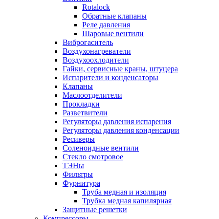
Rotalock
Обратные клапаны
Реле давления
Шаровые вентили
Виброгаситель
Воздухонагреватели
Воздухоохлодители
Гайки, сервисные краны, штуцера
Испарители и конденсаторы
Клапаны
Маслоотделители
Прокладки
Разветвители
Регуляторы давления испарения
Регуляторы давления конденсации
Ресиверы
Соленоидные вентили
Стекло смотровое
ТЭНы
Фильтры
Фурнитура
Труба медная и изоляция
Трубка медная капилярная
Защитные решетки
Компрессоры