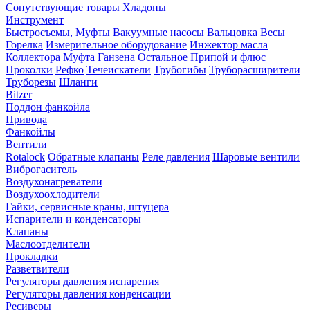
Сопутствующие товары
Хладоны
Инструмент
Быстросъемы, Муфты
Вакуумные насосы
Вальцовка
Весы
Горелка
Измерительное оборудование
Инжектор масла
Коллектора
Муфта Ганзена
Остальное
Припой и флюс
Проколки
Рефко
Течеискатели
Трубогибы
Труборасширители
Труборезы
Шланги
Bitzer
Поддон фанкойла
Привода
Фанкойлы
Вентили
Rotalock
Обратные клапаны
Реле давления
Шаровые вентили
Виброгаситель
Воздухонагреватели
Воздухоохлодители
Гайки, сервисные краны, штуцера
Испарители и конденсаторы
Клапаны
Маслоотделители
Прокладки
Разветвители
Регуляторы давления испарения
Регуляторы давления конденсации
Ресиверы