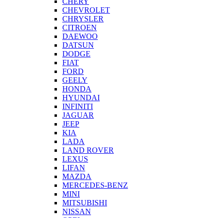
CHERY
CHEVROLET
CHRYSLER
CITROEN
DAEWOO
DATSUN
DODGE
FIAT
FORD
GEELY
HONDA
HYUNDAI
INFINITI
JAGUAR
JEEP
KIA
LADA
LAND ROVER
LEXUS
LIFAN
MAZDA
MERCEDES-BENZ
MINI
MITSUBISHI
NISSAN