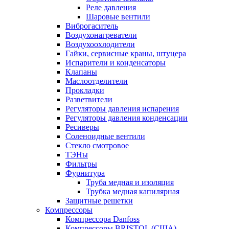
Реле давления
Шаровые вентили
Виброгаситель
Воздухонагреватели
Воздухоохлодители
Гайки, сервисные краны, штуцера
Испарители и конденсаторы
Клапаны
Маслоотделители
Прокладки
Разветвители
Регуляторы давления испарения
Регуляторы давления конденсации
Ресиверы
Соленоидные вентили
Стекло смотровое
ТЭНы
Фильтры
Фурнитура
Труба медная и изоляция
Трубка медная капилярная
Защитные решетки
Компрессоры
Компрессора Danfoss
Компрессоры BRISTOL (США)