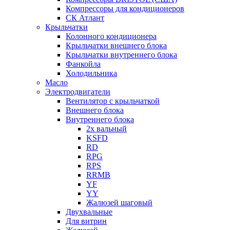
Компрессоры для кондиционеров
СК Атлант
Крыльчатки
Колонного кондиционера
Крыльчатки внешнего блока
Крыльчатки внутреннего блока
Фанкойла
Холодильника
Масло
Электродвигатели
Вентилятор с крыльчаткой
Внешнего блока
Внутреннего блока
2х вальный
KSFD
RD
RPG
RPS
RRMB
YF
YY
Жалюзей шаговый
Двухвальные
Для витрин