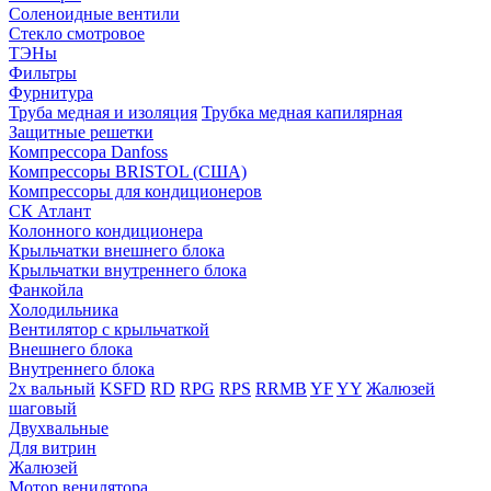
Соленоидные вентили
Стекло смотровое
ТЭНы
Фильтры
Фурнитура
Труба медная и изоляция
Трубка медная капилярная
Защитные решетки
Компрессора Danfoss
Компрессоры BRISTOL (США)
Компрессоры для кондиционеров
СК Атлант
Колонного кондиционера
Крыльчатки внешнего блока
Крыльчатки внутреннего блока
Фанкойла
Холодильника
Вентилятор с крыльчаткой
Внешнего блока
Внутреннего блока
2х вальный
KSFD
RD
RPG
RPS
RRMB
YF
YY
Жалюзей
шаговый
Двухвальные
Для витрин
Жалюзей
Мотор венилятора