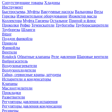
Сопутствующие товары
Хладоны
Инструмент
Быстросъемы, Муфты
Вакуумные насосы
Вальцовка
Весы
Горелка
Измерительное оборудование
Инжектор масла
Коллектора
Муфта Ганзена
Остальное
Припой и флюс
Проколки
Рефко
Течеискатели
Трубогибы
Труборасширители
Труборезы
Шланги
Bitzer
Поддон фанкойла
Привода
Фанкойлы
Вентили
Rotalock
Обратные клапаны
Реле давления
Шаровые вентили
Виброгаситель
Воздухонагреватели
Воздухоохлодители
Гайки, сервисные краны, штуцера
Испарители и конденсаторы
Клапаны
Маслоотделители
Прокладки
Разветвители
Регуляторы давления испарения
Регуляторы давления конденсации
Ресиверы