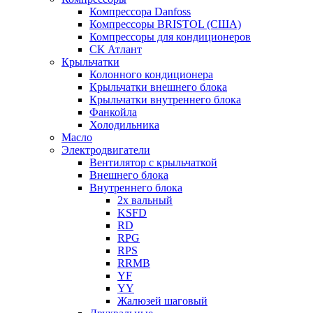
Компрессора Danfoss
Компрессоры BRISTOL (США)
Компрессоры для кондиционеров
СК Атлант
Крыльчатки
Колонного кондиционера
Крыльчатки внешнего блока
Крыльчатки внутреннего блока
Фанкойла
Холодильника
Масло
Электродвигатели
Вентилятор с крыльчаткой
Внешнего блока
Внутреннего блока
2х вальный
KSFD
RD
RPG
RPS
RRMB
YF
YY
Жалюзей шаговый