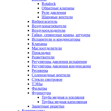
Rotalock
Обратные клапаны
Реле давления
Шаровые вентили
Виброгаситель
Воздухонагреватели
Воздухоохлодители
Гайки, сервисные краны, штуцера
Испарители и конденсаторы
Клапаны
Маслоотделители
Прокладки
Разветвители
Регуляторы давления испарения
Регуляторы давления конденсации
Ресиверы
Соленоидные вентили
Стекло смотровое
ТЭНы
Фильтры
Фурнитура
Труба медная и изоляция
Трубка медная капилярная
Защитные решетки
Компрессоры