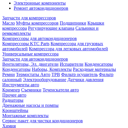
Электронные компоненты
Ремонт автокондиционеров
Запчасти для компрессоров
Масло
Муфты компрессоров
Подшипники
Крышки
компрессора
Регулирующие клапана
Сальники и
ремкомплекты
Компрессоры для автокондиционеров
Компрессоры KTC Parts
Компрессора для грузовых
автомобилей
Компрессора для легковых автомобилей
Универсальные компрессора
Запчасти для автокондиционеров
Вентиляторы, Эл. двигатели
Испарители
Конденсаторы
Конденсаторы
Наборы, Комплекты
Расходные материалы
Ремни
Термостаты Авто
ТРВ
Фильтр осушитель
Фильтр
салонный
Электрооборудование
Датчики давления
Инструменты авто
Кримпер
Съемники
Течеискатели авто
Прочее авто
Радиаторы
Дренажные насосы и помпы
Кронштейны
Монтажные комплекты
Сервис пакет для чистки кондиционеров
Химия