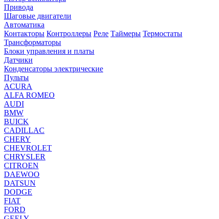
Привода
Шаговые двигатели
Автоматика
Контакторы
Контроллеры
Реле
Таймеры
Термостаты
Трансформаторы
Блоки управления и платы
Датчики
Конденсаторы электрические
Пульты
ACURA
ALFA ROMEO
AUDI
BMW
BUICK
CADILLAC
CHERY
CHEVROLET
CHRYSLER
CITROEN
DAEWOO
DATSUN
DODGE
FIAT
FORD
GEELY