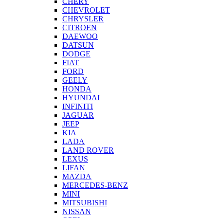
CHERY
CHEVROLET
CHRYSLER
CITROEN
DAEWOO
DATSUN
DODGE
FIAT
FORD
GEELY
HONDA
HYUNDAI
INFINITI
JAGUAR
JEEP
KIA
LADA
LAND ROVER
LEXUS
LIFAN
MAZDA
MERCEDES-BENZ
MINI
MITSUBISHI
NISSAN