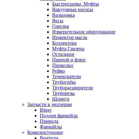
Быстросъемы, Муфты
Вакуумные насосы
Вальцовка
Весы
Горелка
Измерительное оборудование
Инжектор масла
Коллектора
Муфта Ганзена
Остальное
Припой и флюс
Проколки
Рефко
Течеискатели
Трубогибы
Труборасширители
Труборезы
Шланги
Запчасти к чиллерам
Bitzer
Поддон фанкойла
Привода
Фанкойлы
Комплектующие
Вентили