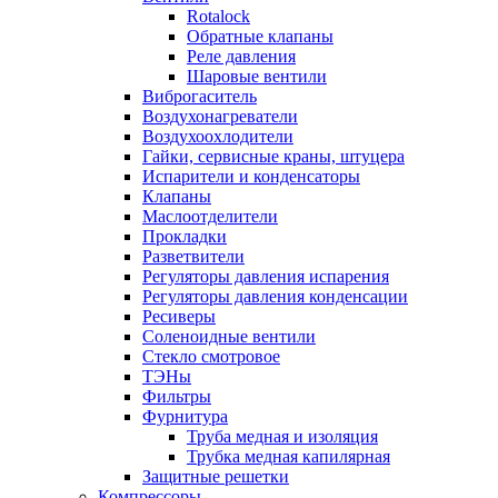
Rotalock
Обратные клапаны
Реле давления
Шаровые вентили
Виброгаситель
Воздухонагреватели
Воздухоохлодители
Гайки, сервисные краны, штуцера
Испарители и конденсаторы
Клапаны
Маслоотделители
Прокладки
Разветвители
Регуляторы давления испарения
Регуляторы давления конденсации
Ресиверы
Соленоидные вентили
Стекло смотровое
ТЭНы
Фильтры
Фурнитура
Труба медная и изоляция
Трубка медная капилярная
Защитные решетки
Компрессоры