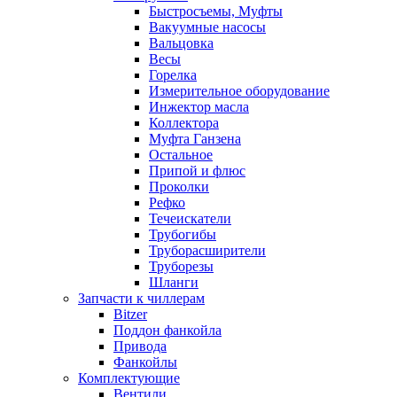
Быстросъемы, Муфты
Вакуумные насосы
Вальцовка
Весы
Горелка
Измерительное оборудование
Инжектор масла
Коллектора
Муфта Ганзена
Остальное
Припой и флюс
Проколки
Рефко
Течеискатели
Трубогибы
Труборасширители
Труборезы
Шланги
Запчасти к чиллерам
Bitzer
Поддон фанкойла
Привода
Фанкойлы
Комплектующие
Вентили