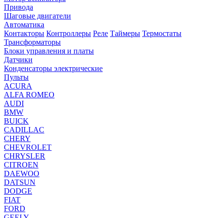
Привода
Шаговые двигатели
Автоматика
Контакторы
Контроллеры
Реле
Таймеры
Термостаты
Трансформаторы
Блоки управления и платы
Датчики
Конденсаторы электрические
Пульты
ACURA
ALFA ROMEO
AUDI
BMW
BUICK
CADILLAC
CHERY
CHEVROLET
CHRYSLER
CITROEN
DAEWOO
DATSUN
DODGE
FIAT
FORD
GEELY