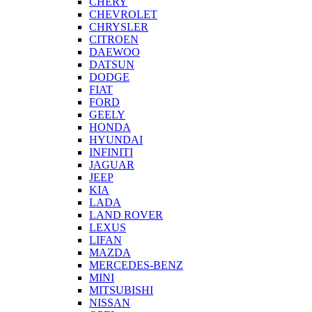
CHERY
CHEVROLET
CHRYSLER
CITROEN
DAEWOO
DATSUN
DODGE
FIAT
FORD
GEELY
HONDA
HYUNDAI
INFINITI
JAGUAR
JEEP
KIA
LADA
LAND ROVER
LEXUS
LIFAN
MAZDA
MERCEDES-BENZ
MINI
MITSUBISHI
NISSAN