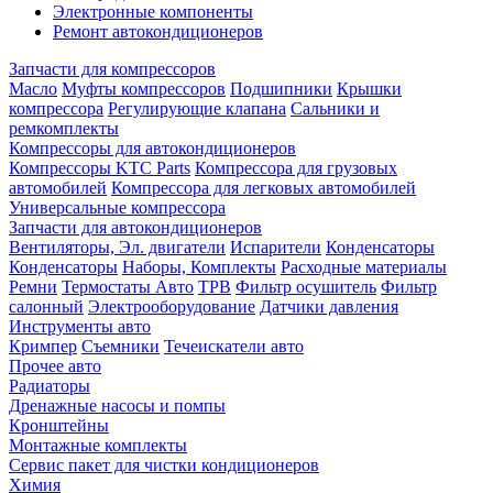
Электронные компоненты
Ремонт автокондиционеров
Запчасти для компрессоров
Масло
Муфты компрессоров
Подшипники
Крышки
компрессора
Регулирующие клапана
Сальники и
ремкомплекты
Компрессоры для автокондиционеров
Компрессоры KTC Parts
Компрессора для грузовых
автомобилей
Компрессора для легковых автомобилей
Универсальные компрессора
Запчасти для автокондиционеров
Вентиляторы, Эл. двигатели
Испарители
Конденсаторы
Конденсаторы
Наборы, Комплекты
Расходные материалы
Ремни
Термостаты Авто
ТРВ
Фильтр осушитель
Фильтр
салонный
Электрооборудование
Датчики давления
Инструменты авто
Кримпер
Съемники
Течеискатели авто
Прочее авто
Радиаторы
Дренажные насосы и помпы
Кронштейны
Монтажные комплекты
Сервис пакет для чистки кондиционеров
Химия