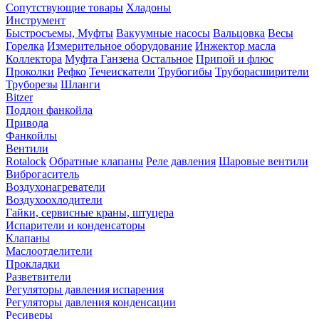
Сопутствующие товары
Хладоны
Инструмент
Быстросъемы, Муфты
Вакуумные насосы
Вальцовка
Весы
Горелка
Измерительное оборудование
Инжектор масла
Коллектора
Муфта Ганзена
Остальное
Припой и флюс
Проколки
Рефко
Течеискатели
Трубогибы
Труборасширители
Труборезы
Шланги
Bitzer
Поддон фанкойла
Привода
Фанкойлы
Вентили
Rotalock
Обратные клапаны
Реле давления
Шаровые вентили
Виброгаситель
Воздухонагреватели
Воздухоохлодители
Гайки, сервисные краны, штуцера
Испарители и конденсаторы
Клапаны
Маслоотделители
Прокладки
Разветвители
Регуляторы давления испарения
Регуляторы давления конденсации
Ресиверы