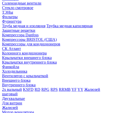
Соленоидные вентили
Стекло смотровое
ТЭНы
Фильтры
Фурнитура
Труба медная и изоляция
Трубка медная капилярная
Защитные решетки
Компрессора Danfoss
Компрессоры BRISTOL (США)
Компрессоры для кондиционеров
СК Атлант
Колонного кондиционера
Крыльчатки внешнего блока
Крыльчатки внутреннего блока
Фанкойла
Холодильника
Вентилятор с крыльчаткой
Внешнего блока
Внутреннего блока
2х вальный
KSFD
RD
RPG
RPS
RRMB
YF
YY
Жалюзей
шаговый
Двухвальные
Для витрин
Жалюзей
Мотор венилятора