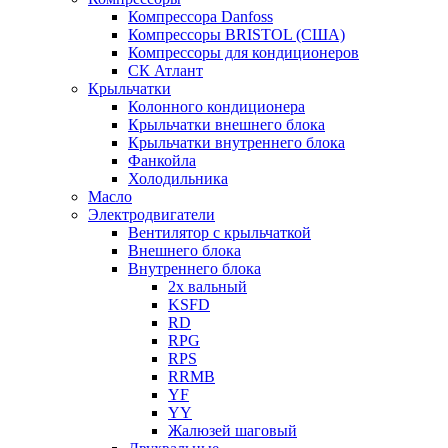
Компрессора Danfoss
Компрессоры BRISTOL (США)
Компрессоры для кондиционеров
СК Атлант
Крыльчатки
Колонного кондиционера
Крыльчатки внешнего блока
Крыльчатки внутреннего блока
Фанкойла
Холодильника
Масло
Электродвигатели
Вентилятор с крыльчаткой
Внешнего блока
Внутреннего блока
2х вальный
KSFD
RD
RPG
RPS
RRMB
YF
YY
Жалюзей шаговый