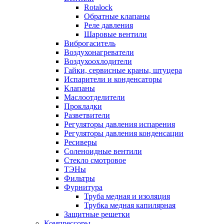
Rotalock
Обратные клапаны
Реле давления
Шаровые вентили
Виброгаситель
Воздухонагреватели
Воздухоохлодители
Гайки, сервисные краны, штуцера
Испарители и конденсаторы
Клапаны
Маслоотделители
Прокладки
Разветвители
Регуляторы давления испарения
Регуляторы давления конденсации
Ресиверы
Соленоидные вентили
Стекло смотровое
ТЭНы
Фильтры
Фурнитура
Труба медная и изоляция
Трубка медная капилярная
Защитные решетки
Компрессоры