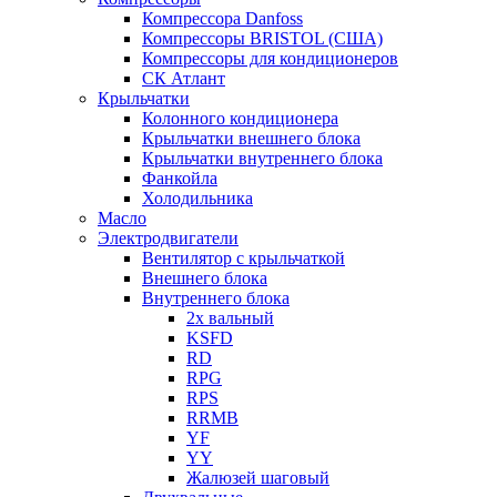
Компрессора Danfoss
Компрессоры BRISTOL (США)
Компрессоры для кондиционеров
СК Атлант
Крыльчатки
Колонного кондиционера
Крыльчатки внешнего блока
Крыльчатки внутреннего блока
Фанкойла
Холодильника
Масло
Электродвигатели
Вентилятор с крыльчаткой
Внешнего блока
Внутреннего блока
2х вальный
KSFD
RD
RPG
RPS
RRMB
YF
YY
Жалюзей шаговый