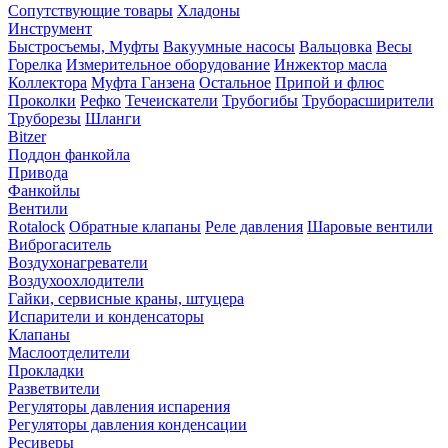
Сопутствующие товары
Хладоны
Инструмент
Быстросъемы, Муфты
Вакуумные насосы
Вальцовка
Весы
Горелка
Измерительное оборудование
Инжектор масла
Коллектора
Муфта Ганзена
Остальное
Припой и флюс
Проколки
Рефко
Течеискатели
Трубогибы
Труборасширители
Труборезы
Шланги
Bitzer
Поддон фанкойла
Привода
Фанкойлы
Вентили
Rotalock
Обратные клапаны
Реле давления
Шаровые вентили
Виброгаситель
Воздухонагреватели
Воздухоохлодители
Гайки, сервисные краны, штуцера
Испарители и конденсаторы
Клапаны
Маслоотделители
Прокладки
Разветвители
Регуляторы давления испарения
Регуляторы давления конденсации
Ресиверы