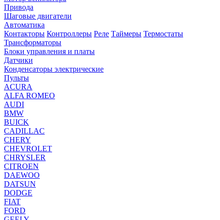
Привода
Шаговые двигатели
Автоматика
Контакторы
Контроллеры
Реле
Таймеры
Термостаты
Трансформаторы
Блоки управления и платы
Датчики
Конденсаторы электрические
Пульты
ACURA
ALFA ROMEO
AUDI
BMW
BUICK
CADILLAC
CHERY
CHEVROLET
CHRYSLER
CITROEN
DAEWOO
DATSUN
DODGE
FIAT
FORD
GEELY