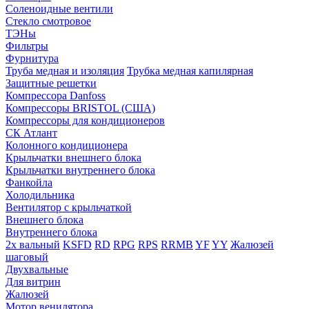
Соленоидные вентили
Стекло смотровое
ТЭНы
Фильтры
Фурнитура
Труба медная и изоляция
Трубка медная капилярная
Защитные решетки
Компрессора Danfoss
Компрессоры BRISTOL (США)
Компрессоры для кондиционеров
СК Атлант
Колонного кондиционера
Крыльчатки внешнего блока
Крыльчатки внутреннего блока
Фанкойла
Холодильника
Вентилятор с крыльчаткой
Внешнего блока
Внутреннего блока
2х вальный
KSFD
RD
RPG
RPS
RRMB
YF
YY
Жалюзей
шаговый
Двухвальные
Для витрин
Жалюзей
Мотор венилятора