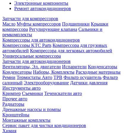
Электронные компоненты
Ремонт автокондиционеров
Запчасти для компрессоров
Масло
Муфты компрессоров
Подшипники
Крышки
компрессора
Регулирующие клапана
Сальники и
ремкомплекты
Компрессоры для автокондиционеров
Компрессоры KTC Parts
Компрессора для грузовых
автомобилей
Компрессора для легковых автомобилей
Универсальные компрессора
Запчасти для автокондиционеров
Вентиляторы, Эл. двигатели
Испарители
Конденсаторы
Конденсаторы
Наборы, Комплекты
Расходные материалы
Ремни
Термостаты Авто
ТРВ
Фильтр осушитель
Фильтр
салонный
Электрооборудование
Датчики давления
Инструменты авто
Кримпер
Съемники
Течеискатели авто
Прочее авто
Радиаторы
Дренажные насосы и помпы
Кронштейны
Монтажные комплекты
Сервис пакет для чистки кондиционеров
Химия