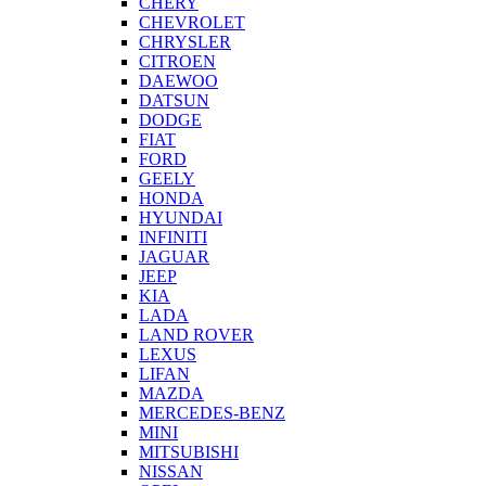
CHERY
CHEVROLET
CHRYSLER
CITROEN
DAEWOO
DATSUN
DODGE
FIAT
FORD
GEELY
HONDA
HYUNDAI
INFINITI
JAGUAR
JEEP
KIA
LADA
LAND ROVER
LEXUS
LIFAN
MAZDA
MERCEDES-BENZ
MINI
MITSUBISHI
NISSAN