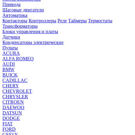
Привода
Шаговые двигатели
Автоматика
Контакторы
Контроллеры
Реле
Таймеры
Термостаты
Трансформаторы
Блоки управления и платы
Датчики
Конденсаторы электрические
Пульты
ACURA
ALFA ROMEO
AUDI
BMW
BUICK
CADILLAC
CHERY
CHEVROLET
CHRYSLER
CITROEN
DAEWOO
DATSUN
DODGE
FIAT
FORD
GEELY