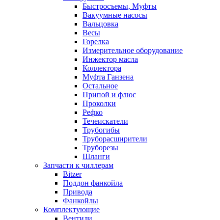
Быстросъемы, Муфты
Вакуумные насосы
Вальцовка
Весы
Горелка
Измерительное оборудование
Инжектор масла
Коллектора
Муфта Ганзена
Остальное
Припой и флюс
Проколки
Рефко
Течеискатели
Трубогибы
Труборасширители
Труборезы
Шланги
Запчасти к чиллерам
Bitzer
Поддон фанкойла
Привода
Фанкойлы
Комплектующие
Вентили