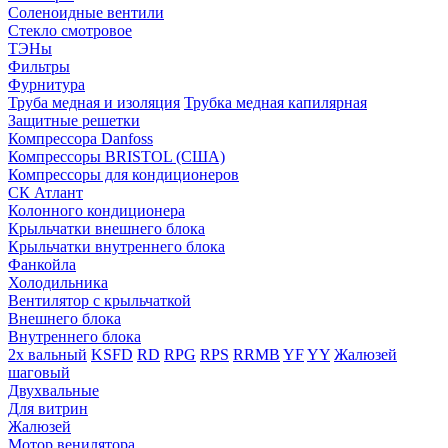
Соленоидные вентили
Стекло смотровое
ТЭНы
Фильтры
Фурнитура
Труба медная и изоляция
Трубка медная капилярная
Защитные решетки
Компрессора Danfoss
Компрессоры BRISTOL (США)
Компрессоры для кондиционеров
СК Атлант
Колонного кондиционера
Крыльчатки внешнего блока
Крыльчатки внутреннего блока
Фанкойла
Холодильника
Вентилятор с крыльчаткой
Внешнего блока
Внутреннего блока
2х вальный
KSFD
RD
RPG
RPS
RRMB
YF
YY
Жалюзей
шаговый
Двухвальные
Для витрин
Жалюзей
Мотор венилятора