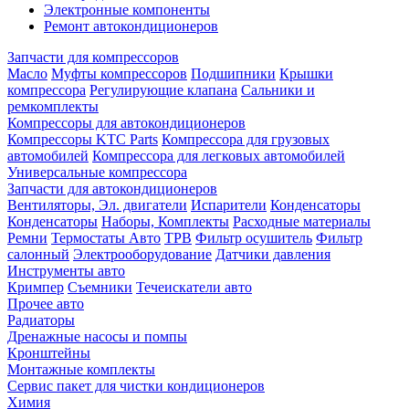
Электронные компоненты
Ремонт автокондиционеров
Запчасти для компрессоров
Масло
Муфты компрессоров
Подшипники
Крышки
компрессора
Регулирующие клапана
Сальники и
ремкомплекты
Компрессоры для автокондиционеров
Компрессоры KTC Parts
Компрессора для грузовых
автомобилей
Компрессора для легковых автомобилей
Универсальные компрессора
Запчасти для автокондиционеров
Вентиляторы, Эл. двигатели
Испарители
Конденсаторы
Конденсаторы
Наборы, Комплекты
Расходные материалы
Ремни
Термостаты Авто
ТРВ
Фильтр осушитель
Фильтр
салонный
Электрооборудование
Датчики давления
Инструменты авто
Кримпер
Съемники
Течеискатели авто
Прочее авто
Радиаторы
Дренажные насосы и помпы
Кронштейны
Монтажные комплекты
Сервис пакет для чистки кондиционеров
Химия