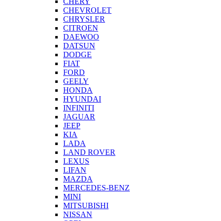
CHERY
CHEVROLET
CHRYSLER
CITROEN
DAEWOO
DATSUN
DODGE
FIAT
FORD
GEELY
HONDA
HYUNDAI
INFINITI
JAGUAR
JEEP
KIA
LADA
LAND ROVER
LEXUS
LIFAN
MAZDA
MERCEDES-BENZ
MINI
MITSUBISHI
NISSAN