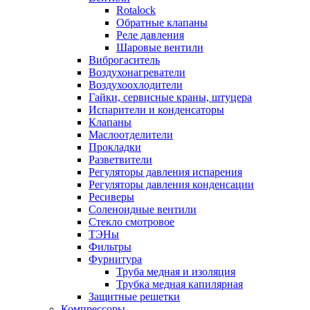
Rotalock
Обратные клапаны
Реле давления
Шаровые вентили
Виброгаситель
Воздухонагреватели
Воздухоохлодители
Гайки, сервисные краны, штуцера
Испарители и конденсаторы
Клапаны
Маслоотделители
Прокладки
Разветвители
Регуляторы давления испарения
Регуляторы давления конденсации
Ресиверы
Соленоидные вентили
Стекло смотровое
ТЭНы
Фильтры
Фурнитура
Труба медная и изоляция
Трубка медная капилярная
Защитные решетки
Компрессоры