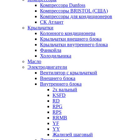
Компрессора Danfoss
Компрессоры BRISTOL (США)
Компрессоры для кондиционеров
СК Атлант
Крыльчатки
Колонного кондиционера
Крыльчатки внешнего блока
Крыльчатки внутреннего блока
Фанкойла
Холодильника
Масло
Электродвигатели
Вентилятор с крыльчаткой
Внешнего блока
Внутреннего блока
2х вальный
KSFD
RD
RPG
RPS
RRMB
YF
YY
Жалюзей шаговый