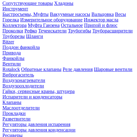
Сопутствующие товары
Хладоны
Инструмент
Быстросъемы, Муфты
Вакуумные насосы
Вальцовка
Весы
Горелка
Измерительное оборудование
Инжектор масла
Коллектора
Муфта Ганзена
Остальное
Припой и флюс
Проколки
Рефко
Течеискатели
Трубогибы
Труборасширители
Труборезы
Шланги
Bitzer
Поддон фанкойла
Привода
Фанкойлы
Вентили
Rotalock
Обратные клапаны
Реле давления
Шаровые вентили
Виброгаситель
Воздухонагреватели
Воздухоохлодители
Гайки, сервисные краны, штуцера
Испарители и конденсаторы
Клапаны
Маслоотделители
Прокладки
Разветвители
Регуляторы давления испарения
Регуляторы давления конденсации
Ресиверы