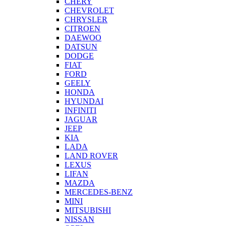
CHERY
CHEVROLET
CHRYSLER
CITROEN
DAEWOO
DATSUN
DODGE
FIAT
FORD
GEELY
HONDA
HYUNDAI
INFINITI
JAGUAR
JEEP
KIA
LADA
LAND ROVER
LEXUS
LIFAN
MAZDA
MERCEDES-BENZ
MINI
MITSUBISHI
NISSAN