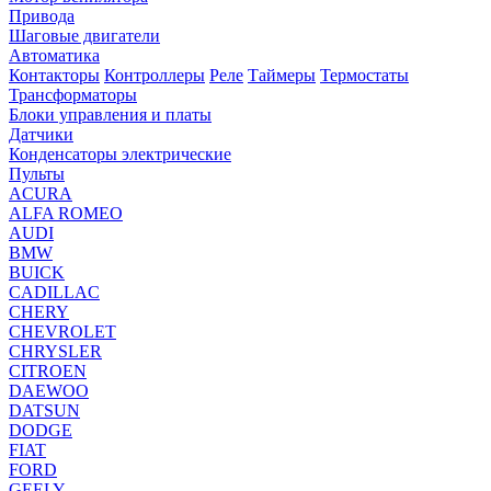
Привода
Шаговые двигатели
Автоматика
Контакторы
Контроллеры
Реле
Таймеры
Термостаты
Трансформаторы
Блоки управления и платы
Датчики
Конденсаторы электрические
Пульты
ACURA
ALFA ROMEO
AUDI
BMW
BUICK
CADILLAC
CHERY
CHEVROLET
CHRYSLER
CITROEN
DAEWOO
DATSUN
DODGE
FIAT
FORD
GEELY