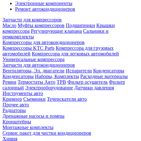
Электронные компоненты
Ремонт автокондиционеров
Запчасти для компрессоров
Масло
Муфты компрессоров
Подшипники
Крышки
компрессора
Регулирующие клапана
Сальники и
ремкомплекты
Компрессоры для автокондиционеров
Компрессоры KTC Parts
Компрессора для грузовых
автомобилей
Компрессора для легковых автомобилей
Универсальные компрессора
Запчасти для автокондиционеров
Вентиляторы, Эл. двигатели
Испарители
Конденсаторы
Конденсаторы
Наборы, Комплекты
Расходные материалы
Ремни
Термостаты Авто
ТРВ
Фильтр осушитель
Фильтр
салонный
Электрооборудование
Датчики давления
Инструменты авто
Кримпер
Съемники
Течеискатели авто
Прочее авто
Радиаторы
Дренажные насосы и помпы
Кронштейны
Монтажные комплекты
Сервис пакет для чистки кондиционеров
Химия