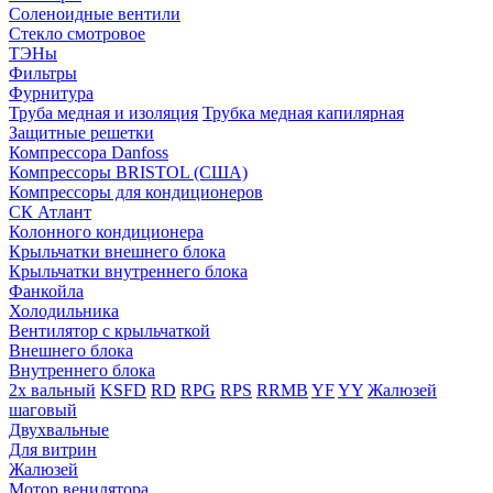
Соленоидные вентили
Стекло смотровое
ТЭНы
Фильтры
Фурнитура
Труба медная и изоляция
Трубка медная капилярная
Защитные решетки
Компрессора Danfoss
Компрессоры BRISTOL (США)
Компрессоры для кондиционеров
СК Атлант
Колонного кондиционера
Крыльчатки внешнего блока
Крыльчатки внутреннего блока
Фанкойла
Холодильника
Вентилятор с крыльчаткой
Внешнего блока
Внутреннего блока
2х вальный
KSFD
RD
RPG
RPS
RRMB
YF
YY
Жалюзей
шаговый
Двухвальные
Для витрин
Жалюзей
Мотор венилятора