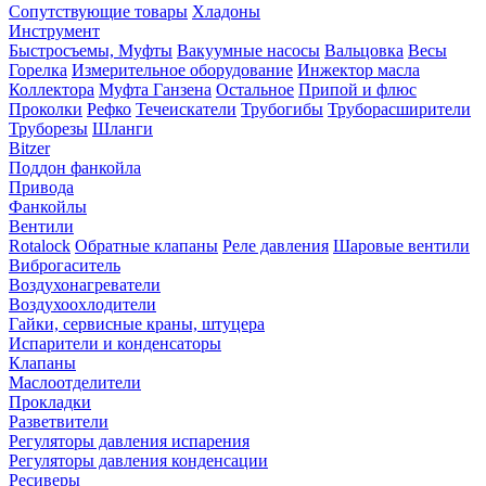
Сопутствующие товары
Хладоны
Инструмент
Быстросъемы, Муфты
Вакуумные насосы
Вальцовка
Весы
Горелка
Измерительное оборудование
Инжектор масла
Коллектора
Муфта Ганзена
Остальное
Припой и флюс
Проколки
Рефко
Течеискатели
Трубогибы
Труборасширители
Труборезы
Шланги
Bitzer
Поддон фанкойла
Привода
Фанкойлы
Вентили
Rotalock
Обратные клапаны
Реле давления
Шаровые вентили
Виброгаситель
Воздухонагреватели
Воздухоохлодители
Гайки, сервисные краны, штуцера
Испарители и конденсаторы
Клапаны
Маслоотделители
Прокладки
Разветвители
Регуляторы давления испарения
Регуляторы давления конденсации
Ресиверы