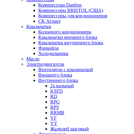
Компрессора Danfoss
Компрессоры BRISTOL (США)
Компрессоры для кондиционеров
СК Атлант
Крыльчатки
Колонного кондиционера
Крыльчатки внешнего блока
Крыльчатки внутреннего блока
Фанкойла
Холодильника
Масло
Электродвигатели
Вентилятор с крыльчаткой
Внешнего блока
Внутреннего блока
2х вальный
KSFD
RD
RPG
RPS
RRMB
YF
YY
Жалюзей шаговый