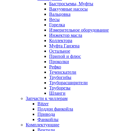
Быстросъемы, Муфты
Вакуумные насосы
Вальцовка
Весы
Горелка
Измерительное оборудование
Инжектор масла
Коллектора
Муфта Ганзена
Остальное
Припой и флюс
Проколки
Рефко
Течеискатели
Трубогибы
Труборасширители
Труборезы
Шланги
Запчасти к чиллерам
Bitzer
Поддон фанкойла
Привода
Фанкойлы
Комплектующие
Вентили