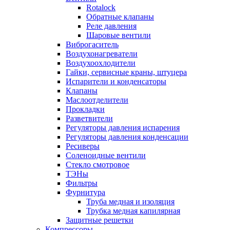
Rotalock
Обратные клапаны
Реле давления
Шаровые вентили
Виброгаситель
Воздухонагреватели
Воздухоохлодители
Гайки, сервисные краны, штуцера
Испарители и конденсаторы
Клапаны
Маслоотделители
Прокладки
Разветвители
Регуляторы давления испарения
Регуляторы давления конденсации
Ресиверы
Соленоидные вентили
Стекло смотровое
ТЭНы
Фильтры
Фурнитура
Труба медная и изоляция
Трубка медная капилярная
Защитные решетки
Компрессоры