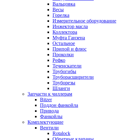
Вальцовка
Весы
Горелка
Измерительное оборудование
Инжектор масла
Коллектора
Муфта Ганзена
Остальное
Припой и флюс
Проколки
Рефко
Течеискатели
Трубогибы
Труборасширители
Труборезы
Шланги
Запчасти к чиллерам
Bitzer
Поддон фанкойла
Привода
Фанкойлы
Комплектующие
Вентили
Rotalock
Обратные клапаны