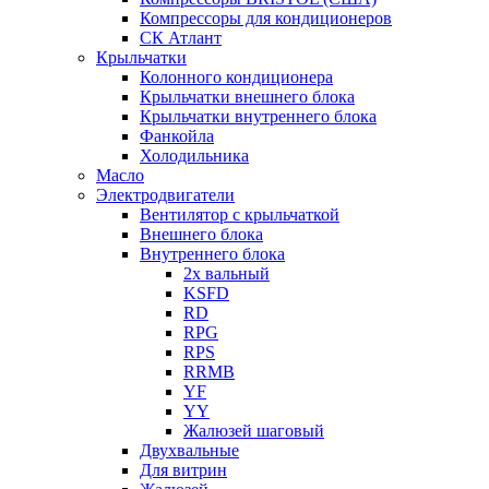
Компрессоры для кондиционеров
СК Атлант
Крыльчатки
Колонного кондиционера
Крыльчатки внешнего блока
Крыльчатки внутреннего блока
Фанкойла
Холодильника
Масло
Электродвигатели
Вентилятор с крыльчаткой
Внешнего блока
Внутреннего блока
2х вальный
KSFD
RD
RPG
RPS
RRMB
YF
YY
Жалюзей шаговый
Двухвальные
Для витрин