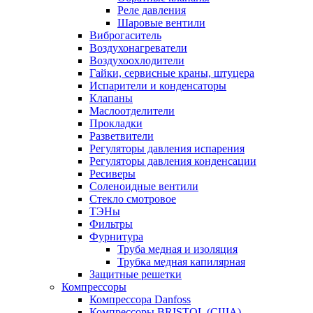
Реле давления
Шаровые вентили
Виброгаситель
Воздухонагреватели
Воздухоохлодители
Гайки, сервисные краны, штуцера
Испарители и конденсаторы
Клапаны
Маслоотделители
Прокладки
Разветвители
Регуляторы давления испарения
Регуляторы давления конденсации
Ресиверы
Соленоидные вентили
Стекло смотровое
ТЭНы
Фильтры
Фурнитура
Труба медная и изоляция
Трубка медная капилярная
Защитные решетки
Компрессоры
Компрессора Danfoss
Компрессоры BRISTOL (США)