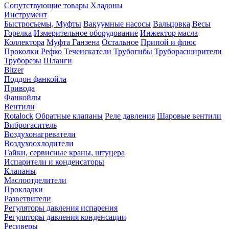
Сопутствующие товары
Хладоны
Инструмент
Быстросъемы, Муфты
Вакуумные насосы
Вальцовка
Весы
Горелка
Измерительное оборудование
Инжектор масла
Коллектора
Муфта Ганзена
Остальное
Припой и флюс
Проколки
Рефко
Течеискатели
Трубогибы
Труборасширители
Труборезы
Шланги
Bitzer
Поддон фанкойла
Привода
Фанкойлы
Вентили
Rotalock
Обратные клапаны
Реле давления
Шаровые вентили
Виброгаситель
Воздухонагреватели
Воздухоохлодители
Гайки, сервисные краны, штуцера
Испарители и конденсаторы
Клапаны
Маслоотделители
Прокладки
Разветвители
Регуляторы давления испарения
Регуляторы давления конденсации
Ресиверы