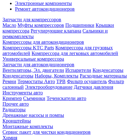
Электронные компоненты
Ремонт автокондиционеров
Запчасти для компрессоров
Масло
Муфты компрессоров
Подшипники
Крышки
компрессора
Регулирующие клапана
Сальники и
ремкомплекты
Компрессоры для автокондиционеров
Компрессоры KTC Parts
Компрессора для грузовых
автомобилей
Компрессора для легковых автомобилей
Универсальные компрессора
Запчасти для автокондиционеров
Вентиляторы, Эл. двигатели
Испарители
Конденсаторы
Конденсаторы
Наборы, Комплекты
Расходные материалы
Ремни
Термостаты Авто
ТРВ
Фильтр осушитель
Фильтр
салонный
Электрооборудование
Датчики давления
Инструменты авто
Кримпер
Съемники
Течеискатели авто
Прочее авто
Радиаторы
Дренажные насосы и помпы
Кронштейны
Монтажные комплекты
Сервис пакет для чистки кондиционеров
Химия