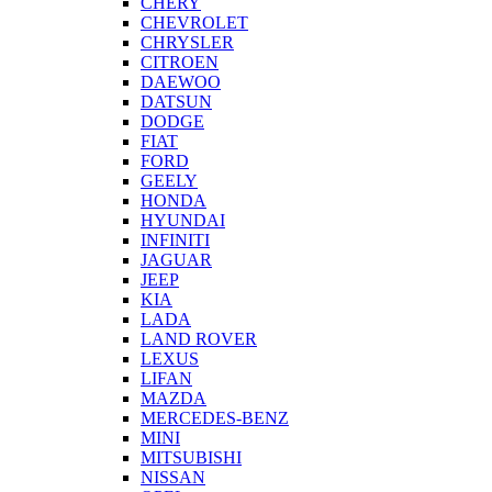
CHERY
CHEVROLET
CHRYSLER
CITROEN
DAEWOO
DATSUN
DODGE
FIAT
FORD
GEELY
HONDA
HYUNDAI
INFINITI
JAGUAR
JEEP
KIA
LADA
LAND ROVER
LEXUS
LIFAN
MAZDA
MERCEDES-BENZ
MINI
MITSUBISHI
NISSAN