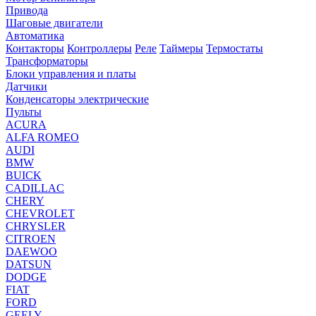
Привода
Шаговые двигатели
Автоматика
Контакторы
Контроллеры
Реле
Таймеры
Термостаты
Трансформаторы
Блоки управления и платы
Датчики
Конденсаторы электрические
Пульты
ACURA
ALFA ROMEO
AUDI
BMW
BUICK
CADILLAC
CHERY
CHEVROLET
CHRYSLER
CITROEN
DAEWOO
DATSUN
DODGE
FIAT
FORD
GEELY