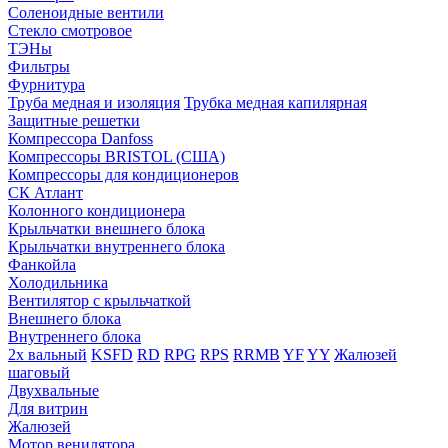
Соленоидные вентили
Стекло смотровое
ТЭНы
Фильтры
Фурнитура
Труба медная и изоляция
Трубка медная капилярная
Защитные решетки
Компрессора Danfoss
Компрессоры BRISTOL (США)
Компрессоры для кондиционеров
СК Атлант
Колонного кондиционера
Крыльчатки внешнего блока
Крыльчатки внутреннего блока
Фанкойла
Холодильника
Вентилятор с крыльчаткой
Внешнего блока
Внутреннего блока
2х вальный
KSFD
RD
RPG
RPS
RRMB
YF
YY
Жалюзей
шаговый
Двухвальные
Для витрин
Жалюзей
Мотор венилятора