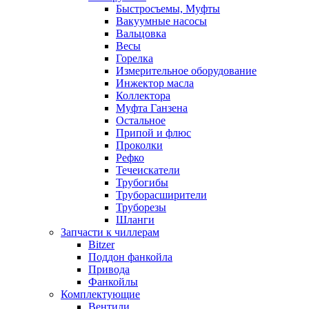
Быстросъемы, Муфты
Вакуумные насосы
Вальцовка
Весы
Горелка
Измерительное оборудование
Инжектор масла
Коллектора
Муфта Ганзена
Остальное
Припой и флюс
Проколки
Рефко
Течеискатели
Трубогибы
Труборасширители
Труборезы
Шланги
Запчасти к чиллерам
Bitzer
Поддон фанкойла
Привода
Фанкойлы
Комплектующие
Вентили