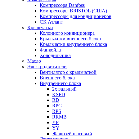
Компрессора Danfoss
Компрессоры BRISTOL (США)
Компрессоры для кондиционеров
СК Атлант
Крыльчатки
Колонного кондиционера
Крыльчатки внешнего блока
Крыльчатки внутреннего блока
Фанкойла
Холодильника
Масло
Электродвигатели
Вентилятор с крыльчаткой
Внешнего блока
Внутреннего блока
2х вальный
KSFD
RD
RPG
RPS
RRMB
YF
YY
Жалюзей шаговый