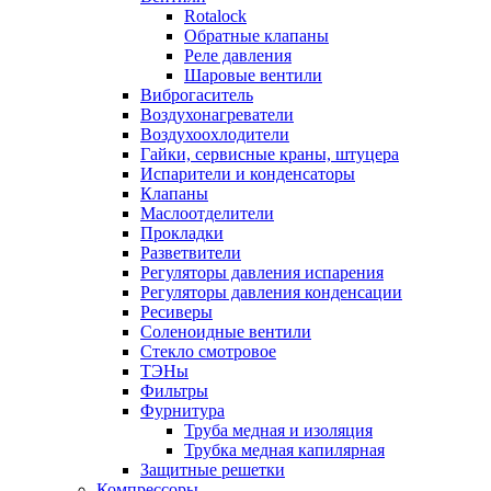
Rotalock
Обратные клапаны
Реле давления
Шаровые вентили
Виброгаситель
Воздухонагреватели
Воздухоохлодители
Гайки, сервисные краны, штуцера
Испарители и конденсаторы
Клапаны
Маслоотделители
Прокладки
Разветвители
Регуляторы давления испарения
Регуляторы давления конденсации
Ресиверы
Соленоидные вентили
Стекло смотровое
ТЭНы
Фильтры
Фурнитура
Труба медная и изоляция
Трубка медная капилярная
Защитные решетки
Компрессоры