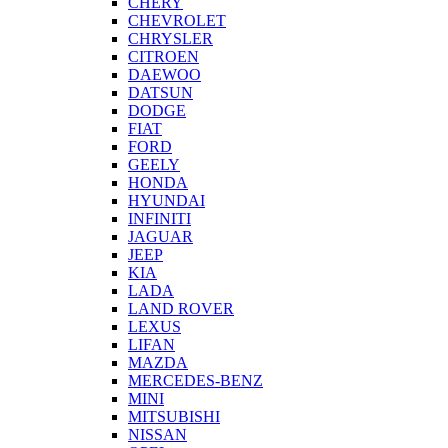
CHERY
CHEVROLET
CHRYSLER
CITROEN
DAEWOO
DATSUN
DODGE
FIAT
FORD
GEELY
HONDA
HYUNDAI
INFINITI
JAGUAR
JEEP
KIA
LADA
LAND ROVER
LEXUS
LIFAN
MAZDA
MERCEDES-BENZ
MINI
MITSUBISHI
NISSAN