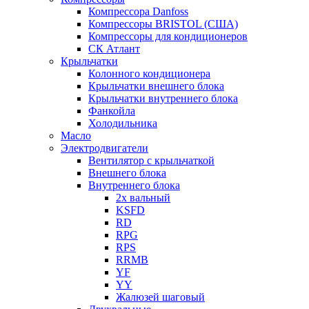
Компрессора Danfoss
Компрессоры BRISTOL (США)
Компрессоры для кондиционеров
СК Атлант
Крыльчатки
Колонного кондиционера
Крыльчатки внешнего блока
Крыльчатки внутреннего блока
Фанкойла
Холодильника
Масло
Электродвигатели
Вентилятор с крыльчаткой
Внешнего блока
Внутреннего блока
2х вальный
KSFD
RD
RPG
RPS
RRMB
YF
YY
Жалюзей шаговый