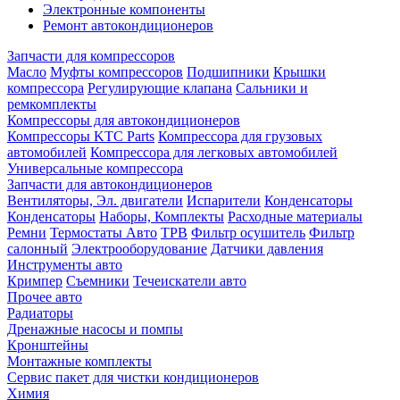
Электронные компоненты
Ремонт автокондиционеров
Запчасти для компрессоров
Масло
Муфты компрессоров
Подшипники
Крышки
компрессора
Регулирующие клапана
Сальники и
ремкомплекты
Компрессоры для автокондиционеров
Компрессоры KTC Parts
Компрессора для грузовых
автомобилей
Компрессора для легковых автомобилей
Универсальные компрессора
Запчасти для автокондиционеров
Вентиляторы, Эл. двигатели
Испарители
Конденсаторы
Конденсаторы
Наборы, Комплекты
Расходные материалы
Ремни
Термостаты Авто
ТРВ
Фильтр осушитель
Фильтр
салонный
Электрооборудование
Датчики давления
Инструменты авто
Кримпер
Съемники
Течеискатели авто
Прочее авто
Радиаторы
Дренажные насосы и помпы
Кронштейны
Монтажные комплекты
Сервис пакет для чистки кондиционеров
Химия