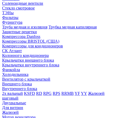
Соленоидные вентили
Стекло смотровое
ТЭНы
Фильтры
Фурнитура
Труба медная и изоляция
Трубка медная капилярная
Защитные решетки
Компрессора Danfoss
Компрессоры BRISTOL (США)
Компрессоры для кондиционеров
СК Атлант
Колонного кондиционера
Крыльчатки внешнего блока
Крыльчатки внутреннего блока
Фанкойла
Холодильника
Вентилятор с крыльчаткой
Внешнего блока
Внутреннего блока
2х вальный
KSFD
RD
RPG
RPS
RRMB
YF
YY
Жалюзей
шаговый
Двухвальные
Для витрин
Жалюзей
Мотор венилятора