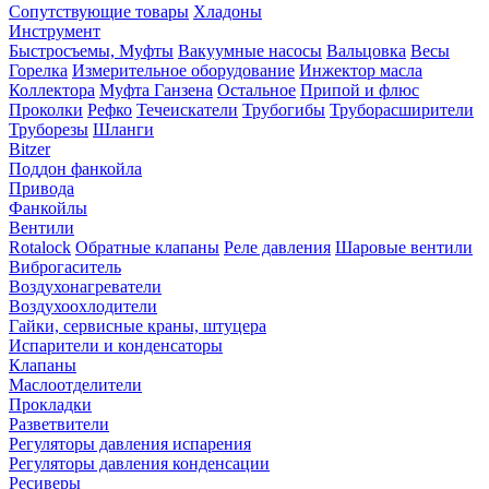
Сопутствующие товары
Хладоны
Инструмент
Быстросъемы, Муфты
Вакуумные насосы
Вальцовка
Весы
Горелка
Измерительное оборудование
Инжектор масла
Коллектора
Муфта Ганзена
Остальное
Припой и флюс
Проколки
Рефко
Течеискатели
Трубогибы
Труборасширители
Труборезы
Шланги
Bitzer
Поддон фанкойла
Привода
Фанкойлы
Вентили
Rotalock
Обратные клапаны
Реле давления
Шаровые вентили
Виброгаситель
Воздухонагреватели
Воздухоохлодители
Гайки, сервисные краны, штуцера
Испарители и конденсаторы
Клапаны
Маслоотделители
Прокладки
Разветвители
Регуляторы давления испарения
Регуляторы давления конденсации
Ресиверы