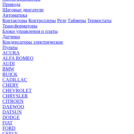
Привода
Шаговые двигатели
Автоматика
Контакторы
Контроллеры
Реле
Таймеры
Термостаты
Трансформаторы
Блоки управления и платы
Датчики
Конденсаторы электрические
Пульты
ACURA
ALFA ROMEO
AUDI
BMW
BUICK
CADILLAC
CHERY
CHEVROLET
CHRYSLER
CITROEN
DAEWOO
DATSUN
DODGE
FIAT
FORD
GEELY