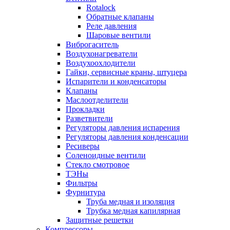
Rotalock
Обратные клапаны
Реле давления
Шаровые вентили
Виброгаситель
Воздухонагреватели
Воздухоохлодители
Гайки, сервисные краны, штуцера
Испарители и конденсаторы
Клапаны
Маслоотделители
Прокладки
Разветвители
Регуляторы давления испарения
Регуляторы давления конденсации
Ресиверы
Соленоидные вентили
Стекло смотровое
ТЭНы
Фильтры
Фурнитура
Труба медная и изоляция
Трубка медная капилярная
Защитные решетки
Компрессоры