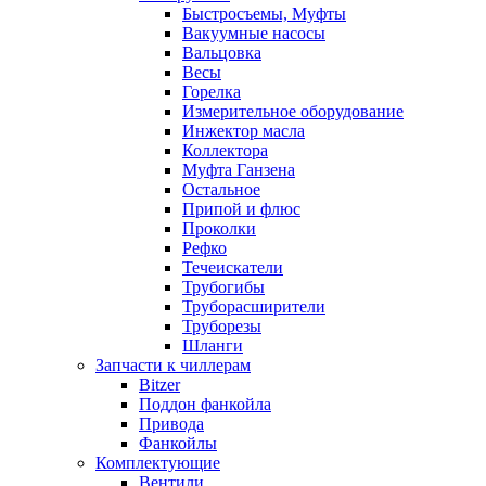
Быстросъемы, Муфты
Вакуумные насосы
Вальцовка
Весы
Горелка
Измерительное оборудование
Инжектор масла
Коллектора
Муфта Ганзена
Остальное
Припой и флюс
Проколки
Рефко
Течеискатели
Трубогибы
Труборасширители
Труборезы
Шланги
Запчасти к чиллерам
Bitzer
Поддон фанкойла
Привода
Фанкойлы
Комплектующие
Вентили