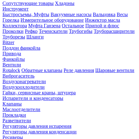
Сопутствующие товары
Хладоны
Инструмент
Быстросъемы, Муфты
Вакуумные насосы
Вальцовка
Весы
Горелка
Измерительное оборудование
Инжектор масла
Коллектора
Муфта Ганзена
Остальное
Припой и флюс
Проколки
Рефко
Течеискатели
Трубогибы
Труборасширители
Труборезы
Шланги
Bitzer
Поддон фанкойла
Привода
Фанкойлы
Вентили
Rotalock
Обратные клапаны
Реле давления
Шаровые вентили
Виброгаситель
Воздухонагреватели
Воздухоохлодители
Гайки, сервисные краны, штуцера
Испарители и конденсаторы
Клапаны
Маслоотделители
Прокладки
Разветвители
Регуляторы давления испарения
Регуляторы давления конденсации
Ресиверы