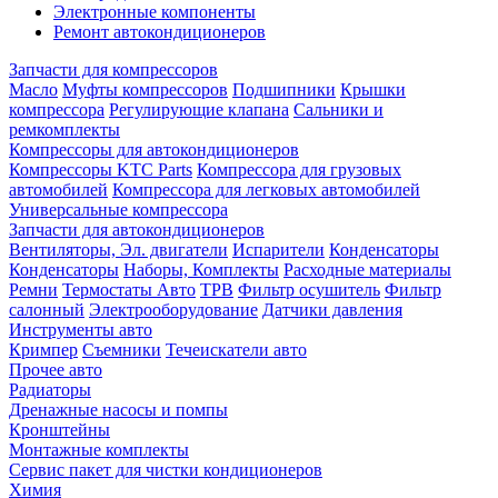
Электронные компоненты
Ремонт автокондиционеров
Запчасти для компрессоров
Масло
Муфты компрессоров
Подшипники
Крышки
компрессора
Регулирующие клапана
Сальники и
ремкомплекты
Компрессоры для автокондиционеров
Компрессоры KTC Parts
Компрессора для грузовых
автомобилей
Компрессора для легковых автомобилей
Универсальные компрессора
Запчасти для автокондиционеров
Вентиляторы, Эл. двигатели
Испарители
Конденсаторы
Конденсаторы
Наборы, Комплекты
Расходные материалы
Ремни
Термостаты Авто
ТРВ
Фильтр осушитель
Фильтр
салонный
Электрооборудование
Датчики давления
Инструменты авто
Кримпер
Съемники
Течеискатели авто
Прочее авто
Радиаторы
Дренажные насосы и помпы
Кронштейны
Монтажные комплекты
Сервис пакет для чистки кондиционеров
Химия