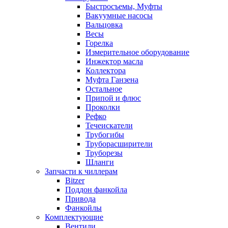
Быстросъемы, Муфты
Вакуумные насосы
Вальцовка
Весы
Горелка
Измерительное оборудование
Инжектор масла
Коллектора
Муфта Ганзена
Остальное
Припой и флюс
Проколки
Рефко
Течеискатели
Трубогибы
Труборасширители
Труборезы
Шланги
Запчасти к чиллерам
Bitzer
Поддон фанкойла
Привода
Фанкойлы
Комплектующие
Вентили