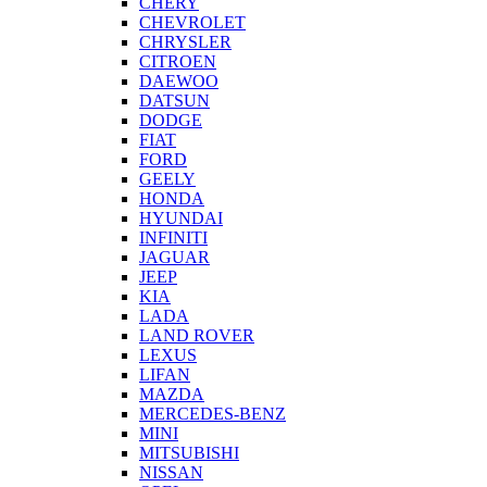
CHERY
CHEVROLET
CHRYSLER
CITROEN
DAEWOO
DATSUN
DODGE
FIAT
FORD
GEELY
HONDA
HYUNDAI
INFINITI
JAGUAR
JEEP
KIA
LADA
LAND ROVER
LEXUS
LIFAN
MAZDA
MERCEDES-BENZ
MINI
MITSUBISHI
NISSAN