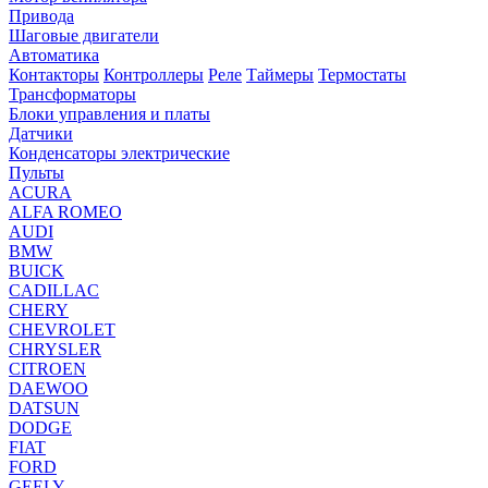
Привода
Шаговые двигатели
Автоматика
Контакторы
Контроллеры
Реле
Таймеры
Термостаты
Трансформаторы
Блоки управления и платы
Датчики
Конденсаторы электрические
Пульты
ACURA
ALFA ROMEO
AUDI
BMW
BUICK
CADILLAC
CHERY
CHEVROLET
CHRYSLER
CITROEN
DAEWOO
DATSUN
DODGE
FIAT
FORD
GEELY