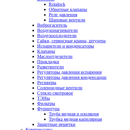
Rotalock
Обратные клапаны
Реле давления
Шаровые вентили
Виброгаситель
Воздухонагреватели
Воздухоохлодители
Гайки, сервисные краны, штуцера
Испарители и конденсаторы
Клапаны
Маслоотделители
Прокладки
Разветвители
Регуляторы давления испарения
Регуляторы давления конденсации
Ресиверы
Соленоидные вентили
Стекло смотровое
ТЭНы
Фильтры
Фурнитура
Труба медная и изоляция
Трубка медная капилярная
Защитные решетки
Компрессоры