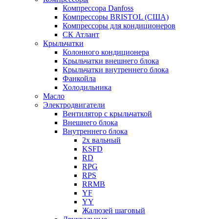
Компрессора Danfoss
Компрессоры BRISTOL (США)
Компрессоры для кондиционеров
СК Атлант
Крыльчатки
Колонного кондиционера
Крыльчатки внешнего блока
Крыльчатки внутреннего блока
Фанкойла
Холодильника
Масло
Электродвигатели
Вентилятор с крыльчаткой
Внешнего блока
Внутреннего блока
2х вальный
KSFD
RD
RPG
RPS
RRMB
YF
YY
Жалюзей шаговый