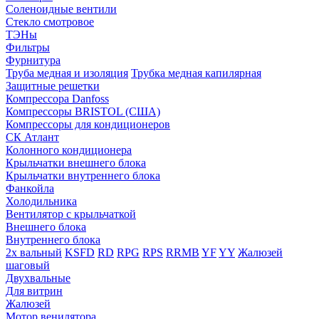
Соленоидные вентили
Стекло смотровое
ТЭНы
Фильтры
Фурнитура
Труба медная и изоляция
Трубка медная капилярная
Защитные решетки
Компрессора Danfoss
Компрессоры BRISTOL (США)
Компрессоры для кондиционеров
СК Атлант
Колонного кондиционера
Крыльчатки внешнего блока
Крыльчатки внутреннего блока
Фанкойла
Холодильника
Вентилятор с крыльчаткой
Внешнего блока
Внутреннего блока
2х вальный
KSFD
RD
RPG
RPS
RRMB
YF
YY
Жалюзей
шаговый
Двухвальные
Для витрин
Жалюзей
Мотор венилятора