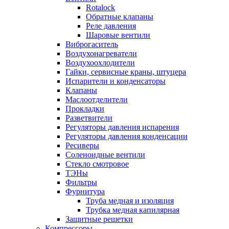
Rotalock
Обратные клапаны
Реле давления
Шаровые вентили
Виброгаситель
Воздухонагреватели
Воздухоохлодители
Гайки, сервисные краны, штуцера
Испарители и конденсаторы
Клапаны
Маслоотделители
Прокладки
Разветвители
Регуляторы давления испарения
Регуляторы давления конденсации
Ресиверы
Соленоидные вентили
Стекло смотровое
ТЭНы
Фильтры
Фурнитура
Труба медная и изоляция
Трубка медная капилярная
Защитные решетки
Компрессоры