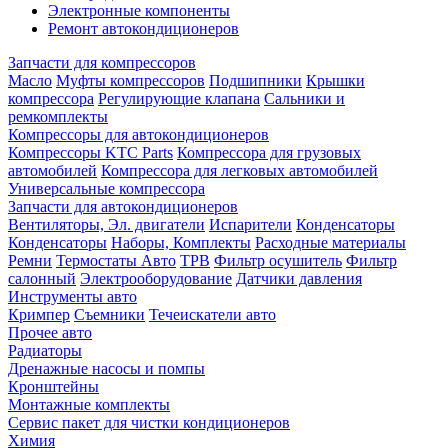
Электронные компоненты
Ремонт автокондиционеров
Запчасти для компрессоров
Масло
Муфты компрессоров
Подшипники
Крышки
компрессора
Регулирующие клапана
Сальники и
ремкомплекты
Компрессоры для автокондиционеров
Компрессоры KTC Parts
Компрессора для грузовых
автомобилей
Компрессора для легковых автомобилей
Универсальные компрессора
Запчасти для автокондиционеров
Вентиляторы, Эл. двигатели
Испарители
Конденсаторы
Конденсаторы
Наборы, Комплекты
Расходные материалы
Ремни
Термостаты Авто
ТРВ
Фильтр осушитель
Фильтр
салонный
Электрооборудование
Датчики давления
Инструменты авто
Кримпер
Съемники
Течеискатели авто
Прочее авто
Радиаторы
Дренажные насосы и помпы
Кронштейны
Монтажные комплекты
Сервис пакет для чистки кондиционеров
Химия