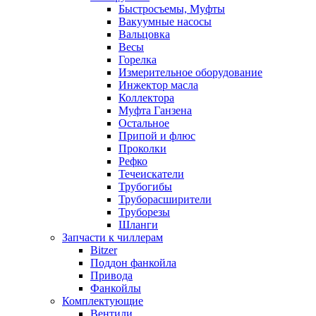
Быстросъемы, Муфты
Вакуумные насосы
Вальцовка
Весы
Горелка
Измерительное оборудование
Инжектор масла
Коллектора
Муфта Ганзена
Остальное
Припой и флюс
Проколки
Рефко
Течеискатели
Трубогибы
Труборасширители
Труборезы
Шланги
Запчасти к чиллерам
Bitzer
Поддон фанкойла
Привода
Фанкойлы
Комплектующие
Вентили