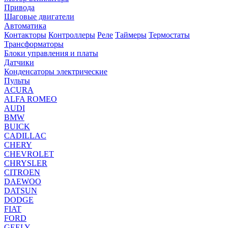
Привода
Шаговые двигатели
Автоматика
Контакторы
Контроллеры
Реле
Таймеры
Термостаты
Трансформаторы
Блоки управления и платы
Датчики
Конденсаторы электрические
Пульты
ACURA
ALFA ROMEO
AUDI
BMW
BUICK
CADILLAC
CHERY
CHEVROLET
CHRYSLER
CITROEN
DAEWOO
DATSUN
DODGE
FIAT
FORD
GEELY