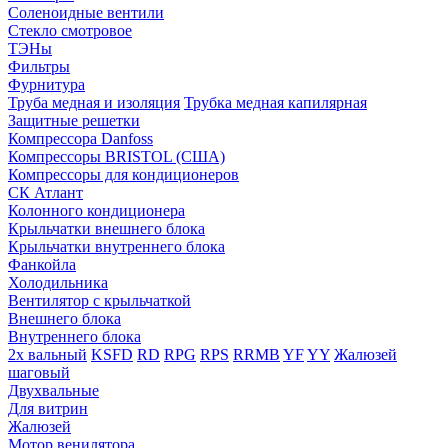
Соленоидные вентили
Стекло смотровое
ТЭНы
Фильтры
Фурнитура
Труба медная и изоляция
Трубка медная капилярная
Защитные решетки
Компрессора Danfoss
Компрессоры BRISTOL (США)
Компрессоры для кондиционеров
СК Атлант
Колонного кондиционера
Крыльчатки внешнего блока
Крыльчатки внутреннего блока
Фанкойла
Холодильника
Вентилятор с крыльчаткой
Внешнего блока
Внутреннего блока
2х вальный
KSFD
RD
RPG
RPS
RRMB
YF
YY
Жалюзей
шаговый
Двухвальные
Для витрин
Жалюзей
Мотор венилятора