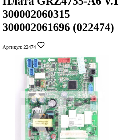
Плата GRZ4735-A6 V.1
300002060315
300002061696 (022474)
Артикул:
22474