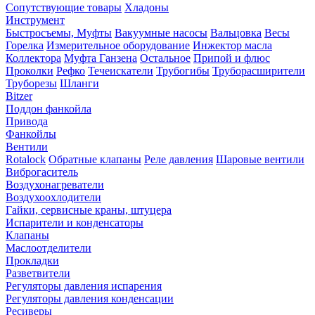
Сопутствующие товары
Хладоны
Инструмент
Быстросъемы, Муфты
Вакуумные насосы
Вальцовка
Весы
Горелка
Измерительное оборудование
Инжектор масла
Коллектора
Муфта Ганзена
Остальное
Припой и флюс
Проколки
Рефко
Течеискатели
Трубогибы
Труборасширители
Труборезы
Шланги
Bitzer
Поддон фанкойла
Привода
Фанкойлы
Вентили
Rotalock
Обратные клапаны
Реле давления
Шаровые вентили
Виброгаситель
Воздухонагреватели
Воздухоохлодители
Гайки, сервисные краны, штуцера
Испарители и конденсаторы
Клапаны
Маслоотделители
Прокладки
Разветвители
Регуляторы давления испарения
Регуляторы давления конденсации
Ресиверы