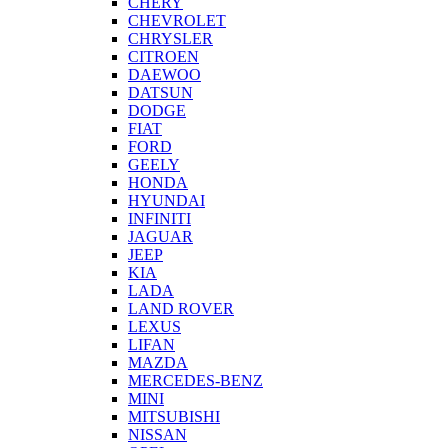
CHERY
CHEVROLET
CHRYSLER
CITROEN
DAEWOO
DATSUN
DODGE
FIAT
FORD
GEELY
HONDA
HYUNDAI
INFINITI
JAGUAR
JEEP
KIA
LADA
LAND ROVER
LEXUS
LIFAN
MAZDA
MERCEDES-BENZ
MINI
MITSUBISHI
NISSAN