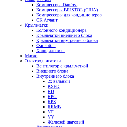
Компрессора Danfoss
Компрессоры BRISTOL (США)
Компрессоры для кондиционеров
СК Атлант
Крыльчатки
Колонного кондиционера
Крыльчатки внешнего блока
Крыльчатки внутреннего блока
Фанкойла
Холодильника
Масло
Электродвигатели
Вентилятор с крыльчаткой
Внешнего блока
Внутреннего блока
2х вальный
KSFD
RD
RPG
RPS
RRMB
YF
YY
Жалюзей шаговый