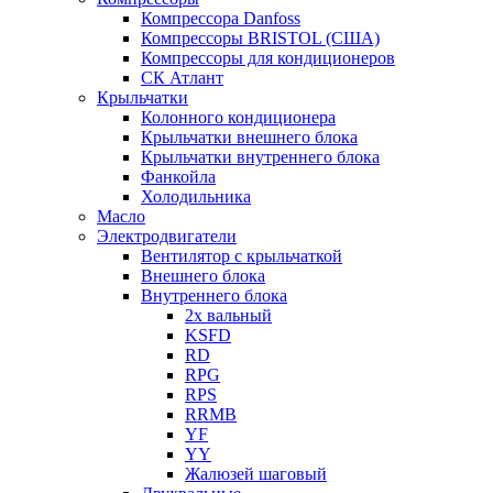
Компрессора Danfoss
Компрессоры BRISTOL (США)
Компрессоры для кондиционеров
СК Атлант
Крыльчатки
Колонного кондиционера
Крыльчатки внешнего блока
Крыльчатки внутреннего блока
Фанкойла
Холодильника
Масло
Электродвигатели
Вентилятор с крыльчаткой
Внешнего блока
Внутреннего блока
2х вальный
KSFD
RD
RPG
RPS
RRMB
YF
YY
Жалюзей шаговый