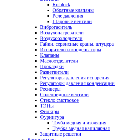
Rotalock
Обратные клапаны
Реле давления
Шаровые вентили
Виброгаситель
Воздухонагреватели
Воздухоохлодители
Гайки, сервисные краны, штуцера
Испарители и конденсаторы
Клапаны
Маслоотделители
Прокладки
Разветвители
Регуляторы давления испарения
Регуляторы давления конденсации
Ресиверы
Соленоидные вентили
Стекло смотровое
ТЭНы
Фильтры
Фурнитура
Труба медная и изоляция
Трубка медная капилярная
Защитные решетки
Компрессоры