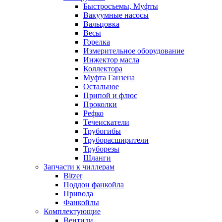
Быстросъемы, Муфты
Вакуумные насосы
Вальцовка
Весы
Горелка
Измерительное оборудование
Инжектор масла
Коллектора
Муфта Ганзена
Остальное
Припой и флюс
Проколки
Рефко
Течеискатели
Трубогибы
Труборасширители
Труборезы
Шланги
Запчасти к чиллерам
Bitzer
Поддон фанкойла
Привода
Фанкойлы
Комплектующие
Вентили