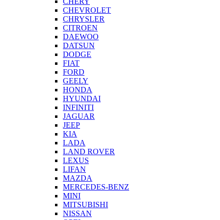
CHERY
CHEVROLET
CHRYSLER
CITROEN
DAEWOO
DATSUN
DODGE
FIAT
FORD
GEELY
HONDA
HYUNDAI
INFINITI
JAGUAR
JEEP
KIA
LADA
LAND ROVER
LEXUS
LIFAN
MAZDA
MERCEDES-BENZ
MINI
MITSUBISHI
NISSAN