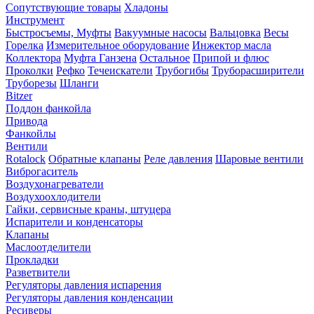
Сопутствующие товары
Хладоны
Инструмент
Быстросъемы, Муфты
Вакуумные насосы
Вальцовка
Весы
Горелка
Измерительное оборудование
Инжектор масла
Коллектора
Муфта Ганзена
Остальное
Припой и флюс
Проколки
Рефко
Течеискатели
Трубогибы
Труборасширители
Труборезы
Шланги
Bitzer
Поддон фанкойла
Привода
Фанкойлы
Вентили
Rotalock
Обратные клапаны
Реле давления
Шаровые вентили
Виброгаситель
Воздухонагреватели
Воздухоохлодители
Гайки, сервисные краны, штуцера
Испарители и конденсаторы
Клапаны
Маслоотделители
Прокладки
Разветвители
Регуляторы давления испарения
Регуляторы давления конденсации
Ресиверы