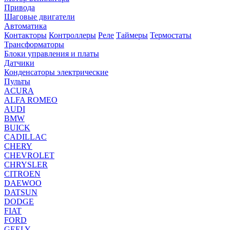
Привода
Шаговые двигатели
Автоматика
Контакторы
Контроллеры
Реле
Таймеры
Термостаты
Трансформаторы
Блоки управления и платы
Датчики
Конденсаторы электрические
Пульты
ACURA
ALFA ROMEO
AUDI
BMW
BUICK
CADILLAC
CHERY
CHEVROLET
CHRYSLER
CITROEN
DAEWOO
DATSUN
DODGE
FIAT
FORD
GEELY