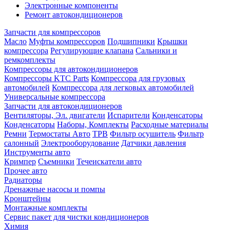
Электронные компоненты
Ремонт автокондиционеров
Запчасти для компрессоров
Масло
Муфты компрессоров
Подшипники
Крышки
компрессора
Регулирующие клапана
Сальники и
ремкомплекты
Компрессоры для автокондиционеров
Компрессоры KTC Parts
Компрессора для грузовых
автомобилей
Компрессора для легковых автомобилей
Универсальные компрессора
Запчасти для автокондиционеров
Вентиляторы, Эл. двигатели
Испарители
Конденсаторы
Конденсаторы
Наборы, Комплекты
Расходные материалы
Ремни
Термостаты Авто
ТРВ
Фильтр осушитель
Фильтр
салонный
Электрооборудование
Датчики давления
Инструменты авто
Кримпер
Съемники
Течеискатели авто
Прочее авто
Радиаторы
Дренажные насосы и помпы
Кронштейны
Монтажные комплекты
Сервис пакет для чистки кондиционеров
Химия