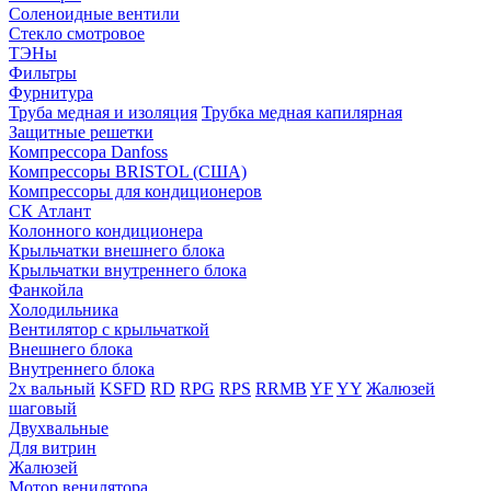
Соленоидные вентили
Стекло смотровое
ТЭНы
Фильтры
Фурнитура
Труба медная и изоляция
Трубка медная капилярная
Защитные решетки
Компрессора Danfoss
Компрессоры BRISTOL (США)
Компрессоры для кондиционеров
СК Атлант
Колонного кондиционера
Крыльчатки внешнего блока
Крыльчатки внутреннего блока
Фанкойла
Холодильника
Вентилятор с крыльчаткой
Внешнего блока
Внутреннего блока
2х вальный
KSFD
RD
RPG
RPS
RRMB
YF
YY
Жалюзей
шаговый
Двухвальные
Для витрин
Жалюзей
Мотор венилятора