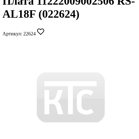
Плата 11222009002506 RS-
AL18F (022624)
Артикул:
22624