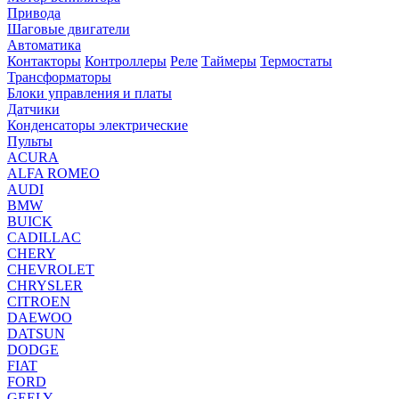
Привода
Шаговые двигатели
Автоматика
Контакторы
Контроллеры
Реле
Таймеры
Термостаты
Трансформаторы
Блоки управления и платы
Датчики
Конденсаторы электрические
Пульты
ACURA
ALFA ROMEO
AUDI
BMW
BUICK
CADILLAC
CHERY
CHEVROLET
CHRYSLER
CITROEN
DAEWOO
DATSUN
DODGE
FIAT
FORD
GEELY