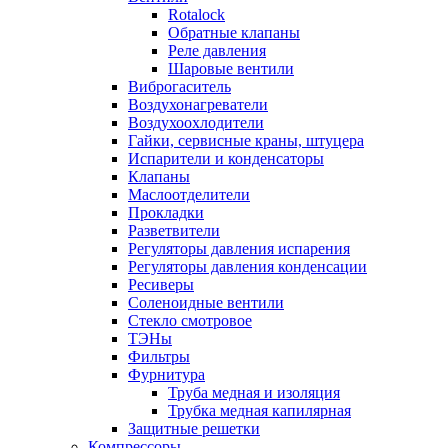
Rotalock
Обратные клапаны
Реле давления
Шаровые вентили
Виброгаситель
Воздухонагреватели
Воздухоохлодители
Гайки, сервисные краны, штуцера
Испарители и конденсаторы
Клапаны
Маслоотделители
Прокладки
Разветвители
Регуляторы давления испарения
Регуляторы давления конденсации
Ресиверы
Соленоидные вентили
Стекло смотровое
ТЭНы
Фильтры
Фурнитура
Труба медная и изоляция
Трубка медная капилярная
Защитные решетки
Компрессоры