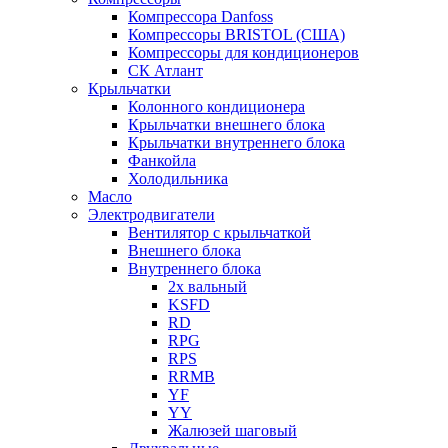
Компрессора Danfoss
Компрессоры BRISTOL (США)
Компрессоры для кондиционеров
СК Атлант
Крыльчатки
Колонного кондиционера
Крыльчатки внешнего блока
Крыльчатки внутреннего блока
Фанкойла
Холодильника
Масло
Электродвигатели
Вентилятор с крыльчаткой
Внешнего блока
Внутреннего блока
2х вальный
KSFD
RD
RPG
RPS
RRMB
YF
YY
Жалюзей шаговый