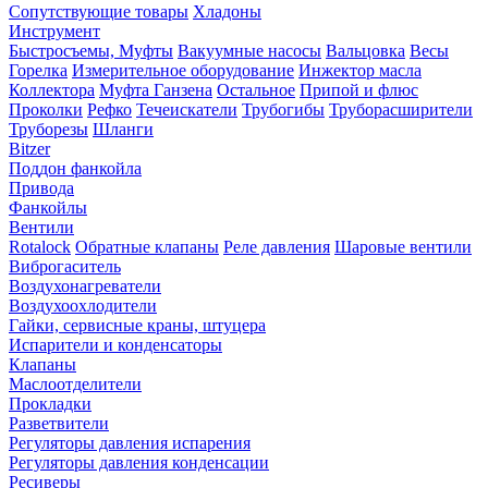
Сопутствующие товары
Хладоны
Инструмент
Быстросъемы, Муфты
Вакуумные насосы
Вальцовка
Весы
Горелка
Измерительное оборудование
Инжектор масла
Коллектора
Муфта Ганзена
Остальное
Припой и флюс
Проколки
Рефко
Течеискатели
Трубогибы
Труборасширители
Труборезы
Шланги
Bitzer
Поддон фанкойла
Привода
Фанкойлы
Вентили
Rotalock
Обратные клапаны
Реле давления
Шаровые вентили
Виброгаситель
Воздухонагреватели
Воздухоохлодители
Гайки, сервисные краны, штуцера
Испарители и конденсаторы
Клапаны
Маслоотделители
Прокладки
Разветвители
Регуляторы давления испарения
Регуляторы давления конденсации
Ресиверы