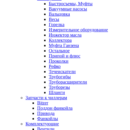
Быстросъемы, Муфты
Вакуумные насосы
Вальцовка
Весы
Горелка
Измерительное оборудование
Инжектор масла
Коллектора
Муфта Ганзена
Остальное
Припой и флюс
Проколки
Рефко
Течеискатели
Трубогибы
Труборасширители
Труборезы
Шланги
Запчасти к чиллерам
Bitzer
Поддон фанкойла
Привода
Фанкойлы
Комплектующие
Вентили