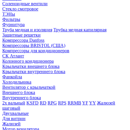
Соленоидные вентили
Стекло смотровое
ТЭНы
Фильтры
Фурнитура
Труба медная и изоляция
Трубка медная капилярная
Защитные решетки
Компрессора Danfoss
Компрессоры BRISTOL (США)
Компрессоры для кондиционеров
СК Атлант
Колонного кондиционера
Крыльчатки внешнего блока
Крыльчатки внутреннего блока
Фанкойла
Холодильника
Вентилятор с крыльчаткой
Внешнего блока
Внутреннего блока
2х вальный
KSFD
RD
RPG
RPS
RRMB
YF
YY
Жалюзей
шаговый
Двухвальные
Для витрин
Жалюзей
Мотор венилятора