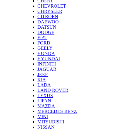
CHERY
CHEVROLET
CHRYSLER
CITROEN
DAEWOO
DATSUN
DODGE
FIAT
FORD
GEELY
HONDA
HYUNDAI
INFINITI
JAGUAR
JEEP
KIA
LADA
LAND ROVER
LEXUS
LIFAN
MAZDA
MERCEDES-BENZ
MINI
MITSUBISHI
NISSAN