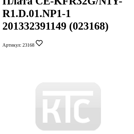
Плата CE-KFR32G/N1Y-
R1.D.01.NP1-1
201332391149 (023168)
Артикул:
23168