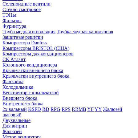
Соленоидные вентили
Стекло смотровое
ТЭНы
Фильтры
Фурнитура
Труба медная и изоляция
Трубка медная капилярная
Защитные решетки
Компрессора Danfoss
Компрессоры BRISTOL (США)
Компрессоры для кондиционеров
СК Атлант
Колонного кондиционера
Крыльчатки внешнего блока
Крыльчатки внутреннего блока
Фанкойла
Холодильника
Вентилятор с крыльчаткой
Внешнего блока
Внутреннего блока
2х вальный
KSFD
RD
RPG
RPS
RRMB
YF
YY
Жалюзей
шаговый
Двухвальные
Для витрин
Жалюзей
Мотор венилятора