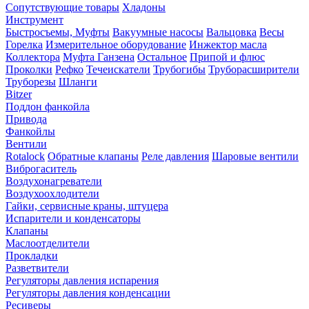
Сопутствующие товары
Хладоны
Инструмент
Быстросъемы, Муфты
Вакуумные насосы
Вальцовка
Весы
Горелка
Измерительное оборудование
Инжектор масла
Коллектора
Муфта Ганзена
Остальное
Припой и флюс
Проколки
Рефко
Течеискатели
Трубогибы
Труборасширители
Труборезы
Шланги
Bitzer
Поддон фанкойла
Привода
Фанкойлы
Вентили
Rotalock
Обратные клапаны
Реле давления
Шаровые вентили
Виброгаситель
Воздухонагреватели
Воздухоохлодители
Гайки, сервисные краны, штуцера
Испарители и конденсаторы
Клапаны
Маслоотделители
Прокладки
Разветвители
Регуляторы давления испарения
Регуляторы давления конденсации
Ресиверы