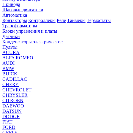
Привода
Шаговые двигатели
Автоматика
Контакторы
Контроллеры
Реле
Таймеры
Термостаты
Трансформаторы
Блоки управления и платы
Датчики
Конденсаторы электрические
Пульты
ACURA
ALFA ROMEO
AUDI
BMW
BUICK
CADILLAC
CHERY
CHEVROLET
CHRYSLER
CITROEN
DAEWOO
DATSUN
DODGE
FIAT
FORD
GEELY