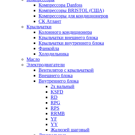
Компрессора Danfoss
Компрессоры BRISTOL (США)
Компрессоры для кондиционеров
СК Атлант
Крыльчатки
Колонного кондиционера
Крыльчатки внешнего блока
Крыльчатки внутреннего блока
Фанкойла
Холодильника
Масло
Электродвигатели
Вентилятор с крыльчаткой
Внешнего блока
Внутреннего блока
2х вальный
KSFD
RD
RPG
RPS
RRMB
YF
YY
Жалюзей шаговый