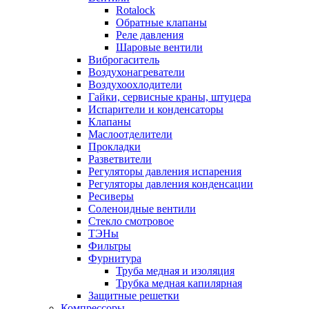
Rotalock
Обратные клапаны
Реле давления
Шаровые вентили
Виброгаситель
Воздухонагреватели
Воздухоохлодители
Гайки, сервисные краны, штуцера
Испарители и конденсаторы
Клапаны
Маслоотделители
Прокладки
Разветвители
Регуляторы давления испарения
Регуляторы давления конденсации
Ресиверы
Соленоидные вентили
Стекло смотровое
ТЭНы
Фильтры
Фурнитура
Труба медная и изоляция
Трубка медная капилярная
Защитные решетки
Компрессоры