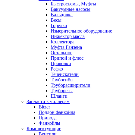
Быстросъемы, Муфты
Вакуумные насосы
Вальцовка
Весы
Горелка
Измерительное оборудование
Инжектор масла
Коллектора
Муфта Ганзена
Остальное
Припой и флюс
Проколки
Рефко
Течеискатели
Трубогибы
Труборасширители
Труборезы
Шланги
Запчасти к чиллерам
Bitzer
Поддон фанкойла
Привода
Фанкойлы
Комплектующие
Вентили