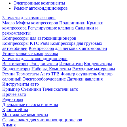
Электронные компоненты
Ремонт автокондиционеров
Запчасти для компрессоров
Масло
Муфты компрессоров
Подшипники
Крышки
компрессора
Регулирующие клапана
Сальники и
ремкомплекты
Компрессоры для автокондиционеров
Компрессоры KTC Parts
Компрессора для грузовых
автомобилей
Компрессора для легковых автомобилей
Универсальные компрессора
Запчасти для автокондиционеров
Вентиляторы, Эл. двигатели
Испарители
Конденсаторы
Конденсаторы
Наборы, Комплекты
Расходные материалы
Ремни
Термостаты Авто
ТРВ
Фильтр осушитель
Фильтр
салонный
Электрооборудование
Датчики давления
Инструменты авто
Кримпер
Съемники
Течеискатели авто
Прочее авто
Радиаторы
Дренажные насосы и помпы
Кронштейны
Монтажные комплекты
Сервис пакет для чистки кондиционеров
Химия