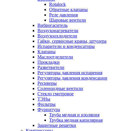
Rotalock
Обратные клапаны
Реле давления
Шаровые вентили
Виброгаситель
Воздухонагреватели
Воздухоохлодители
Гайки, сервисные краны, штуцера
Испарители и конденсаторы
Клапаны
Маслоотделители
Прокладки
Разветвители
Регуляторы давления испарения
Регуляторы давления конденсации
Ресиверы
Соленоидные вентили
Стекло смотровое
ТЭНы
Фильтры
Фурнитура
Труба медная и изоляция
Трубка медная капилярная
Защитные решетки
Компрессоры