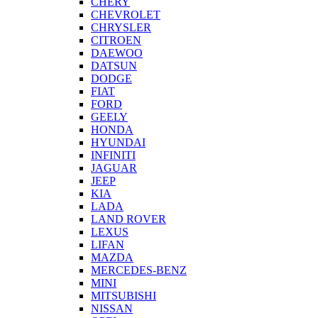
CHERY
CHEVROLET
CHRYSLER
CITROEN
DAEWOO
DATSUN
DODGE
FIAT
FORD
GEELY
HONDA
HYUNDAI
INFINITI
JAGUAR
JEEP
KIA
LADA
LAND ROVER
LEXUS
LIFAN
MAZDA
MERCEDES-BENZ
MINI
MITSUBISHI
NISSAN