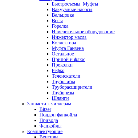
Быстросъемы, Муфты
Вакуумные насосы
Вальцовка
Весы
Горелка
Измерительное оборудование
Инжектор масла
Коллектора
Муфта Ганзена
Остальное
Припой и флюс
Проколки
Рефко
Течеискатели
Трубогибы
Труборасширители
Труборезы
Шланги
Запчасти к чиллерам
Bitzer
Поддон фанкойла
Привода
Фанкойлы
Комплектующие
Вентили