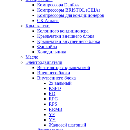
Компрессора Danfoss
Компрессоры BRISTOL (США)
Компрессоры для кондиционеров
СК Атлант
Крыльчатки
Колонного кондиционера
Крыльчатки внешнего блока
Крыльчатки внутреннего блока
Фанкойла
Холодильника
Масло
Электродвигатели
Вентилятор с крыльчаткой
Внешнего блока
Внутреннего блока
2х вальный
KSFD
RD
RPG
RPS
RRMB
YF
YY
Жалюзей шаговый