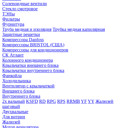
Соленоидные вентили
Стекло смотровое
ТЭНы
Фильтры
Фурнитура
Труба медная и изоляция
Трубка медная капилярная
Защитные решетки
Компрессора Danfoss
Компрессоры BRISTOL (США)
Компрессоры для кондиционеров
СК Атлант
Колонного кондиционера
Крыльчатки внешнего блока
Крыльчатки внутреннего блока
Фанкойла
Холодильника
Вентилятор с крыльчаткой
Внешнего блока
Внутреннего блока
2х вальный
KSFD
RD
RPG
RPS
RRMB
YF
YY
Жалюзей
шаговый
Двухвальные
Для витрин
Жалюзей
Мотор венилятора