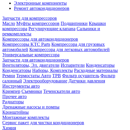
Электронные компоненты
Ремонт автокондиционеров
Запчасти для компрессоров
Масло
Муфты компрессоров
Подшипники
Крышки
компрессора
Регулирующие клапана
Сальники и
ремкомплекты
Компрессоры для автокондиционеров
Компрессоры KTC Parts
Компрессора для грузовых
автомобилей
Компрессора для легковых автомобилей
Универсальные компрессора
Запчасти для автокондиционеров
Вентиляторы, Эл. двигатели
Испарители
Конденсаторы
Конденсаторы
Наборы, Комплекты
Расходные материалы
Ремни
Термостаты Авто
ТРВ
Фильтр осушитель
Фильтр
салонный
Электрооборудование
Датчики давления
Инструменты авто
Кримпер
Съемники
Течеискатели авто
Прочее авто
Радиаторы
Дренажные насосы и помпы
Кронштейны
Монтажные комплекты
Сервис пакет для чистки кондиционеров
Химия