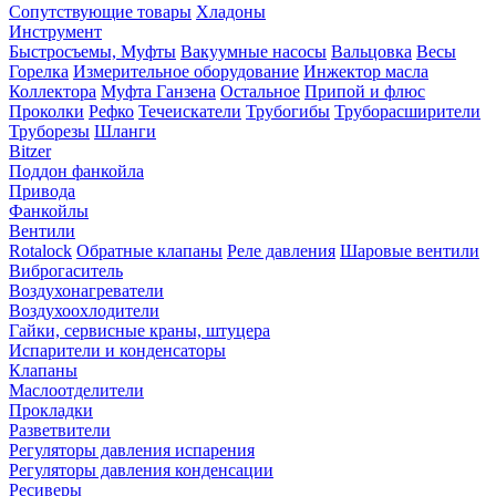
Сопутствующие товары
Хладоны
Инструмент
Быстросъемы, Муфты
Вакуумные насосы
Вальцовка
Весы
Горелка
Измерительное оборудование
Инжектор масла
Коллектора
Муфта Ганзена
Остальное
Припой и флюс
Проколки
Рефко
Течеискатели
Трубогибы
Труборасширители
Труборезы
Шланги
Bitzer
Поддон фанкойла
Привода
Фанкойлы
Вентили
Rotalock
Обратные клапаны
Реле давления
Шаровые вентили
Виброгаситель
Воздухонагреватели
Воздухоохлодители
Гайки, сервисные краны, штуцера
Испарители и конденсаторы
Клапаны
Маслоотделители
Прокладки
Разветвители
Регуляторы давления испарения
Регуляторы давления конденсации
Ресиверы