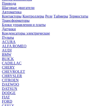
Привода
Шаговые двигатели
Автоматика
Контакторы
Контроллеры
Реле
Таймеры
Термостаты
Трансформаторы
Блоки управления и платы
Датчики
Конденсаторы электрические
Пульты
ACURA
ALFA ROMEO
AUDI
BMW
BUICK
CADILLAC
CHERY
CHEVROLET
CHRYSLER
CITROEN
DAEWOO
DATSUN
DODGE
FIAT
FORD
GEELY