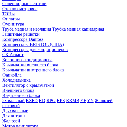
Соленоидные вентили
Стекло смотровое
ТЭНы
Фильтры
Фурнитура
Труба медная и изоляция
Трубка медная капилярная
Защитные решетки
Компрессора Danfoss
Компрессоры BRISTOL (США)
Компрессоры для кондиционеров
СК Атлант
Колонного кондиционера
Крыльчатки внешнего блока
Крыльчатки внутреннего блока
Фанкойла
Холодильника
Вентилятор с крыльчаткой
Внешнего блока
Внутреннего блока
2х вальный
KSFD
RD
RPG
RPS
RRMB
YF
YY
Жалюзей
шаговый
Двухвальные
Для витрин
Жалюзей
Мотор венилятора