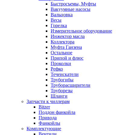
Быстросъемы, Муфты
Вакуумные насосы
Вальцовка
Весы
Горелка
Измерительное оборудование
Инжектор масла
Коллектора
Муфта Ганзена
Остальное
Припой и флюс
Проколки
Рефко
Течеискатели
Трубогибы
Труборасширители
Труборезы
Шланги
Запчасти к чиллерам
Bitzer
Поддон фанкойла
Привода
Фанкойлы
Комплектующие
Вентили