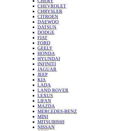
CHERY
CHEVROLET
CHRYSLER
CITROEN
DAEWOO
DATSUN
DODGE
FIAT
FORD
GEELY
HONDA
HYUNDAI
INFINITI
JAGUAR
JEEP
KIA
LADA
LAND ROVER
LEXUS
LIFAN
MAZDA
MERCEDES-BENZ
MINI
MITSUBISHI
NISSAN