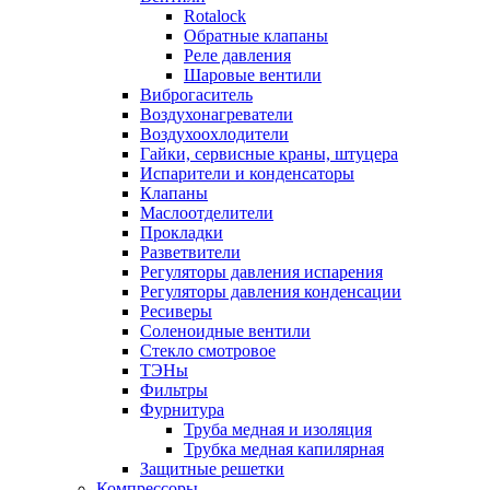
Rotalock
Обратные клапаны
Реле давления
Шаровые вентили
Виброгаситель
Воздухонагреватели
Воздухоохлодители
Гайки, сервисные краны, штуцера
Испарители и конденсаторы
Клапаны
Маслоотделители
Прокладки
Разветвители
Регуляторы давления испарения
Регуляторы давления конденсации
Ресиверы
Соленоидные вентили
Стекло смотровое
ТЭНы
Фильтры
Фурнитура
Труба медная и изоляция
Трубка медная капилярная
Защитные решетки
Компрессоры