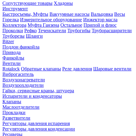
Сопутствующие товары
Хладоны
Инструмент
Быстросъемы, Муфты
Вакуумные насосы
Вальцовка
Весы
Горелка
Измерительное оборудование
Инжектор масла
Коллектора
Муфта Ганзена
Остальное
Припой и флюс
Проколки
Рефко
Течеискатели
Трубогибы
Труборасширители
Труборезы
Шланги
Bitzer
Поддон фанкойла
Привода
Фанкойлы
Вентили
Rotalock
Обратные клапаны
Реле давления
Шаровые вентили
Виброгаситель
Воздухонагреватели
Воздухоохлодители
Гайки, сервисные краны, штуцера
Испарители и конденсаторы
Клапаны
Маслоотделители
Прокладки
Разветвители
Регуляторы давления испарения
Регуляторы давления конденсации
Ресиверы