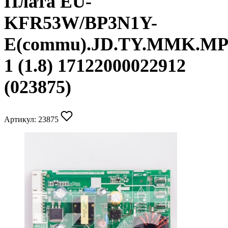
Плата EU-
KFR53W/BP3N1Y-
E(commu).JD.TY.MMK.MP
1 (1.8) 17122000022912
(023875)
Артикул:
23875