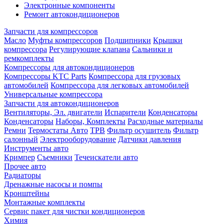
Электронные компоненты
Ремонт автокондиционеров
Запчасти для компрессоров
Масло
Муфты компрессоров
Подшипники
Крышки
компрессора
Регулирующие клапана
Сальники и
ремкомплекты
Компрессоры для автокондиционеров
Компрессоры KTC Parts
Компрессора для грузовых
автомобилей
Компрессора для легковых автомобилей
Универсальные компрессора
Запчасти для автокондиционеров
Вентиляторы, Эл. двигатели
Испарители
Конденсаторы
Конденсаторы
Наборы, Комплекты
Расходные материалы
Ремни
Термостаты Авто
ТРВ
Фильтр осушитель
Фильтр
салонный
Электрооборудование
Датчики давления
Инструменты авто
Кримпер
Съемники
Течеискатели авто
Прочее авто
Радиаторы
Дренажные насосы и помпы
Кронштейны
Монтажные комплекты
Сервис пакет для чистки кондиционеров
Химия