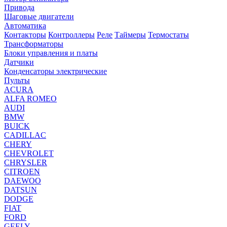
Привода
Шаговые двигатели
Автоматика
Контакторы
Контроллеры
Реле
Таймеры
Термостаты
Трансформаторы
Блоки управления и платы
Датчики
Конденсаторы электрические
Пульты
ACURA
ALFA ROMEO
AUDI
BMW
BUICK
CADILLAC
CHERY
CHEVROLET
CHRYSLER
CITROEN
DAEWOO
DATSUN
DODGE
FIAT
FORD
GEELY