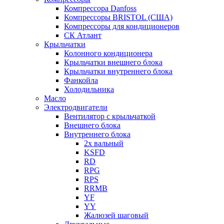
Компрессора Danfoss
Компрессоры BRISTOL (США)
Компрессоры для кондиционеров
СК Атлант
Крыльчатки
Колонного кондиционера
Крыльчатки внешнего блока
Крыльчатки внутреннего блока
Фанкойла
Холодильника
Масло
Электродвигатели
Вентилятор с крыльчаткой
Внешнего блока
Внутреннего блока
2х вальный
KSFD
RD
RPG
RPS
RRMB
YF
YY
Жалюзей шаговый