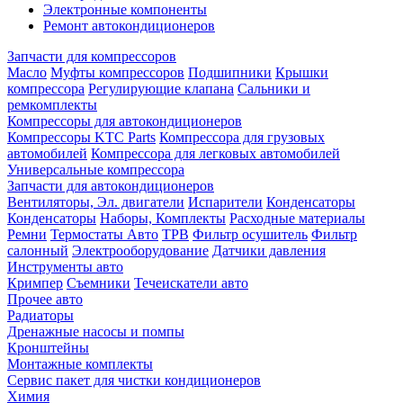
Электронные компоненты
Ремонт автокондиционеров
Запчасти для компрессоров
Масло
Муфты компрессоров
Подшипники
Крышки
компрессора
Регулирующие клапана
Сальники и
ремкомплекты
Компрессоры для автокондиционеров
Компрессоры KTC Parts
Компрессора для грузовых
автомобилей
Компрессора для легковых автомобилей
Универсальные компрессора
Запчасти для автокондиционеров
Вентиляторы, Эл. двигатели
Испарители
Конденсаторы
Конденсаторы
Наборы, Комплекты
Расходные материалы
Ремни
Термостаты Авто
ТРВ
Фильтр осушитель
Фильтр
салонный
Электрооборудование
Датчики давления
Инструменты авто
Кримпер
Съемники
Течеискатели авто
Прочее авто
Радиаторы
Дренажные насосы и помпы
Кронштейны
Монтажные комплекты
Сервис пакет для чистки кондиционеров
Химия