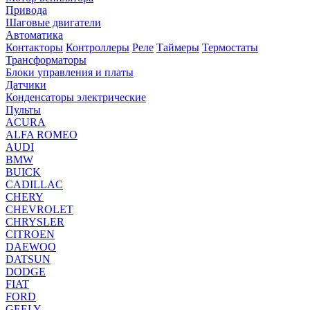
Привода
Шаговые двигатели
Автоматика
Контакторы
Контроллеры
Реле
Таймеры
Термостаты
Трансформаторы
Блоки управления и платы
Датчики
Конденсаторы электрические
Пульты
ACURA
ALFA ROMEO
AUDI
BMW
BUICK
CADILLAC
CHERY
CHEVROLET
CHRYSLER
CITROEN
DAEWOO
DATSUN
DODGE
FIAT
FORD
GEELY