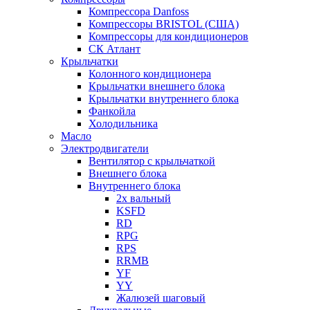
Компрессора Danfoss
Компрессоры BRISTOL (США)
Компрессоры для кондиционеров
СК Атлант
Крыльчатки
Колонного кондиционера
Крыльчатки внешнего блока
Крыльчатки внутреннего блока
Фанкойла
Холодильника
Масло
Электродвигатели
Вентилятор с крыльчаткой
Внешнего блока
Внутреннего блока
2х вальный
KSFD
RD
RPG
RPS
RRMB
YF
YY
Жалюзей шаговый