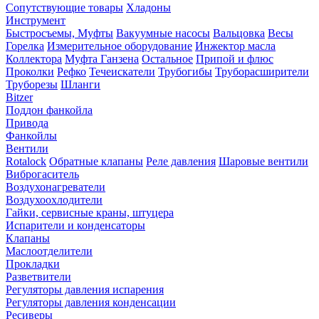
Сопутствующие товары
Хладоны
Инструмент
Быстросъемы, Муфты
Вакуумные насосы
Вальцовка
Весы
Горелка
Измерительное оборудование
Инжектор масла
Коллектора
Муфта Ганзена
Остальное
Припой и флюс
Проколки
Рефко
Течеискатели
Трубогибы
Труборасширители
Труборезы
Шланги
Bitzer
Поддон фанкойла
Привода
Фанкойлы
Вентили
Rotalock
Обратные клапаны
Реле давления
Шаровые вентили
Виброгаситель
Воздухонагреватели
Воздухоохлодители
Гайки, сервисные краны, штуцера
Испарители и конденсаторы
Клапаны
Маслоотделители
Прокладки
Разветвители
Регуляторы давления испарения
Регуляторы давления конденсации
Ресиверы