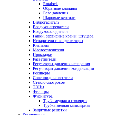
Rotalock
Обратные клапаны
Реле давления
Шаровые вентили
Виброгаситель
Воздухонагреватели
Воздухоохлодители
Гайки, сервисные краны, штуцера
Испарители и конденсаторы
Клапаны
Маслоотделители
Прокладки
Разветвители
Регуляторы давления испарения
Регуляторы давления конденсации
Ресиверы
Соленоидные вентили
Стекло смотровое
ТЭНы
Фильтры
Фурнитура
Труба медная и изоляция
Трубка медная капилярная
Защитные решетки
Компрессоры