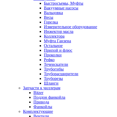
Быстросъемы, Муфты
Вакуумные насосы
Вальцовка
Весы
Горелка
Измерительное оборудование
Инжектор масла
Коллектора
Муфта Ганзена
Остальное
Припой и флюс
Проколки
Рефко
Течеискатели
Трубогибы
Труборасширители
Труборезы
Шланги
Запчасти к чиллерам
Bitzer
Поддон фанкойла
Привода
Фанкойлы
Комплектующие
Вентили