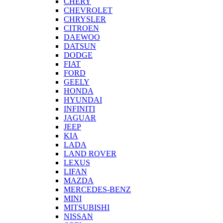
CHERY
CHEVROLET
CHRYSLER
CITROEN
DAEWOO
DATSUN
DODGE
FIAT
FORD
GEELY
HONDA
HYUNDAI
INFINITI
JAGUAR
JEEP
KIA
LADA
LAND ROVER
LEXUS
LIFAN
MAZDA
MERCEDES-BENZ
MINI
MITSUBISHI
NISSAN