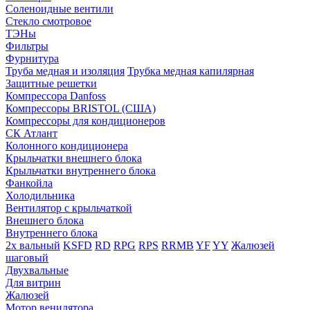
Соленоидные вентили
Стекло смотровое
ТЭНы
Фильтры
Фурнитура
Труба медная и изоляция
Трубка медная капилярная
Защитные решетки
Компрессора Danfoss
Компрессоры BRISTOL (США)
Компрессоры для кондиционеров
СК Атлант
Колонного кондиционера
Крыльчатки внешнего блока
Крыльчатки внутреннего блока
Фанкойла
Холодильника
Вентилятор с крыльчаткой
Внешнего блока
Внутреннего блока
2х вальный
KSFD
RD
RPG
RPS
RRMB
YF
YY
Жалюзей
шаговый
Двухвальные
Для витрин
Жалюзей
Мотор венилятора