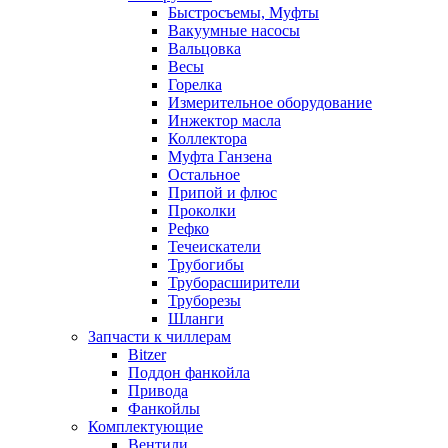
Быстросъемы, Муфты
Вакуумные насосы
Вальцовка
Весы
Горелка
Измерительное оборудование
Инжектор масла
Коллектора
Муфта Ганзена
Остальное
Припой и флюс
Проколки
Рефко
Течеискатели
Трубогибы
Труборасширители
Труборезы
Шланги
Запчасти к чиллерам
Bitzer
Поддон фанкойла
Привода
Фанкойлы
Комплектующие
Вентили