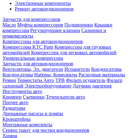
Электронные компоненты
Ремонт автокондиционеров
Запчасти для компрессоров
Масло
Муфты компрессоров
Подшипники
Крышки
компрессора
Регулирующие клапана
Сальники и
ремкомплекты
Компрессоры для автокондиционеров
Компрессоры KTC Parts
Компрессора для грузовых
автомобилей
Компрессора для легковых автомобилей
Универсальные компрессора
Запчасти для автокондиционеров
Вентиляторы, Эл. двигатели
Испарители
Конденсаторы
Конденсаторы
Наборы, Комплекты
Расходные материалы
Ремни
Термостаты Авто
ТРВ
Фильтр осушитель
Фильтр
салонный
Электрооборудование
Датчики давления
Инструменты авто
Кримпер
Съемники
Течеискатели авто
Прочее авто
Радиаторы
Дренажные насосы и помпы
Кронштейны
Монтажные комплекты
Сервис пакет для чистки кондиционеров
Химия