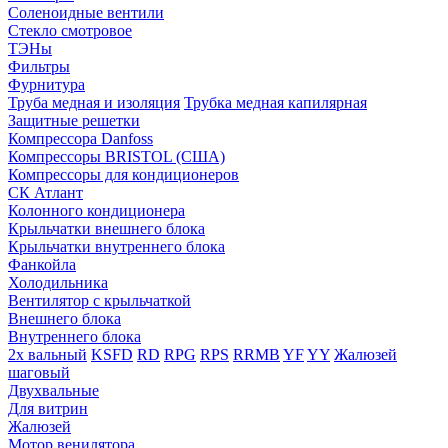
Соленоидные вентили
Стекло смотровое
ТЭНы
Фильтры
Фурнитура
Труба медная и изоляция
Трубка медная капилярная
Защитные решетки
Компрессора Danfoss
Компрессоры BRISTOL (США)
Компрессоры для кондиционеров
СК Атлант
Колонного кондиционера
Крыльчатки внешнего блока
Крыльчатки внутреннего блока
Фанкойла
Холодильника
Вентилятор с крыльчаткой
Внешнего блока
Внутреннего блока
2х вальный
KSFD
RD
RPG
RPS
RRMB
YF
YY
Жалюзей
шаговый
Двухвальные
Для витрин
Жалюзей
Мотор венилятора