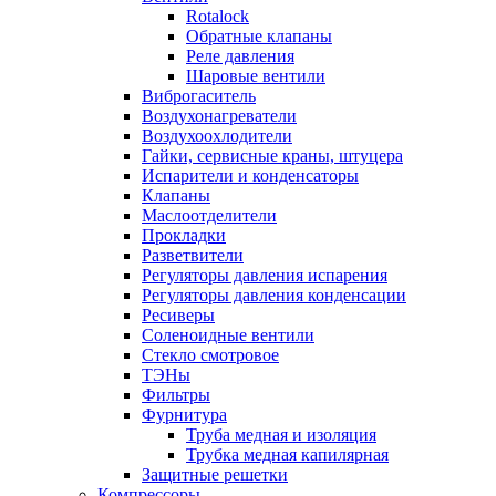
Rotalock
Обратные клапаны
Реле давления
Шаровые вентили
Виброгаситель
Воздухонагреватели
Воздухоохлодители
Гайки, сервисные краны, штуцера
Испарители и конденсаторы
Клапаны
Маслоотделители
Прокладки
Разветвители
Регуляторы давления испарения
Регуляторы давления конденсации
Ресиверы
Соленоидные вентили
Стекло смотровое
ТЭНы
Фильтры
Фурнитура
Труба медная и изоляция
Трубка медная капилярная
Защитные решетки
Компрессоры