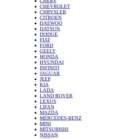
CHERY
CHEVROLET
CHRYSLER
CITROEN
DAEWOO
DATSUN
DODGE
FIAT
FORD
GEELY
HONDA
HYUNDAI
INFINITI
JAGUAR
JEEP
KIA
LADA
LAND ROVER
LEXUS
LIFAN
MAZDA
MERCEDES-BENZ
MINI
MITSUBISHI
NISSAN