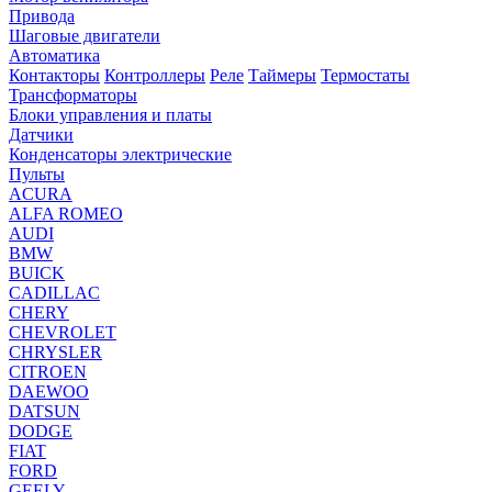
Привода
Шаговые двигатели
Автоматика
Контакторы
Контроллеры
Реле
Таймеры
Термостаты
Трансформаторы
Блоки управления и платы
Датчики
Конденсаторы электрические
Пульты
ACURA
ALFA ROMEO
AUDI
BMW
BUICK
CADILLAC
CHERY
CHEVROLET
CHRYSLER
CITROEN
DAEWOO
DATSUN
DODGE
FIAT
FORD
GEELY