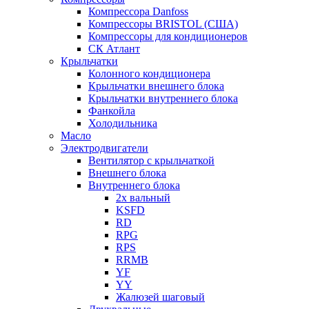
Компрессора Danfoss
Компрессоры BRISTOL (США)
Компрессоры для кондиционеров
СК Атлант
Крыльчатки
Колонного кондиционера
Крыльчатки внешнего блока
Крыльчатки внутреннего блока
Фанкойла
Холодильника
Масло
Электродвигатели
Вентилятор с крыльчаткой
Внешнего блока
Внутреннего блока
2х вальный
KSFD
RD
RPG
RPS
RRMB
YF
YY
Жалюзей шаговый