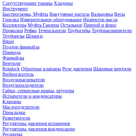
Сопутствующие товары
Хладоны
Инструмент
Быстросъемы, Муфты
Вакуумные насосы
Вальцовка
Весы
Горелка
Измерительное оборудование
Инжектор масла
Коллектора
Муфта Ганзена
Остальное
Припой и флюс
Проколки
Рефко
Течеискатели
Трубогибы
Труборасширители
Труборезы
Шланги
Bitzer
Поддон фанкойла
Привода
Фанкойлы
Вентили
Rotalock
Обратные клапаны
Реле давления
Шаровые вентили
Виброгаситель
Воздухонагреватели
Воздухоохлодители
Гайки, сервисные краны, штуцера
Испарители и конденсаторы
Клапаны
Маслоотделители
Прокладки
Разветвители
Регуляторы давления испарения
Регуляторы давления конденсации
Ресиверы