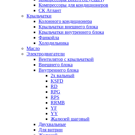
Компрессоры для кондиционеров
СК Атлант
Крыльчатки
Колонного кондиционера
Крыльчатки внешнего блока
Крыльчатки внутреннего блока
Фанкойла
Холодильника
Масло
Электродвигатели
Вентилятор с крыльчаткой
Внешнего блока
Внутреннего блока
2х вальный
KSFD
RD
RPG
RPS
RRMB
YF
YY
Жалюзей шаговый
Двухвальные
Для витрин