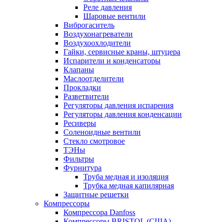
Реле давления
Шаровые вентили
Виброгаситель
Воздухонагреватели
Воздухоохлодители
Гайки, сервисные краны, штуцера
Испарители и конденсаторы
Клапаны
Маслоотделители
Прокладки
Разветвители
Регуляторы давления испарения
Регуляторы давления конденсации
Ресиверы
Соленоидные вентили
Стекло смотровое
ТЭНы
Фильтры
Фурнитура
Труба медная и изоляция
Трубка медная капилярная
Защитные решетки
Компрессоры
Компрессора Danfoss
Компрессоры BRISTOL (США)