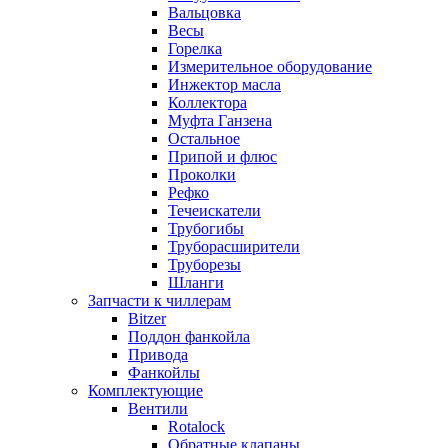
Вальцовка
Весы
Горелка
Измерительное оборудование
Инжектор масла
Коллектора
Муфта Ганзена
Остальное
Припой и флюс
Проколки
Рефко
Течеискатели
Трубогибы
Труборасширители
Труборезы
Шланги
Запчасти к чиллерам
Bitzer
Поддон фанкойла
Привода
Фанкойлы
Комплектующие
Вентили
Rotalock
Обратные клапаны