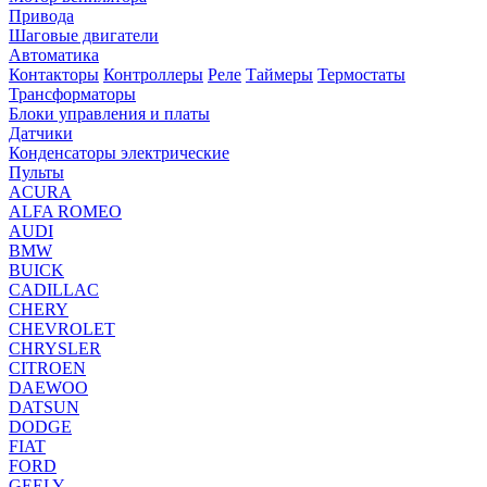
Привода
Шаговые двигатели
Автоматика
Контакторы
Контроллеры
Реле
Таймеры
Термостаты
Трансформаторы
Блоки управления и платы
Датчики
Конденсаторы электрические
Пульты
ACURA
ALFA ROMEO
AUDI
BMW
BUICK
CADILLAC
CHERY
CHEVROLET
CHRYSLER
CITROEN
DAEWOO
DATSUN
DODGE
FIAT
FORD
GEELY