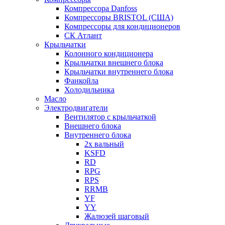
Компрессора Danfoss
Компрессоры BRISTOL (США)
Компрессоры для кондиционеров
СК Атлант
Крыльчатки
Колонного кондиционера
Крыльчатки внешнего блока
Крыльчатки внутреннего блока
Фанкойла
Холодильника
Масло
Электродвигатели
Вентилятор с крыльчаткой
Внешнего блока
Внутреннего блока
2х вальный
KSFD
RD
RPG
RPS
RRMB
YF
YY
Жалюзей шаговый