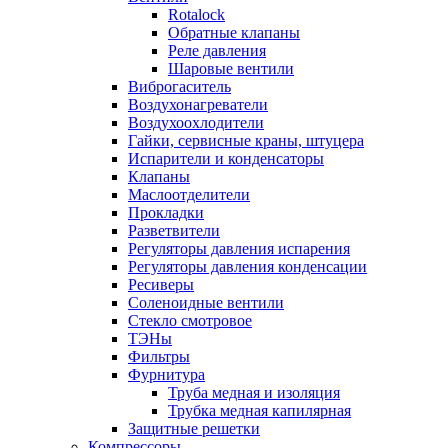
Rotalock
Обратные клапаны
Реле давления
Шаровые вентили
Виброгаситель
Воздухонагреватели
Воздухоохлодители
Гайки, сервисные краны, штуцера
Испарители и конденсаторы
Клапаны
Маслоотделители
Прокладки
Разветвители
Регуляторы давления испарения
Регуляторы давления конденсации
Ресиверы
Соленоидные вентили
Стекло смотровое
ТЭНы
Фильтры
Фурнитура
Труба медная и изоляция
Трубка медная капилярная
Защитные решетки
Компрессоры