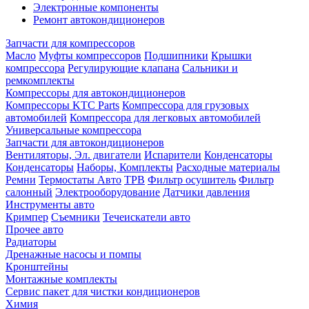
Электронные компоненты
Ремонт автокондиционеров
Запчасти для компрессоров
Масло
Муфты компрессоров
Подшипники
Крышки
компрессора
Регулирующие клапана
Сальники и
ремкомплекты
Компрессоры для автокондиционеров
Компрессоры KTC Parts
Компрессора для грузовых
автомобилей
Компрессора для легковых автомобилей
Универсальные компрессора
Запчасти для автокондиционеров
Вентиляторы, Эл. двигатели
Испарители
Конденсаторы
Конденсаторы
Наборы, Комплекты
Расходные материалы
Ремни
Термостаты Авто
ТРВ
Фильтр осушитель
Фильтр
салонный
Электрооборудование
Датчики давления
Инструменты авто
Кримпер
Съемники
Течеискатели авто
Прочее авто
Радиаторы
Дренажные насосы и помпы
Кронштейны
Монтажные комплекты
Сервис пакет для чистки кондиционеров
Химия