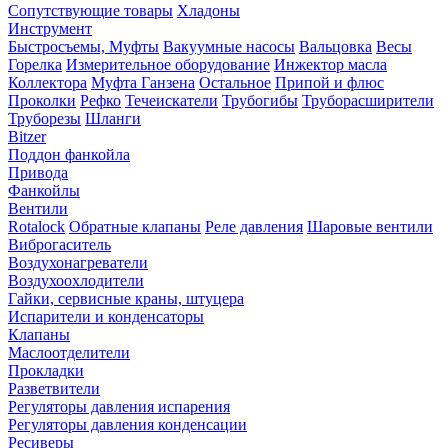
Сопутствующие товары
Хладоны
Инструмент
Быстросъемы, Муфты
Вакуумные насосы
Вальцовка
Весы
Горелка
Измерительное оборудование
Инжектор масла
Коллектора
Муфта Ганзена
Остальное
Припой и флюс
Проколки
Рефко
Течеискатели
Трубогибы
Труборасширители
Труборезы
Шланги
Bitzer
Поддон фанкойла
Привода
Фанкойлы
Вентили
Rotalock
Обратные клапаны
Реле давления
Шаровые вентили
Виброгаситель
Воздухонагреватели
Воздухоохлодители
Гайки, сервисные краны, штуцера
Испарители и конденсаторы
Клапаны
Маслоотделители
Прокладки
Разветвители
Регуляторы давления испарения
Регуляторы давления конденсации
Ресиверы