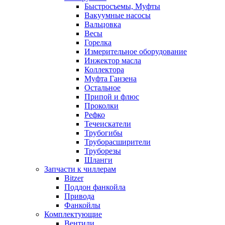
Быстросъемы, Муфты
Вакуумные насосы
Вальцовка
Весы
Горелка
Измерительное оборудование
Инжектор масла
Коллектора
Муфта Ганзена
Остальное
Припой и флюс
Проколки
Рефко
Течеискатели
Трубогибы
Труборасширители
Труборезы
Шланги
Запчасти к чиллерам
Bitzer
Поддон фанкойла
Привода
Фанкойлы
Комплектующие
Вентили