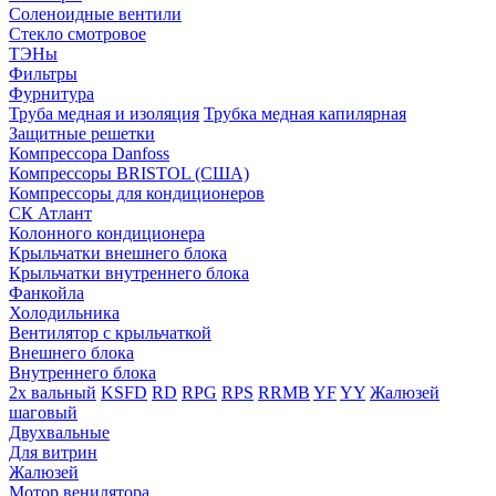
Соленоидные вентили
Стекло смотровое
ТЭНы
Фильтры
Фурнитура
Труба медная и изоляция
Трубка медная капилярная
Защитные решетки
Компрессора Danfoss
Компрессоры BRISTOL (США)
Компрессоры для кондиционеров
СК Атлант
Колонного кондиционера
Крыльчатки внешнего блока
Крыльчатки внутреннего блока
Фанкойла
Холодильника
Вентилятор с крыльчаткой
Внешнего блока
Внутреннего блока
2х вальный
KSFD
RD
RPG
RPS
RRMB
YF
YY
Жалюзей
шаговый
Двухвальные
Для витрин
Жалюзей
Мотор венилятора