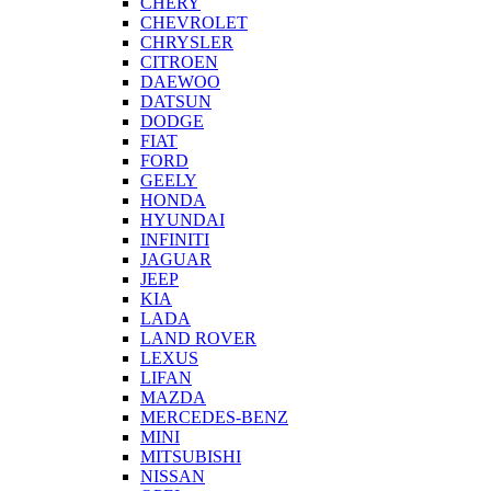
CHERY
CHEVROLET
CHRYSLER
CITROEN
DAEWOO
DATSUN
DODGE
FIAT
FORD
GEELY
HONDA
HYUNDAI
INFINITI
JAGUAR
JEEP
KIA
LADA
LAND ROVER
LEXUS
LIFAN
MAZDA
MERCEDES-BENZ
MINI
MITSUBISHI
NISSAN