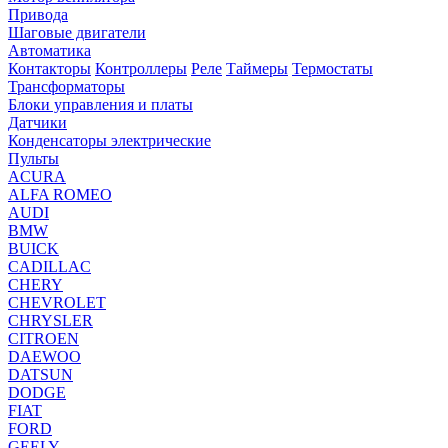
Привода
Шаговые двигатели
Автоматика
Контакторы
Контроллеры
Реле
Таймеры
Термостаты
Трансформаторы
Блоки управления и платы
Датчики
Конденсаторы электрические
Пульты
ACURA
ALFA ROMEO
AUDI
BMW
BUICK
CADILLAC
CHERY
CHEVROLET
CHRYSLER
CITROEN
DAEWOO
DATSUN
DODGE
FIAT
FORD
GEELY