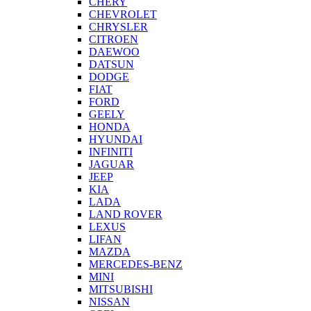
CHERY
CHEVROLET
CHRYSLER
CITROEN
DAEWOO
DATSUN
DODGE
FIAT
FORD
GEELY
HONDA
HYUNDAI
INFINITI
JAGUAR
JEEP
KIA
LADA
LAND ROVER
LEXUS
LIFAN
MAZDA
MERCEDES-BENZ
MINI
MITSUBISHI
NISSAN