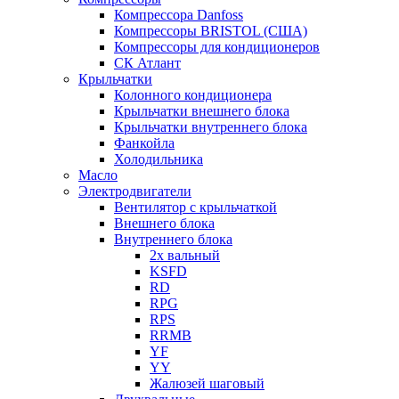
Компрессора Danfoss
Компрессоры BRISTOL (США)
Компрессоры для кондиционеров
СК Атлант
Крыльчатки
Колонного кондиционера
Крыльчатки внешнего блока
Крыльчатки внутреннего блока
Фанкойла
Холодильника
Масло
Электродвигатели
Вентилятор с крыльчаткой
Внешнего блока
Внутреннего блока
2х вальный
KSFD
RD
RPG
RPS
RRMB
YF
YY
Жалюзей шаговый