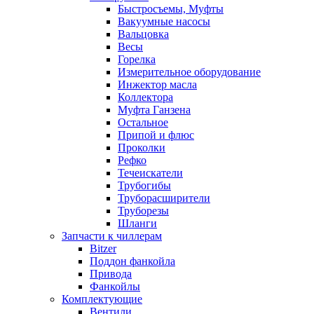
Быстросъемы, Муфты
Вакуумные насосы
Вальцовка
Весы
Горелка
Измерительное оборудование
Инжектор масла
Коллектора
Муфта Ганзена
Остальное
Припой и флюс
Проколки
Рефко
Течеискатели
Трубогибы
Труборасширители
Труборезы
Шланги
Запчасти к чиллерам
Bitzer
Поддон фанкойла
Привода
Фанкойлы
Комплектующие
Вентили