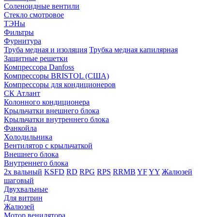
Соленоидные вентили
Стекло смотровое
ТЭНы
Фильтры
Фурнитура
Труба медная и изоляция
Трубка медная капилярная
Защитные решетки
Компрессора Danfoss
Компрессоры BRISTOL (США)
Компрессоры для кондиционеров
СК Атлант
Колонного кондиционера
Крыльчатки внешнего блока
Крыльчатки внутреннего блока
Фанкойла
Холодильника
Вентилятор с крыльчаткой
Внешнего блока
Внутреннего блока
2х вальный
KSFD
RD
RPG
RPS
RRMB
YF
YY
Жалюзей
шаговый
Двухвальные
Для витрин
Жалюзей
Мотор венилятора