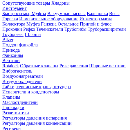
Сопутствующие товары
Хладоны
Инструмент
Быстросъемы, Муфты
Вакуумные насосы
Вальцовка
Весы
Горелка
Измерительное оборудование
Инжектор масла
Коллектора
Муфта Ганзена
Остальное
Припой и флюс
Проколки
Рефко
Течеискатели
Трубогибы
Труборасширители
Труборезы
Шланги
Bitzer
Поддон фанкойла
Привода
Фанкойлы
Вентили
Rotalock
Обратные клапаны
Реле давления
Шаровые вентили
Виброгаситель
Воздухонагреватели
Воздухоохлодители
Гайки, сервисные краны, штуцера
Испарители и конденсаторы
Клапаны
Маслоотделители
Прокладки
Разветвители
Регуляторы давления испарения
Регуляторы давления конденсации
Ресиверы