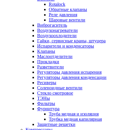
Rotalock
Обратные клапаны
Реле давления
Шаровые вентили
Виброгаситель
Воздухонагреватели
Воздухоохлодители
Гайки, сервисные краны, штуцера
Испарители и конденсаторы
Клапаны
Маслоотделители
Прокладки
Разветвители
Регуляторы давления испарения
Регуляторы давления конденсации
Ресиверы
Соленоидные вентили
Стекло смотровое
ТЭНы
Фильтры
Фурнитура
Труба медная и изоляция
Трубка медная капилярная
Защитные решетки
Компрессоры