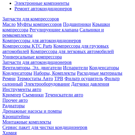
Электронные компоненты
Ремонт автокондиционеров
Запчасти для компрессоров
Масло
Муфты компрессоров
Подшипники
Крышки
компрессора
Регулирующие клапана
Сальники и
ремкомплекты
Компрессоры для автокондиционеров
Компрессоры KTC Parts
Компрессора для грузовых
автомобилей
Компрессора для легковых автомобилей
Универсальные компрессора
Запчасти для автокондиционеров
Вентиляторы, Эл. двигатели
Испарители
Конденсаторы
Конденсаторы
Наборы, Комплекты
Расходные материалы
Ремни
Термостаты Авто
ТРВ
Фильтр осушитель
Фильтр
салонный
Электрооборудование
Датчики давления
Инструменты авто
Кримпер
Съемники
Течеискатели авто
Прочее авто
Радиаторы
Дренажные насосы и помпы
Кронштейны
Монтажные комплекты
Сервис пакет для чистки кондиционеров
Химия