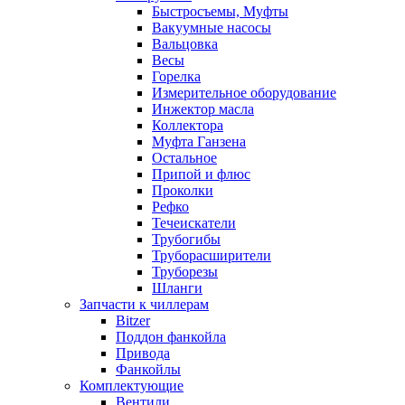
Быстросъемы, Муфты
Вакуумные насосы
Вальцовка
Весы
Горелка
Измерительное оборудование
Инжектор масла
Коллектора
Муфта Ганзена
Остальное
Припой и флюс
Проколки
Рефко
Течеискатели
Трубогибы
Труборасширители
Труборезы
Шланги
Запчасти к чиллерам
Bitzer
Поддон фанкойла
Привода
Фанкойлы
Комплектующие
Вентили