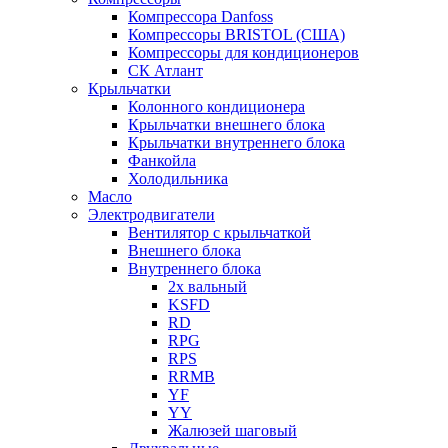
Компрессора Danfoss
Компрессоры BRISTOL (США)
Компрессоры для кондиционеров
СК Атлант
Крыльчатки
Колонного кондиционера
Крыльчатки внешнего блока
Крыльчатки внутреннего блока
Фанкойла
Холодильника
Масло
Электродвигатели
Вентилятор с крыльчаткой
Внешнего блока
Внутреннего блока
2х вальный
KSFD
RD
RPG
RPS
RRMB
YF
YY
Жалюзей шаговый