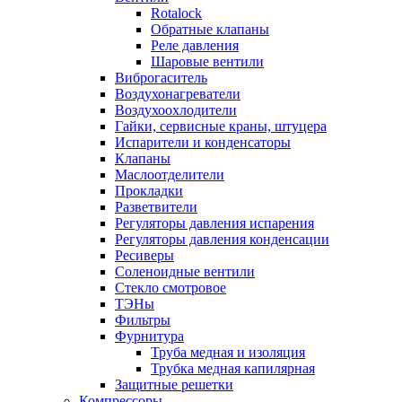
Rotalock
Обратные клапаны
Реле давления
Шаровые вентили
Виброгаситель
Воздухонагреватели
Воздухоохлодители
Гайки, сервисные краны, штуцера
Испарители и конденсаторы
Клапаны
Маслоотделители
Прокладки
Разветвители
Регуляторы давления испарения
Регуляторы давления конденсации
Ресиверы
Соленоидные вентили
Стекло смотровое
ТЭНы
Фильтры
Фурнитура
Труба медная и изоляция
Трубка медная капилярная
Защитные решетки
Компрессоры