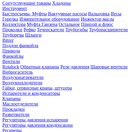
Сопутствующие товары
Хладоны
Инструмент
Быстросъемы, Муфты
Вакуумные насосы
Вальцовка
Весы
Горелка
Измерительное оборудование
Инжектор масла
Коллектора
Муфта Ганзена
Остальное
Припой и флюс
Проколки
Рефко
Течеискатели
Трубогибы
Труборасширители
Труборезы
Шланги
Bitzer
Поддон фанкойла
Привода
Фанкойлы
Вентили
Rotalock
Обратные клапаны
Реле давления
Шаровые вентили
Виброгаситель
Воздухонагреватели
Воздухоохлодители
Гайки, сервисные краны, штуцера
Испарители и конденсаторы
Клапаны
Маслоотделители
Прокладки
Разветвители
Регуляторы давления испарения
Регуляторы давления конденсации
Ресиверы