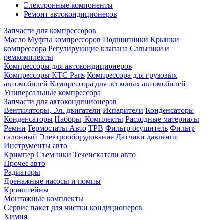
Электронные компоненты
Ремонт автокондиционеров
Запчасти для компрессоров
Масло
Муфты компрессоров
Подшипники
Крышки
компрессора
Регулирующие клапана
Сальники и
ремкомплекты
Компрессоры для автокондиционеров
Компрессоры KTC Parts
Компрессора для грузовых
автомобилей
Компрессора для легковых автомобилей
Универсальные компрессора
Запчасти для автокондиционеров
Вентиляторы, Эл. двигатели
Испарители
Конденсаторы
Конденсаторы
Наборы, Комплекты
Расходные материалы
Ремни
Термостаты Авто
ТРВ
Фильтр осушитель
Фильтр
салонный
Электрооборудование
Датчики давления
Инструменты авто
Кримпер
Съемники
Течеискатели авто
Прочее авто
Радиаторы
Дренажные насосы и помпы
Кронштейны
Монтажные комплекты
Сервис пакет для чистки кондиционеров
Химия