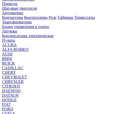
Привода
Шаговые двигатели
Автоматика
Контакторы
Контроллеры
Реле
Таймеры
Термостаты
Трансформаторы
Блоки управления и платы
Датчики
Конденсаторы электрические
Пульты
ACURA
ALFA ROMEO
AUDI
BMW
BUICK
CADILLAC
CHERY
CHEVROLET
CHRYSLER
CITROEN
DAEWOO
DATSUN
DODGE
FIAT
FORD
GEELY