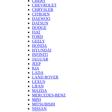
CHERY
CHEVROLET
CHRYSLER
CITROEN
DAEWOO
DATSUN
DODGE
FIAT
FORD
GEELY
HONDA
HYUNDAI
INFINITI
JAGUAR
JEEP
KIA
LADA
LAND ROVER
LEXUS
LIFAN
MAZDA
MERCEDES-BENZ
MINI
MITSUBISHI
NISSAN