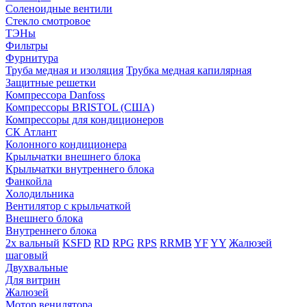
Соленоидные вентили
Стекло смотровое
ТЭНы
Фильтры
Фурнитура
Труба медная и изоляция
Трубка медная капилярная
Защитные решетки
Компрессора Danfoss
Компрессоры BRISTOL (США)
Компрессоры для кондиционеров
СК Атлант
Колонного кондиционера
Крыльчатки внешнего блока
Крыльчатки внутреннего блока
Фанкойла
Холодильника
Вентилятор с крыльчаткой
Внешнего блока
Внутреннего блока
2х вальный
KSFD
RD
RPG
RPS
RRMB
YF
YY
Жалюзей
шаговый
Двухвальные
Для витрин
Жалюзей
Мотор венилятора