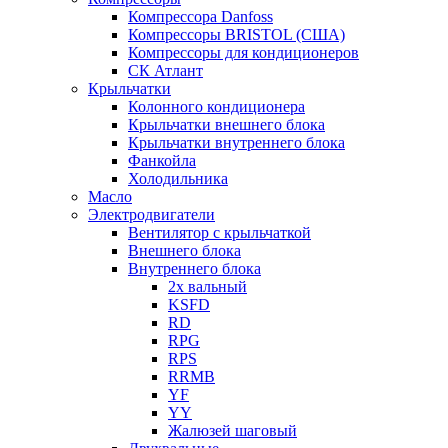
Компрессора Danfoss
Компрессоры BRISTOL (США)
Компрессоры для кондиционеров
СК Атлант
Крыльчатки
Колонного кондиционера
Крыльчатки внешнего блока
Крыльчатки внутреннего блока
Фанкойла
Холодильника
Масло
Электродвигатели
Вентилятор с крыльчаткой
Внешнего блока
Внутреннего блока
2х вальный
KSFD
RD
RPG
RPS
RRMB
YF
YY
Жалюзей шаговый