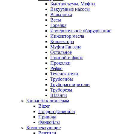
Быстросъемы, Муфты
Вакуумные насосы
Вальцовка
Весы
Горелка
Измерительное оборудование
Инжектор масла
Коллектора
Муфта Ганзена
Остальное
Припой и флюс
Проколки
Рефко
Течеискатели
Трубогибы
Труборасширители
Труборезы
Шланги
Запчасти к чиллерам
Bitzer
Поддон фанкойла
Привода
Фанкойлы
Комплектующие
Вентили