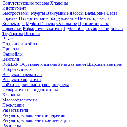
Сопутствующие товары
Хладоны
Инструмент
Быстросъемы, Муфты
Вакуумные насосы
Вальцовка
Весы
Горелка
Измерительное оборудование
Инжектор масла
Коллектора
Муфта Ганзена
Остальное
Припой и флюс
Проколки
Рефко
Течеискатели
Трубогибы
Труборасширители
Труборезы
Шланги
Bitzer
Поддон фанкойла
Привода
Фанкойлы
Вентили
Rotalock
Обратные клапаны
Реле давления
Шаровые вентили
Виброгаситель
Воздухонагреватели
Воздухоохлодители
Гайки, сервисные краны, штуцера
Испарители и конденсаторы
Клапаны
Маслоотделители
Прокладки
Разветвители
Регуляторы давления испарения
Регуляторы давления конденсации
Ресиверы