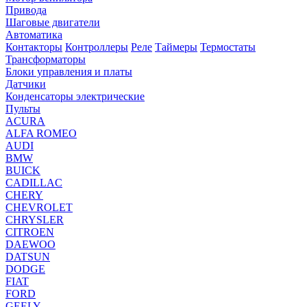
Привода
Шаговые двигатели
Автоматика
Контакторы
Контроллеры
Реле
Таймеры
Термостаты
Трансформаторы
Блоки управления и платы
Датчики
Конденсаторы электрические
Пульты
ACURA
ALFA ROMEO
AUDI
BMW
BUICK
CADILLAC
CHERY
CHEVROLET
CHRYSLER
CITROEN
DAEWOO
DATSUN
DODGE
FIAT
FORD
GEELY