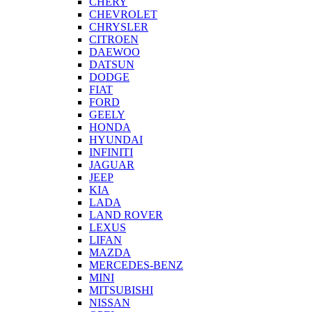
CHERY
CHEVROLET
CHRYSLER
CITROEN
DAEWOO
DATSUN
DODGE
FIAT
FORD
GEELY
HONDA
HYUNDAI
INFINITI
JAGUAR
JEEP
KIA
LADA
LAND ROVER
LEXUS
LIFAN
MAZDA
MERCEDES-BENZ
MINI
MITSUBISHI
NISSAN