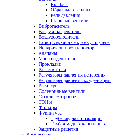
Rotalock
Обратные клапаны
Реле давления
Шаровые вентили
Виброгаситель
Воздухонагреватели
Воздухоохлодители
Гайки, сервисные краны, штуцера
Испарители и конденсаторы
Клапаны
Маслоотделители
Прокладки
Разветвители
Регуляторы давления испарения
Регуляторы давления конденсации
Ресиверы
Соленоидные вентили
Стекло смотровое
ТЭНы
Фильтры
Фурнитура
Труба медная и изоляция
Трубка медная капилярная
Защитные решетки
Компрессоры