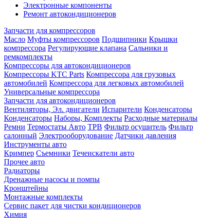
Электронные компоненты
Ремонт автокондиционеров
Запчасти для компрессоров
Масло
Муфты компрессоров
Подшипники
Крышки
компрессора
Регулирующие клапана
Сальники и
ремкомплекты
Компрессоры для автокондиционеров
Компрессоры KTC Parts
Компрессора для грузовых
автомобилей
Компрессора для легковых автомобилей
Универсальные компрессора
Запчасти для автокондиционеров
Вентиляторы, Эл. двигатели
Испарители
Конденсаторы
Конденсаторы
Наборы, Комплекты
Расходные материалы
Ремни
Термостаты Авто
ТРВ
Фильтр осушитель
Фильтр
салонный
Электрооборудование
Датчики давления
Инструменты авто
Кримпер
Съемники
Течеискатели авто
Прочее авто
Радиаторы
Дренажные насосы и помпы
Кронштейны
Монтажные комплекты
Сервис пакет для чистки кондиционеров
Химия