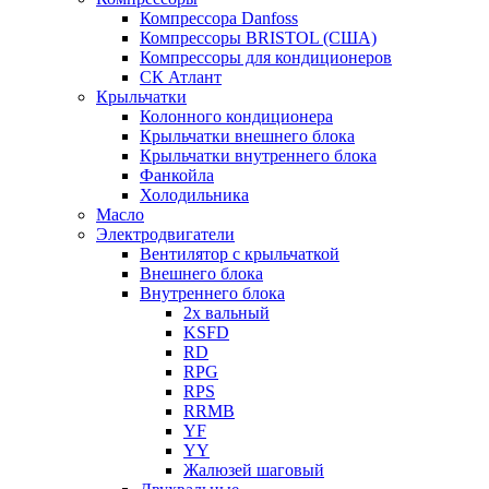
Компрессора Danfoss
Компрессоры BRISTOL (США)
Компрессоры для кондиционеров
СК Атлант
Крыльчатки
Колонного кондиционера
Крыльчатки внешнего блока
Крыльчатки внутреннего блока
Фанкойла
Холодильника
Масло
Электродвигатели
Вентилятор с крыльчаткой
Внешнего блока
Внутреннего блока
2х вальный
KSFD
RD
RPG
RPS
RRMB
YF
YY
Жалюзей шаговый