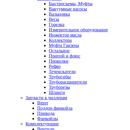
Быстросъемы, Муфты
Вакуумные насосы
Вальцовка
Весы
Горелка
Измерительное оборудование
Инжектор масла
Коллектора
Муфта Ганзена
Остальное
Припой и флюс
Проколки
Рефко
Течеискатели
Трубогибы
Труборасширители
Труборезы
Шланги
Запчасти к чиллерам
Bitzer
Поддон фанкойла
Привода
Фанкойлы
Комплектующие
Вентили