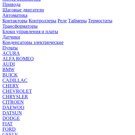
Привода
Шаговые двигатели
Автоматика
Контакторы
Контроллеры
Реле
Таймеры
Термостаты
Трансформаторы
Блоки управления и платы
Датчики
Конденсаторы электрические
Пульты
ACURA
ALFA ROMEO
AUDI
BMW
BUICK
CADILLAC
CHERY
CHEVROLET
CHRYSLER
CITROEN
DAEWOO
DATSUN
DODGE
FIAT
FORD
GEELY