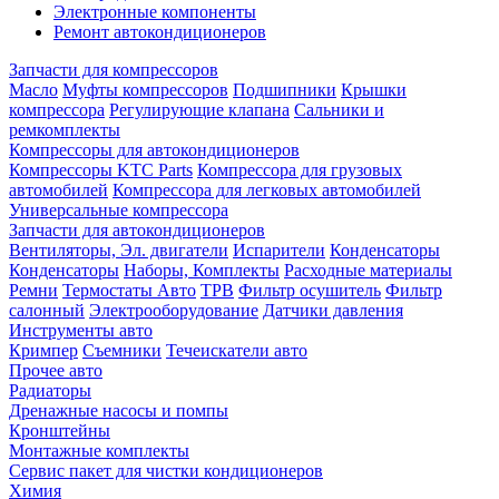
Электронные компоненты
Ремонт автокондиционеров
Запчасти для компрессоров
Масло
Муфты компрессоров
Подшипники
Крышки
компрессора
Регулирующие клапана
Сальники и
ремкомплекты
Компрессоры для автокондиционеров
Компрессоры KTC Parts
Компрессора для грузовых
автомобилей
Компрессора для легковых автомобилей
Универсальные компрессора
Запчасти для автокондиционеров
Вентиляторы, Эл. двигатели
Испарители
Конденсаторы
Конденсаторы
Наборы, Комплекты
Расходные материалы
Ремни
Термостаты Авто
ТРВ
Фильтр осушитель
Фильтр
салонный
Электрооборудование
Датчики давления
Инструменты авто
Кримпер
Съемники
Течеискатели авто
Прочее авто
Радиаторы
Дренажные насосы и помпы
Кронштейны
Монтажные комплекты
Сервис пакет для чистки кондиционеров
Химия