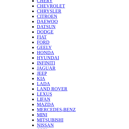
CHERY
CHEVROLET
CHRYSLER
CITROEN
DAEWOO
DATSUN
DODGE
FIAT
FORD
GEELY
HONDA
HYUNDAI
INFINITI
JAGUAR
JEEP
KIA
LADA
LAND ROVER
LEXUS
LIFAN
MAZDA
MERCEDES-BENZ
MINI
MITSUBISHI
NISSAN