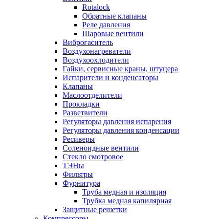
Rotalock
Обратные клапаны
Реле давления
Шаровые вентили
Виброгаситель
Воздухонагреватели
Воздухоохлодители
Гайки, сервисные краны, штуцера
Испарители и конденсаторы
Клапаны
Маслоотделители
Прокладки
Разветвители
Регуляторы давления испарения
Регуляторы давления конденсации
Ресиверы
Соленоидные вентили
Стекло смотровое
ТЭНы
Фильтры
Фурнитура
Труба медная и изоляция
Трубка медная капилярная
Защитные решетки
Компрессоры