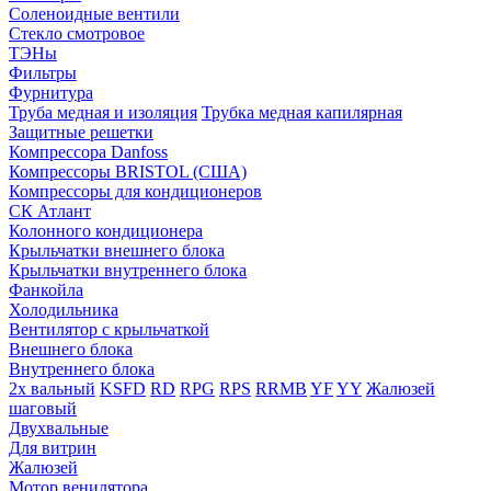
Соленоидные вентили
Стекло смотровое
ТЭНы
Фильтры
Фурнитура
Труба медная и изоляция
Трубка медная капилярная
Защитные решетки
Компрессора Danfoss
Компрессоры BRISTOL (США)
Компрессоры для кондиционеров
СК Атлант
Колонного кондиционера
Крыльчатки внешнего блока
Крыльчатки внутреннего блока
Фанкойла
Холодильника
Вентилятор с крыльчаткой
Внешнего блока
Внутреннего блока
2х вальный
KSFD
RD
RPG
RPS
RRMB
YF
YY
Жалюзей
шаговый
Двухвальные
Для витрин
Жалюзей
Мотор венилятора