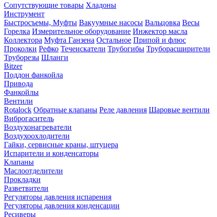
Сопутствующие товары
Хладоны
Инструмент
Быстросъемы, Муфты
Вакуумные насосы
Вальцовка
Весы
Горелка
Измерительное оборудование
Инжектор масла
Коллектора
Муфта Ганзена
Остальное
Припой и флюс
Проколки
Рефко
Течеискатели
Трубогибы
Труборасширители
Труборезы
Шланги
Bitzer
Поддон фанкойла
Привода
Фанкойлы
Вентили
Rotalock
Обратные клапаны
Реле давления
Шаровые вентили
Виброгаситель
Воздухонагреватели
Воздухоохлодители
Гайки, сервисные краны, штуцера
Испарители и конденсаторы
Клапаны
Маслоотделители
Прокладки
Разветвители
Регуляторы давления испарения
Регуляторы давления конденсации
Ресиверы