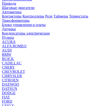
Привода
Шаговые двигатели
Автоматика
Контакторы
Контроллеры
Реле
Таймеры
Термостаты
Трансформаторы
Блоки управления и платы
Датчики
Конденсаторы электрические
Пульты
ACURA
ALFA ROMEO
AUDI
BMW
BUICK
CADILLAC
CHERY
CHEVROLET
CHRYSLER
CITROEN
DAEWOO
DATSUN
DODGE
FIAT
FORD
GEELY