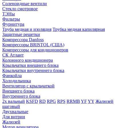
Соленоидные вентили
Стекло смотровое
ТЭНы
Фильтры
Фурнитура
Труба медная и изоляция
Трубка медная капилярная
Защитные решетки
Компрессора Danfoss
Компрессоры BRISTOL (США)
Компрессоры для кондиционеров
СК Атлант
Колонного кондиционера
Крыльчатки внешнего блока
Крыльчатки внутреннего блока
Фанкойла
Холодильника
Вентилятор с крыльчаткой
Внешнего блока
Внутреннего блока
2х вальный
KSFD
RD
RPG
RPS
RRMB
YF
YY
Жалюзей
шаговый
Двухвальные
Для витрин
Жалюзей
Мотор венилятора