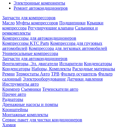
Электронные компоненты
Ремонт автокондиционеров
Запчасти для компрессоров
Масло
Муфты компрессоров
Подшипники
Крышки
компрессора
Регулирующие клапана
Сальники и
ремкомплекты
Компрессоры для автокондиционеров
Компрессоры KTC Parts
Компрессора для грузовых
автомобилей
Компрессора для легковых автомобилей
Универсальные компрессора
Запчасти для автокондиционеров
Вентиляторы, Эл. двигатели
Испарители
Конденсаторы
Конденсаторы
Наборы, Комплекты
Расходные материалы
Ремни
Термостаты Авто
ТРВ
Фильтр осушитель
Фильтр
салонный
Электрооборудование
Датчики давления
Инструменты авто
Кримпер
Съемники
Течеискатели авто
Прочее авто
Радиаторы
Дренажные насосы и помпы
Кронштейны
Монтажные комплекты
Сервис пакет для чистки кондиционеров
Химия