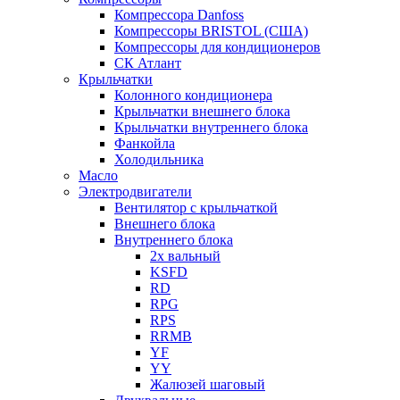
Компрессора Danfoss
Компрессоры BRISTOL (США)
Компрессоры для кондиционеров
СК Атлант
Крыльчатки
Колонного кондиционера
Крыльчатки внешнего блока
Крыльчатки внутреннего блока
Фанкойла
Холодильника
Масло
Электродвигатели
Вентилятор с крыльчаткой
Внешнего блока
Внутреннего блока
2х вальный
KSFD
RD
RPG
RPS
RRMB
YF
YY
Жалюзей шаговый