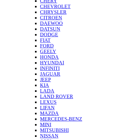
CHERY
CHEVROLET
CHRYSLER
CITROEN
DAEWOO
DATSUN
DODGE
FIAT
FORD
GEELY
HONDA
HYUNDAI
INFINITI
JAGUAR
JEEP
KIA
LADA
LAND ROVER
LEXUS
LIFAN
MAZDA
MERCEDES-BENZ
MINI
MITSUBISHI
NISSAN