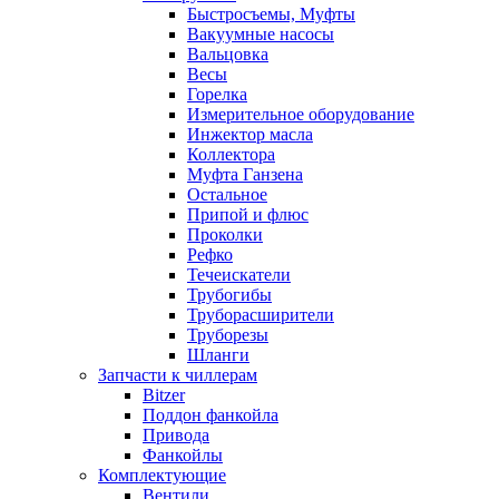
Быстросъемы, Муфты
Вакуумные насосы
Вальцовка
Весы
Горелка
Измерительное оборудование
Инжектор масла
Коллектора
Муфта Ганзена
Остальное
Припой и флюс
Проколки
Рефко
Течеискатели
Трубогибы
Труборасширители
Труборезы
Шланги
Запчасти к чиллерам
Bitzer
Поддон фанкойла
Привода
Фанкойлы
Комплектующие
Вентили