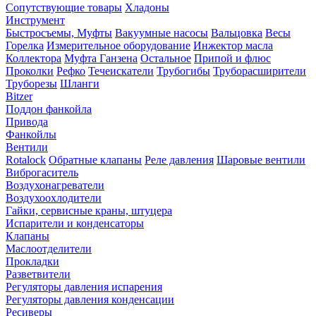
Сопутствующие товары
Хладоны
Инструмент
Быстросъемы, Муфты
Вакуумные насосы
Вальцовка
Весы
Горелка
Измерительное оборудование
Инжектор масла
Коллектора
Муфта Ганзена
Остальное
Припой и флюс
Проколки
Рефко
Течеискатели
Трубогибы
Труборасширители
Труборезы
Шланги
Bitzer
Поддон фанкойла
Привода
Фанкойлы
Вентили
Rotalock
Обратные клапаны
Реле давления
Шаровые вентили
Виброгаситель
Воздухонагреватели
Воздухоохлодители
Гайки, сервисные краны, штуцера
Испарители и конденсаторы
Клапаны
Маслоотделители
Прокладки
Разветвители
Регуляторы давления испарения
Регуляторы давления конденсации
Ресиверы