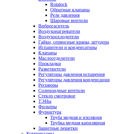
Rotalock
Обратные клапаны
Реле давления
Шаровые вентили
Виброгаситель
Воздухонагреватели
Воздухоохлодители
Гайки, сервисные краны, штуцера
Испарители и конденсаторы
Клапаны
Маслоотделители
Прокладки
Разветвители
Регуляторы давления испарения
Регуляторы давления конденсации
Ресиверы
Соленоидные вентили
Стекло смотровое
ТЭНы
Фильтры
Фурнитура
Труба медная и изоляция
Трубка медная капилярная
Защитные решетки
Компрессоры