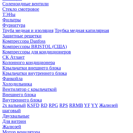
Соленоидные вентили
Стекло смотровое
ТЭНы
Фильтры
Фурнитура
Труба медная и изоляция
Трубка медная капилярная
Защитные решетки
Компрессора Danfoss
Компрессоры BRISTOL (США)
Компрессоры для кондиционеров
СК Атлант
Колонного кондиционера
Крыльчатки внешнего блока
Крыльчатки внутреннего блока
Фанкойла
Холодильника
Вентилятор с крыльчаткой
Внешнего блока
Внутреннего блока
2х вальный
KSFD
RD
RPG
RPS
RRMB
YF
YY
Жалюзей
шаговый
Двухвальные
Для витрин
Жалюзей
Мотор венилятора