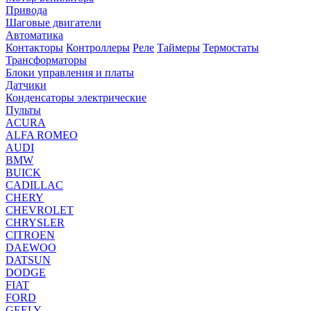
Привода
Шаговые двигатели
Автоматика
Контакторы
Контроллеры
Реле
Таймеры
Термостаты
Трансформаторы
Блоки управления и платы
Датчики
Конденсаторы электрические
Пульты
ACURA
ALFA ROMEO
AUDI
BMW
BUICK
CADILLAC
CHERY
CHEVROLET
CHRYSLER
CITROEN
DAEWOO
DATSUN
DODGE
FIAT
FORD
GEELY