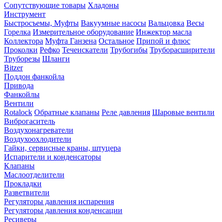
Сопутствующие товары
Хладоны
Инструмент
Быстросъемы, Муфты
Вакуумные насосы
Вальцовка
Весы
Горелка
Измерительное оборудование
Инжектор масла
Коллектора
Муфта Ганзена
Остальное
Припой и флюс
Проколки
Рефко
Течеискатели
Трубогибы
Труборасширители
Труборезы
Шланги
Bitzer
Поддон фанкойла
Привода
Фанкойлы
Вентили
Rotalock
Обратные клапаны
Реле давления
Шаровые вентили
Виброгаситель
Воздухонагреватели
Воздухоохлодители
Гайки, сервисные краны, штуцера
Испарители и конденсаторы
Клапаны
Маслоотделители
Прокладки
Разветвители
Регуляторы давления испарения
Регуляторы давления конденсации
Ресиверы