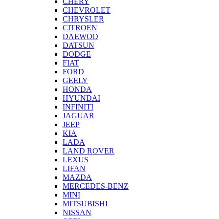
CHERY
CHEVROLET
CHRYSLER
CITROEN
DAEWOO
DATSUN
DODGE
FIAT
FORD
GEELY
HONDA
HYUNDAI
INFINITI
JAGUAR
JEEP
KIA
LADA
LAND ROVER
LEXUS
LIFAN
MAZDA
MERCEDES-BENZ
MINI
MITSUBISHI
NISSAN