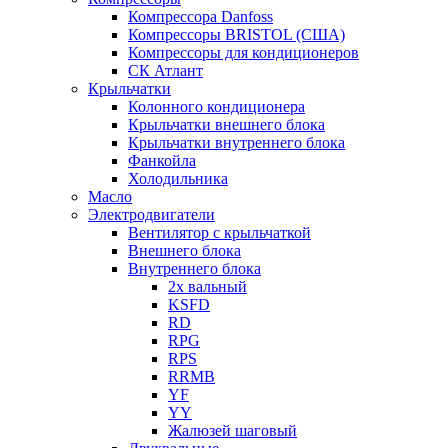
Компрессора Danfoss
Компрессоры BRISTOL (США)
Компрессоры для кондиционеров
СК Атлант
Крыльчатки
Колонного кондиционера
Крыльчатки внешнего блока
Крыльчатки внутреннего блока
Фанкойла
Холодильника
Масло
Электродвигатели
Вентилятор с крыльчаткой
Внешнего блока
Внутреннего блока
2х вальный
KSFD
RD
RPG
RPS
RRMB
YF
YY
Жалюзей шаговый