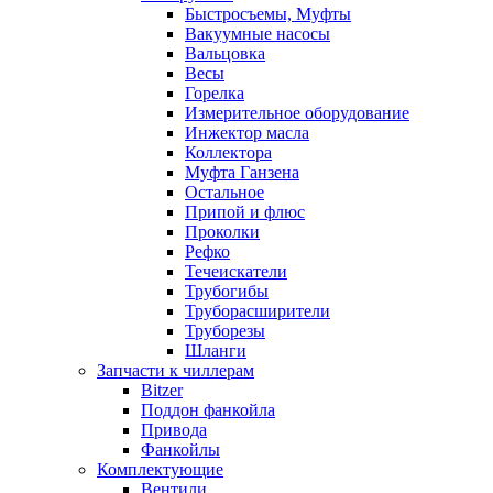
Быстросъемы, Муфты
Вакуумные насосы
Вальцовка
Весы
Горелка
Измерительное оборудование
Инжектор масла
Коллектора
Муфта Ганзена
Остальное
Припой и флюс
Проколки
Рефко
Течеискатели
Трубогибы
Труборасширители
Труборезы
Шланги
Запчасти к чиллерам
Bitzer
Поддон фанкойла
Привода
Фанкойлы
Комплектующие
Вентили