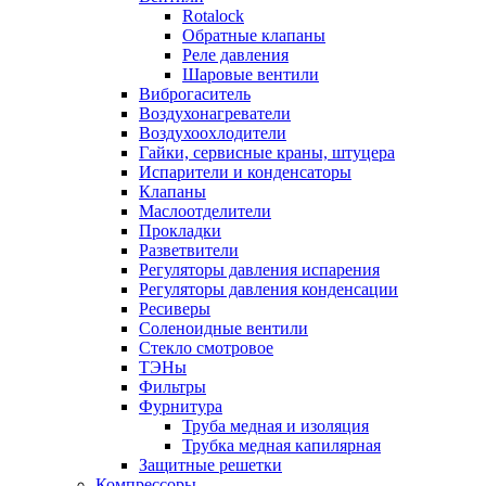
Rotalock
Обратные клапаны
Реле давления
Шаровые вентили
Виброгаситель
Воздухонагреватели
Воздухоохлодители
Гайки, сервисные краны, штуцера
Испарители и конденсаторы
Клапаны
Маслоотделители
Прокладки
Разветвители
Регуляторы давления испарения
Регуляторы давления конденсации
Ресиверы
Соленоидные вентили
Стекло смотровое
ТЭНы
Фильтры
Фурнитура
Труба медная и изоляция
Трубка медная капилярная
Защитные решетки
Компрессоры