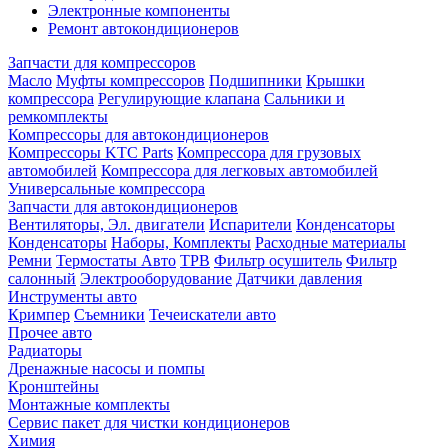
Электронные компоненты
Ремонт автокондиционеров
Запчасти для компрессоров
Масло
Муфты компрессоров
Подшипники
Крышки
компрессора
Регулирующие клапана
Сальники и
ремкомплекты
Компрессоры для автокондиционеров
Компрессоры KTC Parts
Компрессора для грузовых
автомобилей
Компрессора для легковых автомобилей
Универсальные компрессора
Запчасти для автокондиционеров
Вентиляторы, Эл. двигатели
Испарители
Конденсаторы
Конденсаторы
Наборы, Комплекты
Расходные материалы
Ремни
Термостаты Авто
ТРВ
Фильтр осушитель
Фильтр
салонный
Электрооборудование
Датчики давления
Инструменты авто
Кримпер
Съемники
Течеискатели авто
Прочее авто
Радиаторы
Дренажные насосы и помпы
Кронштейны
Монтажные комплекты
Сервис пакет для чистки кондиционеров
Химия