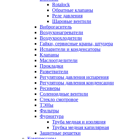
Rotalock
Обратные клапаны
Реле давления
Шаровые вентили
Виброгаситель
Воздухонагреватели
Воздухоохлодители
Гайки, сервисные краны, штуцера
Испарители и конденсаторы
Клапаны
Маслоотделители
Прокладки
Разветвители
Регуляторы давления испарения
Регуляторы давления конденсации
Ресиверы
Соленоидные вентили
Стекло смотровое
ТЭНы
Фильтры
Фурнитура
Труба медная и изоляция
Трубка медная капилярная
Защитные решетки
Компрессоры