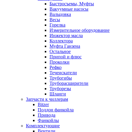
Быстросъемы, Муфты
Вакуумные насосы
Вальцовка
Весы
Горелка
Измерительное оборудование
Инжектор масла
Коллектора
Муфта Ганзена
Остальное
Припой и флюс
Проколки
Рефко
Течеискатели
Трубогибы
Труборасширители
Труборезы
Шланги
Запчасти к чиллерам
Bitzer
Поддон фанкойла
Привода
Фанкойлы
Комплектующие
Вентили