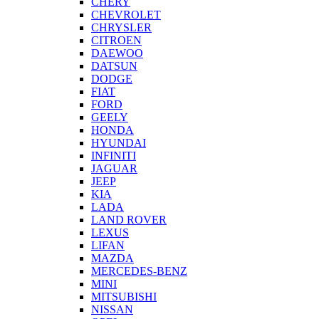
CHERY
CHEVROLET
CHRYSLER
CITROEN
DAEWOO
DATSUN
DODGE
FIAT
FORD
GEELY
HONDA
HYUNDAI
INFINITI
JAGUAR
JEEP
KIA
LADA
LAND ROVER
LEXUS
LIFAN
MAZDA
MERCEDES-BENZ
MINI
MITSUBISHI
NISSAN