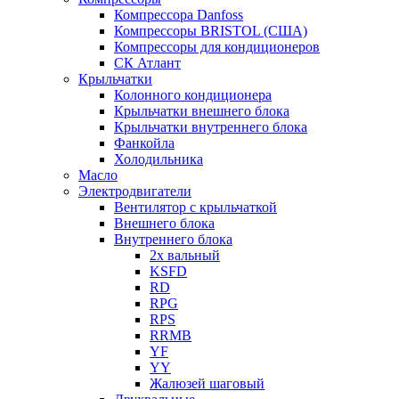
Компрессора Danfoss
Компрессоры BRISTOL (США)
Компрессоры для кондиционеров
СК Атлант
Крыльчатки
Колонного кондиционера
Крыльчатки внешнего блока
Крыльчатки внутреннего блока
Фанкойла
Холодильника
Масло
Электродвигатели
Вентилятор с крыльчаткой
Внешнего блока
Внутреннего блока
2х вальный
KSFD
RD
RPG
RPS
RRMB
YF
YY
Жалюзей шаговый