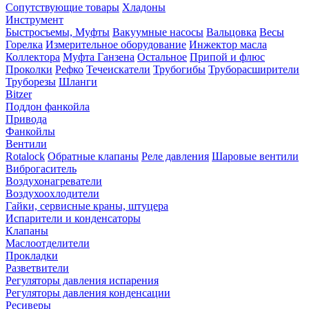
Сопутствующие товары
Хладоны
Инструмент
Быстросъемы, Муфты
Вакуумные насосы
Вальцовка
Весы
Горелка
Измерительное оборудование
Инжектор масла
Коллектора
Муфта Ганзена
Остальное
Припой и флюс
Проколки
Рефко
Течеискатели
Трубогибы
Труборасширители
Труборезы
Шланги
Bitzer
Поддон фанкойла
Привода
Фанкойлы
Вентили
Rotalock
Обратные клапаны
Реле давления
Шаровые вентили
Виброгаситель
Воздухонагреватели
Воздухоохлодители
Гайки, сервисные краны, штуцера
Испарители и конденсаторы
Клапаны
Маслоотделители
Прокладки
Разветвители
Регуляторы давления испарения
Регуляторы давления конденсации
Ресиверы