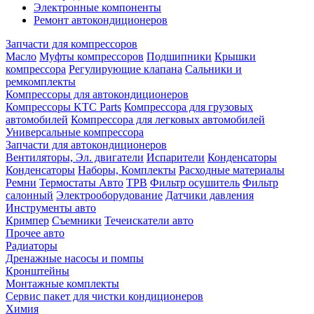
Электронные компоненты
Ремонт автокондиционеров
Запчасти для компрессоров
Масло
Муфты компрессоров
Подшипники
Крышки
компрессора
Регулирующие клапана
Сальники и
ремкомплекты
Компрессоры для автокондиционеров
Компрессоры KTC Parts
Компрессора для грузовых
автомобилей
Компрессора для легковых автомобилей
Универсальные компрессора
Запчасти для автокондиционеров
Вентиляторы, Эл. двигатели
Испарители
Конденсаторы
Конденсаторы
Наборы, Комплекты
Расходные материалы
Ремни
Термостаты Авто
ТРВ
Фильтр осушитель
Фильтр
салонный
Электрооборудование
Датчики давления
Инструменты авто
Кримпер
Съемники
Течеискатели авто
Прочее авто
Радиаторы
Дренажные насосы и помпы
Кронштейны
Монтажные комплекты
Сервис пакет для чистки кондиционеров
Химия