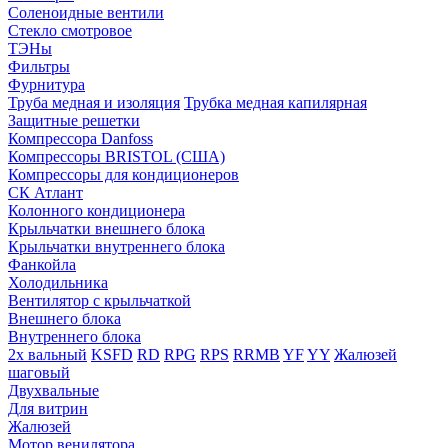
Соленоидные вентили
Стекло смотровое
ТЭНы
Фильтры
Фурнитура
Труба медная и изоляция
Трубка медная капилярная
Защитные решетки
Компрессора Danfoss
Компрессоры BRISTOL (США)
Компрессоры для кондиционеров
СК Атлант
Колонного кондиционера
Крыльчатки внешнего блока
Крыльчатки внутреннего блока
Фанкойла
Холодильника
Вентилятор с крыльчаткой
Внешнего блока
Внутреннего блока
2х вальный
KSFD
RD
RPG
RPS
RRMB
YF
YY
Жалюзей
шаговый
Двухвальные
Для витрин
Жалюзей
Мотор венилятора