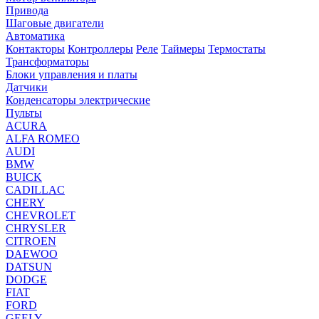
Привода
Шаговые двигатели
Автоматика
Контакторы
Контроллеры
Реле
Таймеры
Термостаты
Трансформаторы
Блоки управления и платы
Датчики
Конденсаторы электрические
Пульты
ACURA
ALFA ROMEO
AUDI
BMW
BUICK
CADILLAC
CHERY
CHEVROLET
CHRYSLER
CITROEN
DAEWOO
DATSUN
DODGE
FIAT
FORD
GEELY