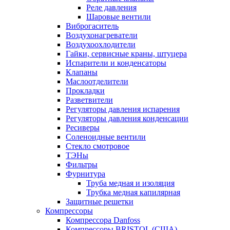
Реле давления
Шаровые вентили
Виброгаситель
Воздухонагреватели
Воздухоохлодители
Гайки, сервисные краны, штуцера
Испарители и конденсаторы
Клапаны
Маслоотделители
Прокладки
Разветвители
Регуляторы давления испарения
Регуляторы давления конденсации
Ресиверы
Соленоидные вентили
Стекло смотровое
ТЭНы
Фильтры
Фурнитура
Труба медная и изоляция
Трубка медная капилярная
Защитные решетки
Компрессоры
Компрессора Danfoss
Компрессоры BRISTOL (США)