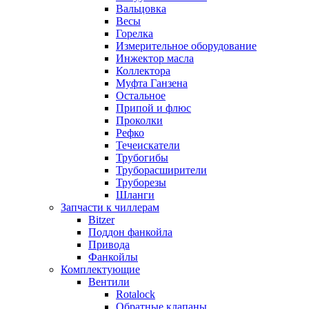
Вальцовка
Весы
Горелка
Измерительное оборудование
Инжектор масла
Коллектора
Муфта Ганзена
Остальное
Припой и флюс
Проколки
Рефко
Течеискатели
Трубогибы
Труборасширители
Труборезы
Шланги
Запчасти к чиллерам
Bitzer
Поддон фанкойла
Привода
Фанкойлы
Комплектующие
Вентили
Rotalock
Обратные клапаны