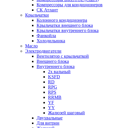
Компрессоры для кондиционеров
СК Атлант
Крыльчатки
Колонного кондиционера
Крыльчатки внешнего блока
Крыльчатки внутреннего блока
Фанкойла
Холодильника
Масло
Электродвигатели
Вентилятор с крыльчаткой
Внешнего блока
Внутреннего блока
2х вальный
KSFD
RD
RPG
RPS
RRMB
YF
YY
Жалюзей шаговый
Двухвальные
Для витрин