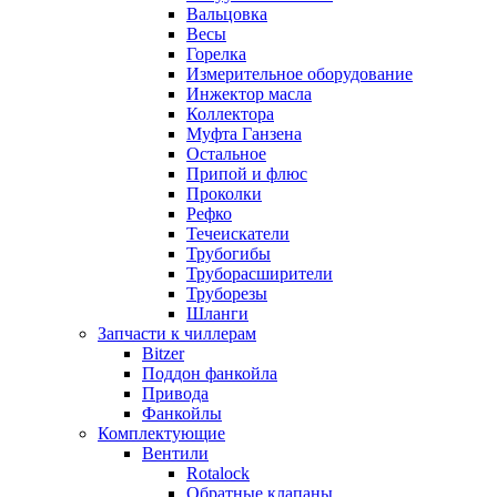
Вальцовка
Весы
Горелка
Измерительное оборудование
Инжектор масла
Коллектора
Муфта Ганзена
Остальное
Припой и флюс
Проколки
Рефко
Течеискатели
Трубогибы
Труборасширители
Труборезы
Шланги
Запчасти к чиллерам
Bitzer
Поддон фанкойла
Привода
Фанкойлы
Комплектующие
Вентили
Rotalock
Обратные клапаны