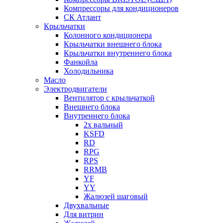
Компрессоры для кондиционеров
СК Атлант
Крыльчатки
Колонного кондиционера
Крыльчатки внешнего блока
Крыльчатки внутреннего блока
Фанкойла
Холодильника
Масло
Электродвигатели
Вентилятор с крыльчаткой
Внешнего блока
Внутреннего блока
2х вальный
KSFD
RD
RPG
RPS
RRMB
YF
YY
Жалюзей шаговый
Двухвальные
Для витрин