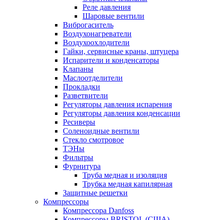
Реле давления
Шаровые вентили
Виброгаситель
Воздухонагреватели
Воздухоохлодители
Гайки, сервисные краны, штуцера
Испарители и конденсаторы
Клапаны
Маслоотделители
Прокладки
Разветвители
Регуляторы давления испарения
Регуляторы давления конденсации
Ресиверы
Соленоидные вентили
Стекло смотровое
ТЭНы
Фильтры
Фурнитура
Труба медная и изоляция
Трубка медная капилярная
Защитные решетки
Компрессоры
Компрессора Danfoss
Компрессоры BRISTOL (США)