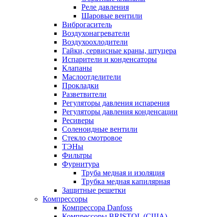
Реле давления
Шаровые вентили
Виброгаситель
Воздухонагреватели
Воздухоохлодители
Гайки, сервисные краны, штуцера
Испарители и конденсаторы
Клапаны
Маслоотделители
Прокладки
Разветвители
Регуляторы давления испарения
Регуляторы давления конденсации
Ресиверы
Соленоидные вентили
Стекло смотровое
ТЭНы
Фильтры
Фурнитура
Труба медная и изоляция
Трубка медная капилярная
Защитные решетки
Компрессоры
Компрессора Danfoss
Компрессоры BRISTOL (США)