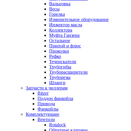
Вальцовка
Весы
Горелка
Измерительное оборудование
Инжектор масла
Коллектора
Муфта Ганзена
Остальное
Припой и флюс
Проколки
Рефко
Течеискатели
Трубогибы
Труборасширители
Труборезы
Шланги
Запчасти к чиллерам
Bitzer
Поддон фанкойла
Привода
Фанкойлы
Комплектующие
Вентили
Rotalock
Обратные клапаны