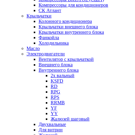
Компрессоры для кондиционеров
СК Атлант
Крыльчатки
Колонного кондиционера
Крыльчатки внешнего блока
Крыльчатки внутреннего блока
Фанкойла
Холодильника
Масло
Электродвигатели
Вентилятор с крыльчаткой
Внешнего блока
Внутреннего блока
2х вальный
KSFD
RD
RPG
RPS
RRMB
YF
YY
Жалюзей шаговый
Двухвальные
Для витрин