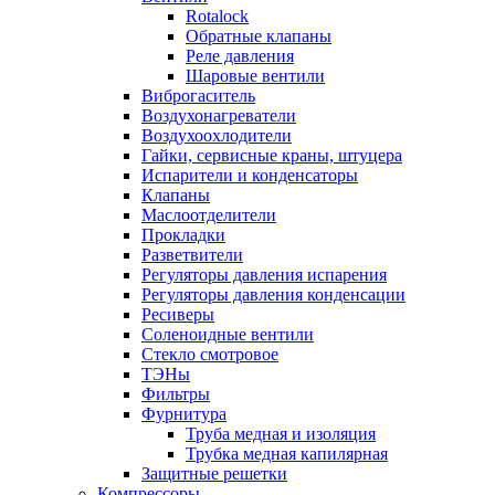
Rotalock
Обратные клапаны
Реле давления
Шаровые вентили
Виброгаситель
Воздухонагреватели
Воздухоохлодители
Гайки, сервисные краны, штуцера
Испарители и конденсаторы
Клапаны
Маслоотделители
Прокладки
Разветвители
Регуляторы давления испарения
Регуляторы давления конденсации
Ресиверы
Соленоидные вентили
Стекло смотровое
ТЭНы
Фильтры
Фурнитура
Труба медная и изоляция
Трубка медная капилярная
Защитные решетки
Компрессоры