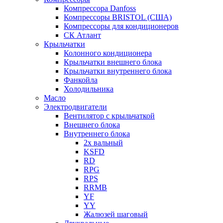
Компрессора Danfoss
Компрессоры BRISTOL (США)
Компрессоры для кондиционеров
СК Атлант
Крыльчатки
Колонного кондиционера
Крыльчатки внешнего блока
Крыльчатки внутреннего блока
Фанкойла
Холодильника
Масло
Электродвигатели
Вентилятор с крыльчаткой
Внешнего блока
Внутреннего блока
2х вальный
KSFD
RD
RPG
RPS
RRMB
YF
YY
Жалюзей шаговый