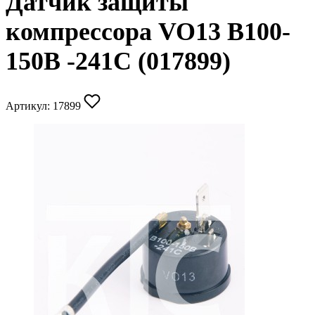
Датчик защиты
компрессора VO13 B100-
150B -241C (017899)
Артикул:
17899