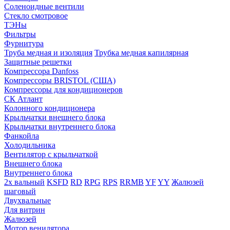
Соленоидные вентили
Стекло смотровое
ТЭНы
Фильтры
Фурнитура
Труба медная и изоляция
Трубка медная капилярная
Защитные решетки
Компрессора Danfoss
Компрессоры BRISTOL (США)
Компрессоры для кондиционеров
СК Атлант
Колонного кондиционера
Крыльчатки внешнего блока
Крыльчатки внутреннего блока
Фанкойла
Холодильника
Вентилятор с крыльчаткой
Внешнего блока
Внутреннего блока
2х вальный
KSFD
RD
RPG
RPS
RRMB
YF
YY
Жалюзей
шаговый
Двухвальные
Для витрин
Жалюзей
Мотор венилятора