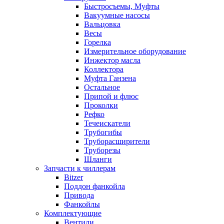
Быстросъемы, Муфты
Вакуумные насосы
Вальцовка
Весы
Горелка
Измерительное оборудование
Инжектор масла
Коллектора
Муфта Ганзена
Остальное
Припой и флюс
Проколки
Рефко
Течеискатели
Трубогибы
Труборасширители
Труборезы
Шланги
Запчасти к чиллерам
Bitzer
Поддон фанкойла
Привода
Фанкойлы
Комплектующие
Вентили