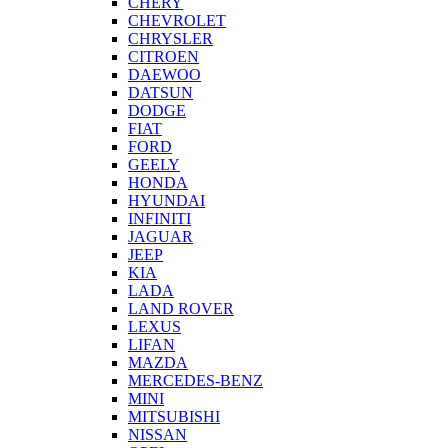
CHERY
CHEVROLET
CHRYSLER
CITROEN
DAEWOO
DATSUN
DODGE
FIAT
FORD
GEELY
HONDA
HYUNDAI
INFINITI
JAGUAR
JEEP
KIA
LADA
LAND ROVER
LEXUS
LIFAN
MAZDA
MERCEDES-BENZ
MINI
MITSUBISHI
NISSAN