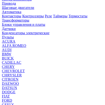
Привода
Шаговые двигатели
Автоматика
Контакторы
Контроллеры
Реле
Таймеры
Термостаты
Трансформаторы
Блоки управления и платы
Датчики
Конденсаторы электрические
Пульты
ACURA
ALFA ROMEO
AUDI
BMW
BUICK
CADILLAC
CHERY
CHEVROLET
CHRYSLER
CITROEN
DAEWOO
DATSUN
DODGE
FIAT
FORD
GEELY