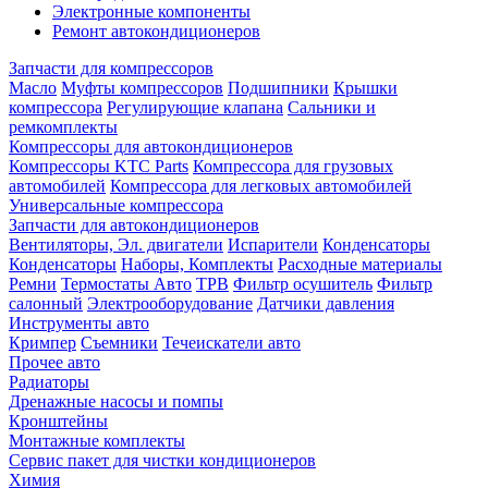
Электронные компоненты
Ремонт автокондиционеров
Запчасти для компрессоров
Масло
Муфты компрессоров
Подшипники
Крышки
компрессора
Регулирующие клапана
Сальники и
ремкомплекты
Компрессоры для автокондиционеров
Компрессоры KTC Parts
Компрессора для грузовых
автомобилей
Компрессора для легковых автомобилей
Универсальные компрессора
Запчасти для автокондиционеров
Вентиляторы, Эл. двигатели
Испарители
Конденсаторы
Конденсаторы
Наборы, Комплекты
Расходные материалы
Ремни
Термостаты Авто
ТРВ
Фильтр осушитель
Фильтр
салонный
Электрооборудование
Датчики давления
Инструменты авто
Кримпер
Съемники
Течеискатели авто
Прочее авто
Радиаторы
Дренажные насосы и помпы
Кронштейны
Монтажные комплекты
Сервис пакет для чистки кондиционеров
Химия