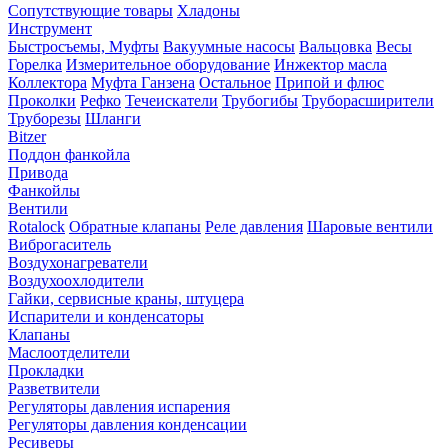
Сопутствующие товары
Хладоны
Инструмент
Быстросъемы, Муфты
Вакуумные насосы
Вальцовка
Весы
Горелка
Измерительное оборудование
Инжектор масла
Коллектора
Муфта Ганзена
Остальное
Припой и флюс
Проколки
Рефко
Течеискатели
Трубогибы
Труборасширители
Труборезы
Шланги
Bitzer
Поддон фанкойла
Привода
Фанкойлы
Вентили
Rotalock
Обратные клапаны
Реле давления
Шаровые вентили
Виброгаситель
Воздухонагреватели
Воздухоохлодители
Гайки, сервисные краны, штуцера
Испарители и конденсаторы
Клапаны
Маслоотделители
Прокладки
Разветвители
Регуляторы давления испарения
Регуляторы давления конденсации
Ресиверы