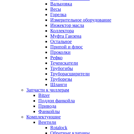
Вальцовка
Весы
Горелка
Измерительное оборудование
Инжектор масла
Коллектора
Муфта Ганзена
Остальное
Припой и флюс
Проколки
Рефко
Течеискатели
Трубогибы
Труборасширители
Труборезы
Шланги
Запчасти к чиллерам
Bitzer
Поддон фанкойла
Привода
Фанкойлы
Комплектующие
Вентили
Rotalock
Обратные клапаны