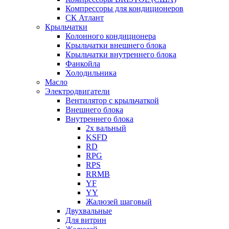
Компрессоры для кондиционеров
СК Атлант
Крыльчатки
Колонного кондиционера
Крыльчатки внешнего блока
Крыльчатки внутреннего блока
Фанкойла
Холодильника
Масло
Электродвигатели
Вентилятор с крыльчаткой
Внешнего блока
Внутреннего блока
2х вальный
KSFD
RD
RPG
RPS
RRMB
YF
YY
Жалюзей шаговый
Двухвальные
Для витрин