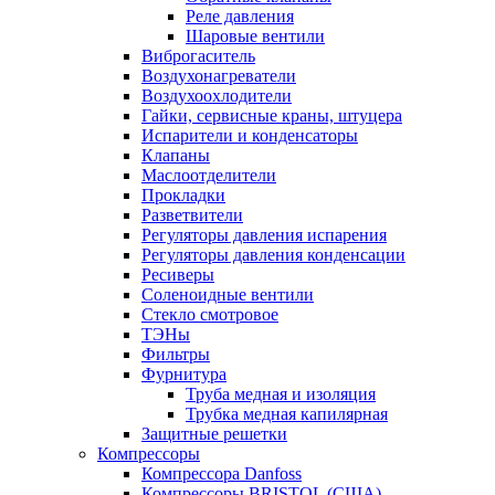
Реле давления
Шаровые вентили
Виброгаситель
Воздухонагреватели
Воздухоохлодители
Гайки, сервисные краны, штуцера
Испарители и конденсаторы
Клапаны
Маслоотделители
Прокладки
Разветвители
Регуляторы давления испарения
Регуляторы давления конденсации
Ресиверы
Соленоидные вентили
Стекло смотровое
ТЭНы
Фильтры
Фурнитура
Труба медная и изоляция
Трубка медная капилярная
Защитные решетки
Компрессоры
Компрессора Danfoss
Компрессоры BRISTOL (США)