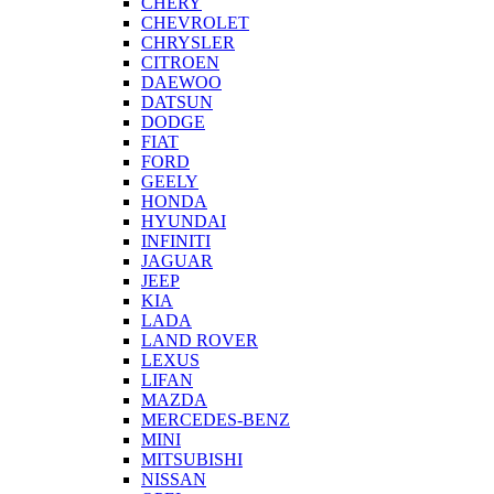
CHERY
CHEVROLET
CHRYSLER
CITROEN
DAEWOO
DATSUN
DODGE
FIAT
FORD
GEELY
HONDA
HYUNDAI
INFINITI
JAGUAR
JEEP
KIA
LADA
LAND ROVER
LEXUS
LIFAN
MAZDA
MERCEDES-BENZ
MINI
MITSUBISHI
NISSAN