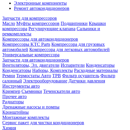
Электронные компоненты
Ремонт автокондиционеров
Запчасти для компрессоров
Масло
Муфты компрессоров
Подшипники
Крышки
компрессора
Регулирующие клапана
Сальники и
ремкомплекты
Компрессоры для автокондиционеров
Компрессоры KTC Parts
Компрессора для грузовых
автомобилей
Компрессора для легковых автомобилей
Универсальные компрессора
Запчасти для автокондиционеров
Вентиляторы, Эл. двигатели
Испарители
Конденсаторы
Конденсаторы
Наборы, Комплекты
Расходные материалы
Ремни
Термостаты Авто
ТРВ
Фильтр осушитель
Фильтр
салонный
Электрооборудование
Датчики давления
Инструменты авто
Кримпер
Съемники
Течеискатели авто
Прочее авто
Радиаторы
Дренажные насосы и помпы
Кронштейны
Монтажные комплекты
Сервис пакет для чистки кондиционеров
Химия