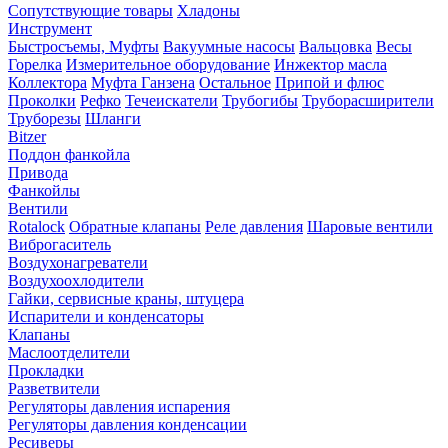
Сопутствующие товары
Хладоны
Инструмент
Быстросъемы, Муфты
Вакуумные насосы
Вальцовка
Весы
Горелка
Измерительное оборудование
Инжектор масла
Коллектора
Муфта Ганзена
Остальное
Припой и флюс
Проколки
Рефко
Течеискатели
Трубогибы
Труборасширители
Труборезы
Шланги
Bitzer
Поддон фанкойла
Привода
Фанкойлы
Вентили
Rotalock
Обратные клапаны
Реле давления
Шаровые вентили
Виброгаситель
Воздухонагреватели
Воздухоохлодители
Гайки, сервисные краны, штуцера
Испарители и конденсаторы
Клапаны
Маслоотделители
Прокладки
Разветвители
Регуляторы давления испарения
Регуляторы давления конденсации
Ресиверы