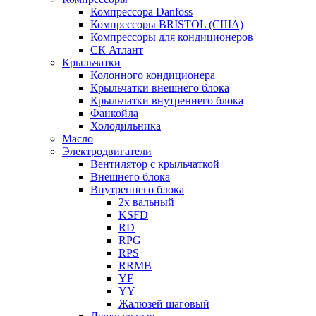
Компрессора Danfoss
Компрессоры BRISTOL (США)
Компрессоры для кондиционеров
СК Атлант
Крыльчатки
Колонного кондиционера
Крыльчатки внешнего блока
Крыльчатки внутреннего блока
Фанкойла
Холодильника
Масло
Электродвигатели
Вентилятор с крыльчаткой
Внешнего блока
Внутреннего блока
2х вальный
KSFD
RD
RPG
RPS
RRMB
YF
YY
Жалюзей шаговый