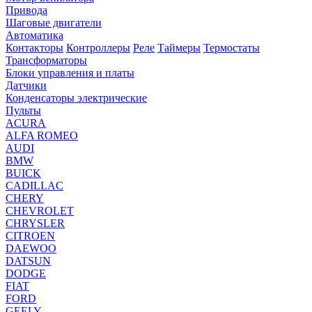
Привода
Шаговые двигатели
Автоматика
Контакторы
Контроллеры
Реле
Таймеры
Термостаты
Трансформаторы
Блоки управления и платы
Датчики
Конденсаторы электрические
Пульты
ACURA
ALFA ROMEO
AUDI
BMW
BUICK
CADILLAC
CHERY
CHEVROLET
CHRYSLER
CITROEN
DAEWOO
DATSUN
DODGE
FIAT
FORD
GEELY