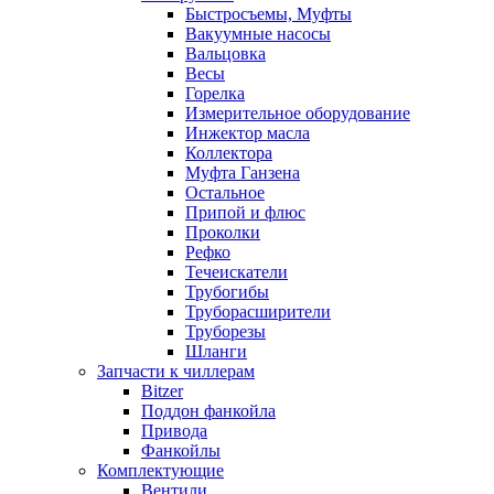
Быстросъемы, Муфты
Вакуумные насосы
Вальцовка
Весы
Горелка
Измерительное оборудование
Инжектор масла
Коллектора
Муфта Ганзена
Остальное
Припой и флюс
Проколки
Рефко
Течеискатели
Трубогибы
Труборасширители
Труборезы
Шланги
Запчасти к чиллерам
Bitzer
Поддон фанкойла
Привода
Фанкойлы
Комплектующие
Вентили