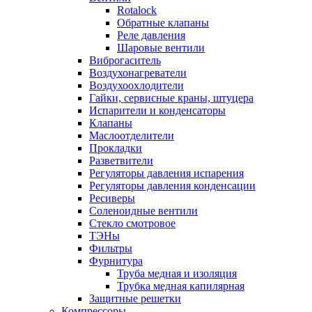
Rotalock
Обратные клапаны
Реле давления
Шаровые вентили
Виброгаситель
Воздухонагреватели
Воздухоохлодители
Гайки, сервисные краны, штуцера
Испарители и конденсаторы
Клапаны
Маслоотделители
Прокладки
Разветвители
Регуляторы давления испарения
Регуляторы давления конденсации
Ресиверы
Соленоидные вентили
Стекло смотровое
ТЭНы
Фильтры
Фурнитура
Труба медная и изоляция
Трубка медная капилярная
Защитные решетки
Компрессоры