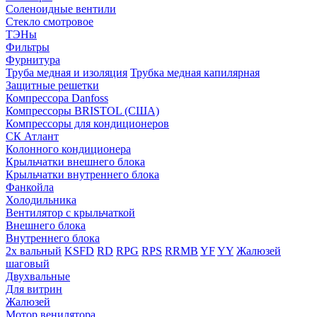
Соленоидные вентили
Стекло смотровое
ТЭНы
Фильтры
Фурнитура
Труба медная и изоляция
Трубка медная капилярная
Защитные решетки
Компрессора Danfoss
Компрессоры BRISTOL (США)
Компрессоры для кондиционеров
СК Атлант
Колонного кондиционера
Крыльчатки внешнего блока
Крыльчатки внутреннего блока
Фанкойла
Холодильника
Вентилятор с крыльчаткой
Внешнего блока
Внутреннего блока
2х вальный
KSFD
RD
RPG
RPS
RRMB
YF
YY
Жалюзей
шаговый
Двухвальные
Для витрин
Жалюзей
Мотор венилятора