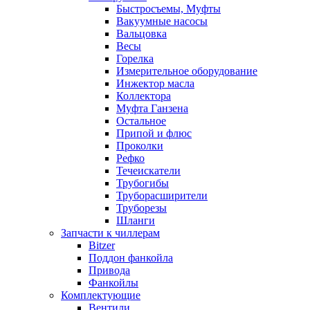
Быстросъемы, Муфты
Вакуумные насосы
Вальцовка
Весы
Горелка
Измерительное оборудование
Инжектор масла
Коллектора
Муфта Ганзена
Остальное
Припой и флюс
Проколки
Рефко
Течеискатели
Трубогибы
Труборасширители
Труборезы
Шланги
Запчасти к чиллерам
Bitzer
Поддон фанкойла
Привода
Фанкойлы
Комплектующие
Вентили