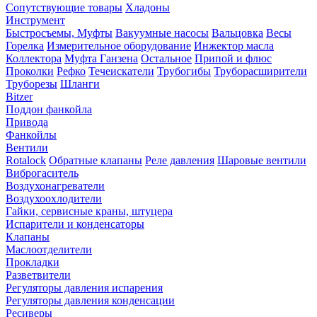
Сопутствующие товары
Хладоны
Инструмент
Быстросъемы, Муфты
Вакуумные насосы
Вальцовка
Весы
Горелка
Измерительное оборудование
Инжектор масла
Коллектора
Муфта Ганзена
Остальное
Припой и флюс
Проколки
Рефко
Течеискатели
Трубогибы
Труборасширители
Труборезы
Шланги
Bitzer
Поддон фанкойла
Привода
Фанкойлы
Вентили
Rotalock
Обратные клапаны
Реле давления
Шаровые вентили
Виброгаситель
Воздухонагреватели
Воздухоохлодители
Гайки, сервисные краны, штуцера
Испарители и конденсаторы
Клапаны
Маслоотделители
Прокладки
Разветвители
Регуляторы давления испарения
Регуляторы давления конденсации
Ресиверы