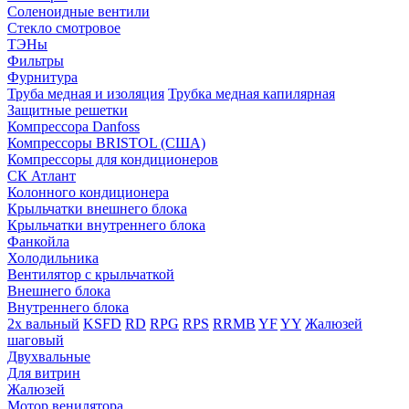
Соленоидные вентили
Стекло смотровое
ТЭНы
Фильтры
Фурнитура
Труба медная и изоляция
Трубка медная капилярная
Защитные решетки
Компрессора Danfoss
Компрессоры BRISTOL (США)
Компрессоры для кондиционеров
СК Атлант
Колонного кондиционера
Крыльчатки внешнего блока
Крыльчатки внутреннего блока
Фанкойла
Холодильника
Вентилятор с крыльчаткой
Внешнего блока
Внутреннего блока
2х вальный
KSFD
RD
RPG
RPS
RRMB
YF
YY
Жалюзей
шаговый
Двухвальные
Для витрин
Жалюзей
Мотор венилятора