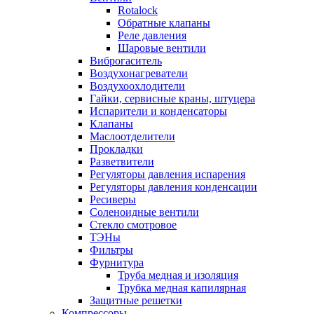
Rotalock
Обратные клапаны
Реле давления
Шаровые вентили
Виброгаситель
Воздухонагреватели
Воздухоохлодители
Гайки, сервисные краны, штуцера
Испарители и конденсаторы
Клапаны
Маслоотделители
Прокладки
Разветвители
Регуляторы давления испарения
Регуляторы давления конденсации
Ресиверы
Соленоидные вентили
Стекло смотровое
ТЭНы
Фильтры
Фурнитура
Труба медная и изоляция
Трубка медная капилярная
Защитные решетки
Компрессоры