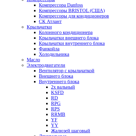
Компрессора Danfoss
Компрессоры BRISTOL (США)
Компрессоры для кондиционеров
СК Атлант
Крыльчатки
Колонного кондиционера
Крыльчатки внешнего блока
Крыльчатки внутреннего блока
Фанкойла
Холодильника
Масло
Электродвигатели
Вентилятор с крыльчаткой
Внешнего блока
Внутреннего блока
2х вальный
KSFD
RD
RPG
RPS
RRMB
YF
YY
Жалюзей шаговый