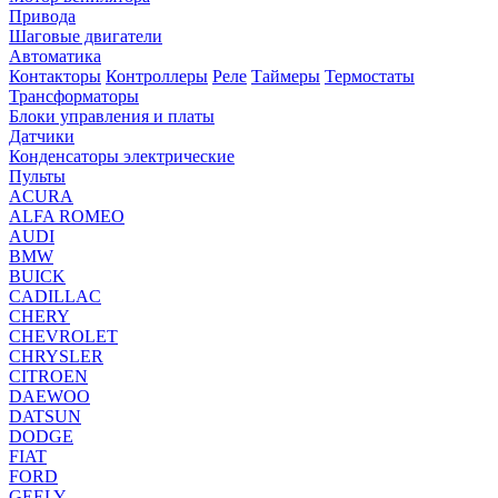
Привода
Шаговые двигатели
Автоматика
Контакторы
Контроллеры
Реле
Таймеры
Термостаты
Трансформаторы
Блоки управления и платы
Датчики
Конденсаторы электрические
Пульты
ACURA
ALFA ROMEO
AUDI
BMW
BUICK
CADILLAC
CHERY
CHEVROLET
CHRYSLER
CITROEN
DAEWOO
DATSUN
DODGE
FIAT
FORD
GEELY