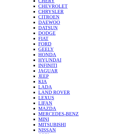
CHERY
CHEVROLET
CHRYSLER
CITROEN
DAEWOO
DATSUN
DODGE
FIAT
FORD
GEELY
HONDA
HYUNDAI
INFINITI
JAGUAR
JEEP
KIA
LADA
LAND ROVER
LEXUS
LIFAN
MAZDA
MERCEDES-BENZ
MINI
MITSUBISHI
NISSAN