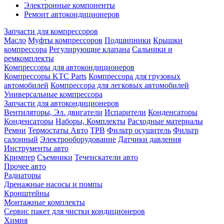
Электронные компоненты
Ремонт автокондиционеров
Запчасти для компрессоров
Масло
Муфты компрессоров
Подшипники
Крышки
компрессора
Регулирующие клапана
Сальники и
ремкомплекты
Компрессоры для автокондиционеров
Компрессоры KTC Parts
Компрессора для грузовых
автомобилей
Компрессора для легковых автомобилей
Универсальные компрессора
Запчасти для автокондиционеров
Вентиляторы, Эл. двигатели
Испарители
Конденсаторы
Конденсаторы
Наборы, Комплекты
Расходные материалы
Ремни
Термостаты Авто
ТРВ
Фильтр осушитель
Фильтр
салонный
Электрооборудование
Датчики давления
Инструменты авто
Кримпер
Съемники
Течеискатели авто
Прочее авто
Радиаторы
Дренажные насосы и помпы
Кронштейны
Монтажные комплекты
Сервис пакет для чистки кондиционеров
Химия