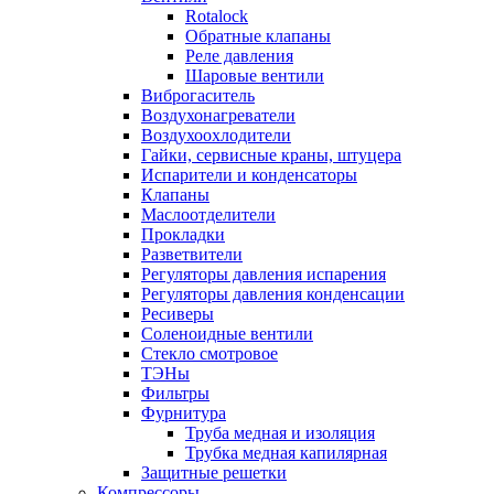
Rotalock
Обратные клапаны
Реле давления
Шаровые вентили
Виброгаситель
Воздухонагреватели
Воздухоохлодители
Гайки, сервисные краны, штуцера
Испарители и конденсаторы
Клапаны
Маслоотделители
Прокладки
Разветвители
Регуляторы давления испарения
Регуляторы давления конденсации
Ресиверы
Соленоидные вентили
Стекло смотровое
ТЭНы
Фильтры
Фурнитура
Труба медная и изоляция
Трубка медная капилярная
Защитные решетки
Компрессоры