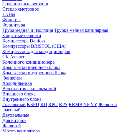
Соленоидные вентили
Стекло смотровое
ТЭНы
Фильтры
Фурнитура
Труба медная и изоляция
Трубка медная капилярная
Защитные решетки
Компрессора Danfoss
Компрессоры BRISTOL (США)
Компрессоры для кондиционеров
СК Атлант
Колонного кондиционера
Крыльчатки внешнего блока
Крыльчатки внутреннего блока
Фанкойла
Холодильника
Вентилятор с крыльчаткой
Внешнего блока
Внутреннего блока
2х вальный
KSFD
RD
RPG
RPS
RRMB
YF
YY
Жалюзей
шаговый
Двухвальные
Для витрин
Жалюзей
Мотор венилятора