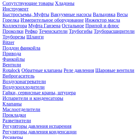
Сопутствующие товары
Хладоны
Инструмент
Быстросъемы, Муфты
Вакуумные насосы
Вальцовка
Весы
Горелка
Измерительное оборудование
Инжектор масла
Коллектора
Муфта Ганзена
Остальное
Припой и флюс
Проколки
Рефко
Течеискатели
Трубогибы
Труборасширители
Труборезы
Шланги
Bitzer
Поддон фанкойла
Привода
Фанкойлы
Вентили
Rotalock
Обратные клапаны
Реле давления
Шаровые вентили
Виброгаситель
Воздухонагреватели
Воздухоохлодители
Гайки, сервисные краны, штуцера
Испарители и конденсаторы
Клапаны
Маслоотделители
Прокладки
Разветвители
Регуляторы давления испарения
Регуляторы давления конденсации
Ресиверы