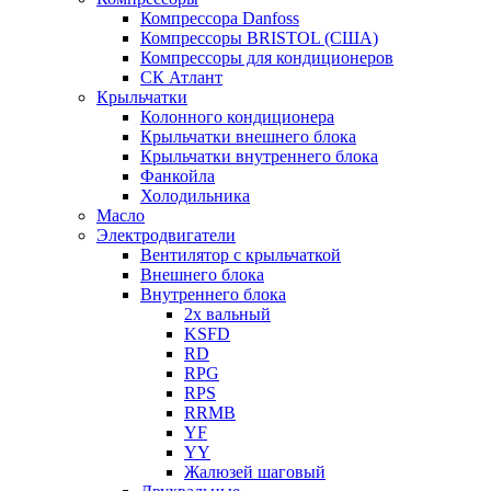
Компрессора Danfoss
Компрессоры BRISTOL (США)
Компрессоры для кондиционеров
СК Атлант
Крыльчатки
Колонного кондиционера
Крыльчатки внешнего блока
Крыльчатки внутреннего блока
Фанкойла
Холодильника
Масло
Электродвигатели
Вентилятор с крыльчаткой
Внешнего блока
Внутреннего блока
2х вальный
KSFD
RD
RPG
RPS
RRMB
YF
YY
Жалюзей шаговый