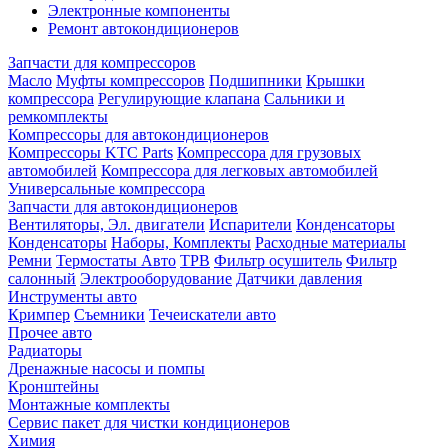
Электронные компоненты
Ремонт автокондиционеров
Запчасти для компрессоров
Масло
Муфты компрессоров
Подшипники
Крышки
компрессора
Регулирующие клапана
Сальники и
ремкомплекты
Компрессоры для автокондиционеров
Компрессоры KTC Parts
Компрессора для грузовых
автомобилей
Компрессора для легковых автомобилей
Универсальные компрессора
Запчасти для автокондиционеров
Вентиляторы, Эл. двигатели
Испарители
Конденсаторы
Конденсаторы
Наборы, Комплекты
Расходные материалы
Ремни
Термостаты Авто
ТРВ
Фильтр осушитель
Фильтр
салонный
Электрооборудование
Датчики давления
Инструменты авто
Кримпер
Съемники
Течеискатели авто
Прочее авто
Радиаторы
Дренажные насосы и помпы
Кронштейны
Монтажные комплекты
Сервис пакет для чистки кондиционеров
Химия