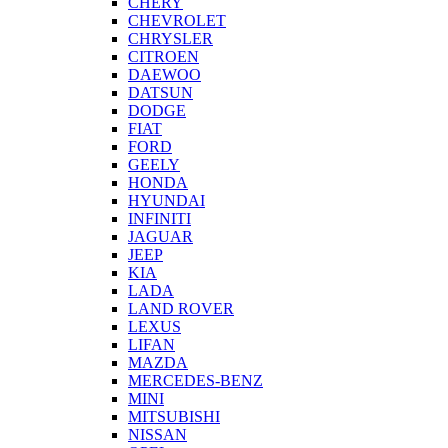
CHERY
CHEVROLET
CHRYSLER
CITROEN
DAEWOO
DATSUN
DODGE
FIAT
FORD
GEELY
HONDA
HYUNDAI
INFINITI
JAGUAR
JEEP
KIA
LADA
LAND ROVER
LEXUS
LIFAN
MAZDA
MERCEDES-BENZ
MINI
MITSUBISHI
NISSAN