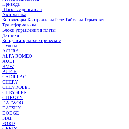
Привода
Шаговые двигатели
Автоматика
Контакторы
Контроллеры
Реле
Таймеры
Термостаты
Трансформаторы
Блоки управления и платы
Датчики
Конденсаторы электрические
Пульты
ACURA
ALFA ROMEO
AUDI
BMW
BUICK
CADILLAC
CHERY
CHEVROLET
CHRYSLER
CITROEN
DAEWOO
DATSUN
DODGE
FIAT
FORD
GEELY