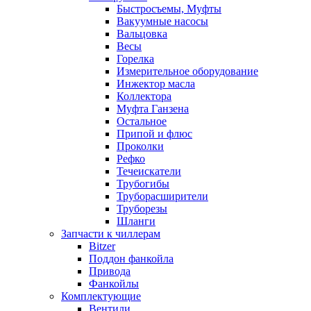
Быстросъемы, Муфты
Вакуумные насосы
Вальцовка
Весы
Горелка
Измерительное оборудование
Инжектор масла
Коллектора
Муфта Ганзена
Остальное
Припой и флюс
Проколки
Рефко
Течеискатели
Трубогибы
Труборасширители
Труборезы
Шланги
Запчасти к чиллерам
Bitzer
Поддон фанкойла
Привода
Фанкойлы
Комплектующие
Вентили