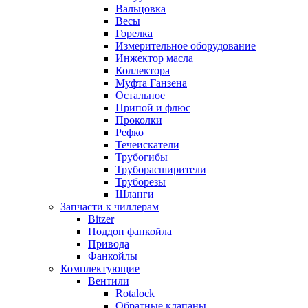
Вальцовка
Весы
Горелка
Измерительное оборудование
Инжектор масла
Коллектора
Муфта Ганзена
Остальное
Припой и флюс
Проколки
Рефко
Течеискатели
Трубогибы
Труборасширители
Труборезы
Шланги
Запчасти к чиллерам
Bitzer
Поддон фанкойла
Привода
Фанкойлы
Комплектующие
Вентили
Rotalock
Обратные клапаны