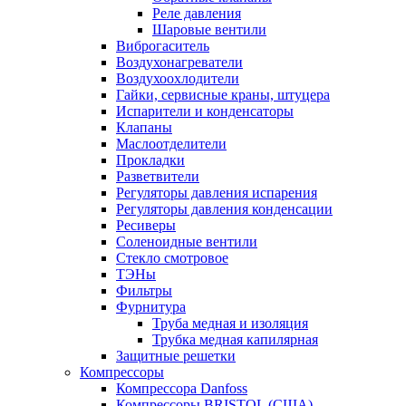
Реле давления
Шаровые вентили
Виброгаситель
Воздухонагреватели
Воздухоохлодители
Гайки, сервисные краны, штуцера
Испарители и конденсаторы
Клапаны
Маслоотделители
Прокладки
Разветвители
Регуляторы давления испарения
Регуляторы давления конденсации
Ресиверы
Соленоидные вентили
Стекло смотровое
ТЭНы
Фильтры
Фурнитура
Труба медная и изоляция
Трубка медная капилярная
Защитные решетки
Компрессоры
Компрессора Danfoss
Компрессоры BRISTOL (США)