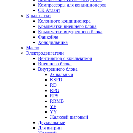
Компрессоры для кондиционеров
СК Атлант
Крыльчатки
Колонного кондиционера
Крыльчатки внешнего блока
Крыльчатки внутреннего блока
Фанкойла
Холодильника
Масло
Электродвигатели
Вентилятор с крыльчаткой
Внешнего блока
Внутреннего блока
2х вальный
KSFD
RD
RPG
RPS
RRMB
YF
YY
Жалюзей шаговый
Двухвальные
Для витрин